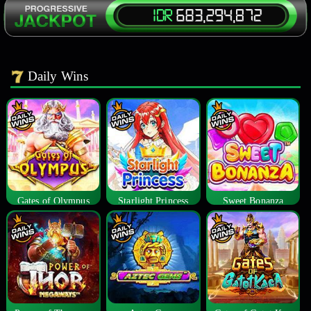
Daily Wins
Gates of Olympus
Starlight Princess
Sweet Bonanza