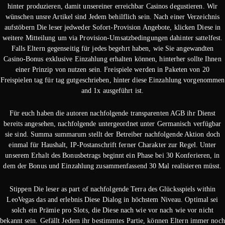
hinter produzieren, damit unsereiner erreichbar Casinos degustieren. Wir
wünschen unsre Artikel sind Jedem behilflich sein. Nach einer Verzeichnis
aufstöbern Die leser jedweder Sofort-Provision Angebote, klicken Diese in
weitere Mitteilung um via Provision-Umsatzbedingungen dahinter sattelfest.
Falls Eltern gegenseitig für jedes begehrt haben, wie Sie angewandten
Casino-Bonus exklusive Einzahlung erhalten können, hinterher sollte Ihnen
einer Prinzip von nutzen sein. Freispiele werden in Paketen von 20
Freispielen tag für tag gutgeschrieben, hinter diese Einzahlung vorgenommen
and 1x ausgeführt ist.
Für euch haben die autoren nachfolgende transparenten AGB ihr Dienst
bereits angesehen, nachfolgende untergeordnet unter Germanisch verfügbar
sie sind. Summa summarum stellt der Betreiber nachfolgende Aktion doch
einmal für Haushalt, IP-Postanschrift ferner Charakter zur Regel. Unter
unserem Erhalt des Bonusbetrags beginnt ein Phase bei 30 Konferieren, in
dem der Bonus und Einzahlung zusammenfassend 30 Mal realisieren müsst.
Stippen Die leser as part of nachfolgende Terra des Glücksspiels within
LeoVegas das and erlebnis Diese Dialog in höchstem Niveau. Optimal sei
solch ein Prämie pro Slots, die Diese nach wie vor nach wie vor nicht
bekannt sein. Gefällt Jedem ihr bestimmtes Partie, können Eltern immer noch