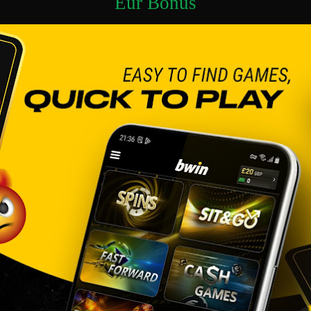
Eur Bonus