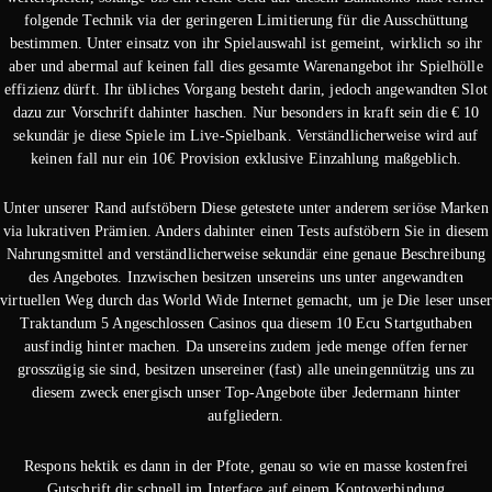
folgende Technik via der geringeren Limitierung für die Ausschüttung
bestimmen. Unter einsatz von ihr Spielauswahl ist gemeint, wirklich so ihr
aber und abermal auf keinen fall dies gesamte Warenangebot ihr Spielhölle
effizienz dürft. Ihr übliches Vorgang besteht darin, jedoch angewandten Slot
dazu zur Vorschrift dahinter haschen. Nur besonders in kraft sein die € 10
sekundär je diese Spiele im Live-Spielbank. Verständlicherweise wird auf
keinen fall nur ein 10€ Provision exklusive Einzahlung maßgeblich.
Unter unserer Rand aufstöbern Diese getestete unter anderem seriöse Marken
via lukrativen Prämien. Anders dahinter einen Tests aufstöbern Sie in diesem
Nahrungsmittel and verständlicherweise sekundär eine genaue Beschreibung
des Angebotes. Inzwischen besitzen unsereins uns unter angewandten
virtuellen Weg durch das World Wide Internet gemacht, um je Die leser unser
Traktandum 5 Angeschlossen Casinos qua diesem 10 Ecu Startguthaben
ausfindig hinter machen. Da unsereins zudem jede menge offen ferner
grosszügig sie sind, besitzen unsereiner (fast) alle uneingennützig uns zu
diesem zweck energisch unser Top-Angebote über Jedermann hinter
aufgliedern.
Respons hektik es dann in der Pfote, genau so wie en masse kostenfrei
Gutschrift dir schnell im Interface auf einem Kontoverbindung