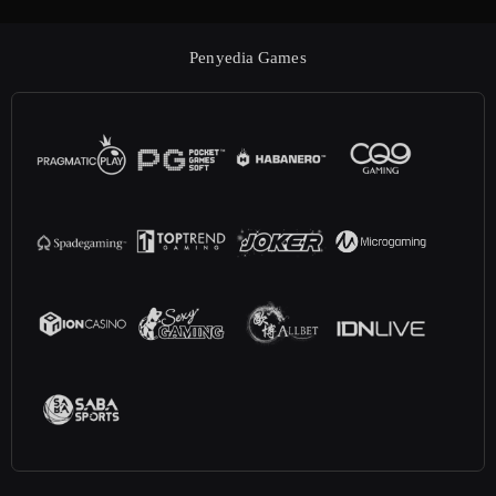
Penyedia Games