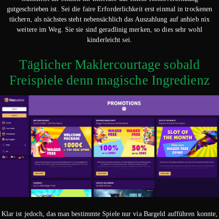
gutgeschrieben ist. Sei die faire Erforderlichkeit erst einmal in trockenen
tüchern, als nächstes steht nebensächlich das Auszahlung auf anhieb nix
weitere im Weg. Sie sie sind geradlinig merken, so dies sehr wohl
kinderleicht sei.
Täglicher Maklercourtage sobald
Freispiele denn magische Ingredienz
Klar ist jedoch, das man bestimmte Spiele nur via Bargeld aufführen konnte,