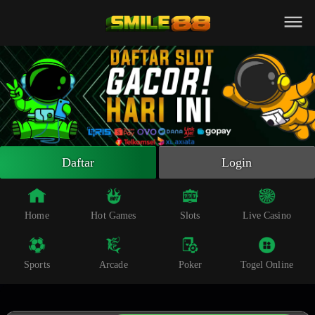
Beranda
Slot Online
Live Casino
Sportsbook
Arcade
Togel Online
Daftar
Login
Poker
Whatsapp
Home
Hot Games
Slots
Live Casino
Telegram
Sports
Arcade
Poker
Togel Online
Livechat