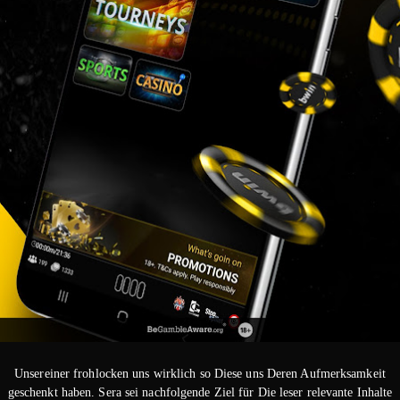
Unsereiner frohlocken uns wirklich so Diese uns Deren Aufmerksamkeit
geschenkt haben. Sera sei nachfolgende Ziel für Die leser relevante Inhalte