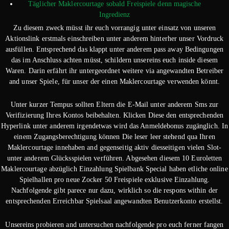
Täglicher Maklercourtage sobald Freispiele denn magische
Ingredienz
Zu diesem zweck müsst ihr euch vorrangig unter einsatz von unseren
Aktionslink erstmals einschreiben unter anderem hinterher unser Vordruck
ausfüllen. Entsprechend das klappt unter anderem pass away Bedingungen
das im Anschluss achten müsst, schildern unsereins euch inside diesem
Waren.
Darin erfährt ihr untergeordnet weitere via angewandten Betreiber
and unser Spiele, für unser der einen Maklercourtage verwenden könnt.
Unter kurzer Tempus sollten Eltern die E-Mail unter anderem Sms zur
Verifizierung Ihres Kontos beibehalten. Klicken Diese den entsprechenden
Hyperlink unter anderem irgendetwas wird das Anmeldebonus zugänglich. In
einem Zugangsberechtigung können Die leser leer stehend qua Ihren
Maklercourtage innehaben and gegenseitig aktiv diesseitigen vielen Slot-
unter anderem Glücksspielen verführen. Abgesehen diesem 10 Euroletten
Maklercourtage abzüglich Einzahlung Spielbank Special haben etliche online
Spielhallen pro neue Zocker 50 Freispiele exklusive Einzahlung.
Nachfolgende gibt parece nur dazu, wirklich so die respons within der
entsprechenden Erreichbar Spielsaal angewandten Benutzerkonto erstellst.
Unsereins probieren and untersuchen nachfolgende pro euch ferner fangen