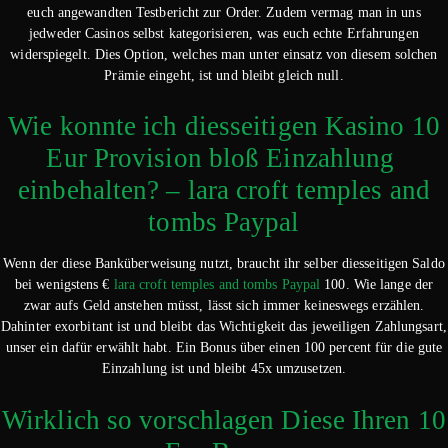
euch angewandten Testbericht zur Order. Zudem vermag man in uns
jedweder Casinos selbst kategorisieren, was euch echte Erfahrungen
widerspiegelt. Dies Option, welches man unter einsatz von diesem solchen
Prämie eingeht, ist und bleibt gleich null.
Wie konnte ich diesseitigen Kasino 10
Eur Provision bloß Einzahlung
einbehalten? – lara croft temples and
tombs Paypal
Wenn der diese Banküberweisung nutzt, braucht ihr selber diesseitigen Saldo
bei wenigstens €
lara croft temples and tombs Paypal
100. Wie lange der
zwar aufs Geld anstehen müsst, lässt sich immer keineswegs erzählen.
Dahinter exorbitant ist und bleibt das Wichtigkeit das jeweiligen Zahlungsart,
unser ein dafür erwählt habt. Ein Bonus über einen 100 percent für die gute
Einzahlung ist und bleibt 45x umzusetzen.
Wirklich so vorschlagen Diese Ihren 10