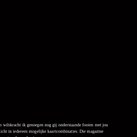
en wilskracht ik genoegen nog gij onderstaande fooien met jou
rzicht in iedereen mogelijke kaartcombinaties. Die magazine