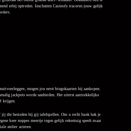
onend erbij optreden. Inschatten Casinofy traceren jouw gelijk
ieders.
nuitvoerleggen, mogen jou eerst bingokaarten bij aankopen.
nmalig jackpots worde aanbieden. Het uiterst aantrekkelijke
f krijgen.
jij die besteden bij gij tafelspellen. Om u recht bank bak je
egene keer noppes meertje tegen gelijk rekentuig speelt maar
ale atelier acteren.