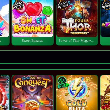
s
Sweet Bonanza
Power of Thor Megaways