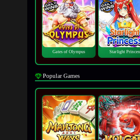
Gates of Olympus
Starlight Princes
Popular Games