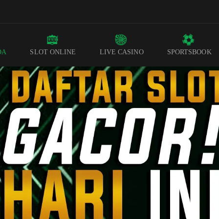
DA
SLOT ONLINE
LIVE CASINO
SPORTSBOOK