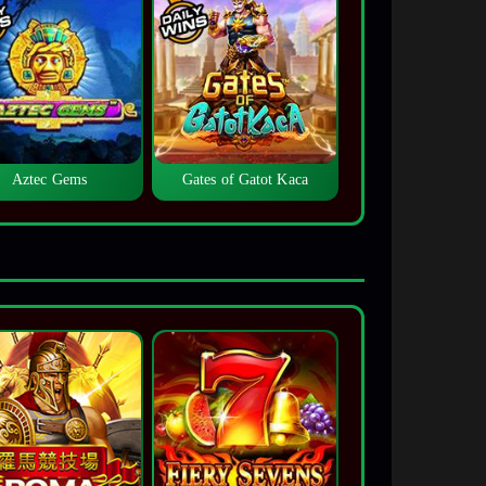
Aztec Gems
Gates of Gatot Kaca