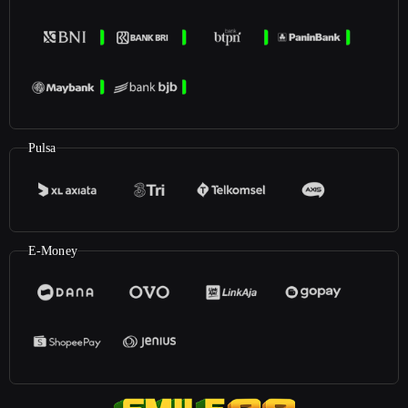
Pulsa
E-Money