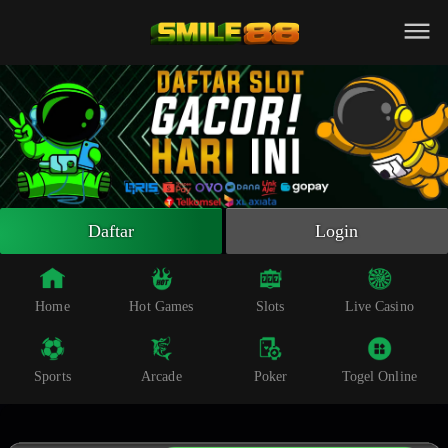
Beranda
Slot Online
Live Casino
Sportsbook
Arcade
Togel Online
Daftar
Login
Poker
Whatsapp
Home
Hot Games
Slots
Live Casino
Telegram
Sports
Arcade
Poker
Togel Online
Livechat