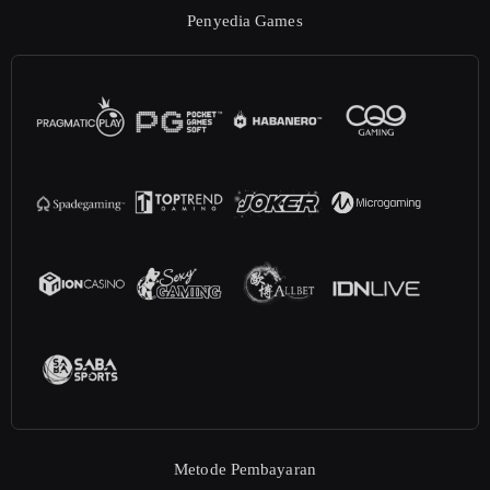
Penyedia Games
Metode Pembayaran