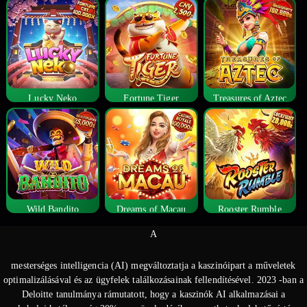
Lucky Neko
Fortune Tiger
Treasures of Aztec
Wild Bandito
Dreams of Macau
Rooster Rumble
A
mesterséges intelligencia (AI) megváltoztatja a kaszinóipart a műveletek
optimalizálásával és az ügyfelek találkozásainak fellendítésével. 2023 -ban a
Deloitte tanulmánya rámutatott, hogy a kaszinók AI alkalmazásai a