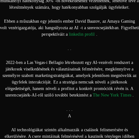
munkahelyi hatékonyság 30% -os növekedéséhez vezethetnek, lehetővé téve a
létesítmények számára, hogy hatékonyabban szolgálják ügyfeleiket.
Ebben a műszakban egy jelentős ember David Baazov, az Amaya Gaming
volt vezérigazgatója, aki hangsúlyozta az AI -t a szerencsejátékban. Figyelheti
perspektíváit a
linkedin profil
.
. .
2022-ben a Las Vegas-i Bellagio létrehozott egy AI-vezérelt rendszert a
játékosok viselkedésének és választásainak felmérésére, megkönnyítve a
személyre szabott marketingstratégiákat, amelyek jelentősen megnövelik az
ügyfelek interakcióját. Ez a stratégia nemcsak növeli a játékosok
elégedettségét, hanem növeli a profitot a konkrét promóciók révén is. A
szerencsejáték-AI-ről szóló további betekintést a
The New York Times
.
. . .
A
AI technológiákat szintén alkalmazzák a csalások felismerésére és
elkerülésére. A csere mintáinak felmérésével a kaszinók tényleges időben