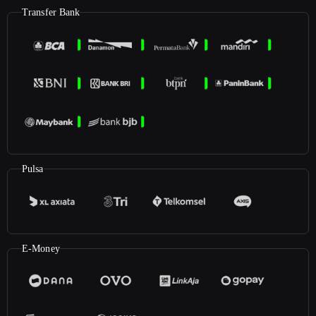
Transfer Bank
Pulsa
E-Money