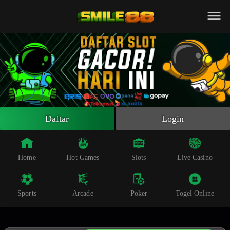
Beranda
Slot Online
Live Casino
Sportsbook
Arcade
Togel Online
Daftar
Login
Poker
Whatsapp
Home
Hot Games
Slots
Live Casino
Telegram
Sports
Arcade
Poker
Togel Online
Livechat