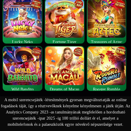
Lucky Neko
Fortune Tiger
Treasures of Aztec
Wild Bandito
Dreams of Macau
Rooster Rumble
A mobil szerencsejáték -létesítmények gyorsan megváltoztatják az online
fogadások táját, így a résztvevőknek kényelme kényelmesen a játék útján. Az
Analytics Company 2023 -as tanulmányának megfelelően a hordozható
szerencsejáték -ipar 2025 -ig 100 trillió dollárt ér el, amelyet a
mobiltelefonok és a palaeszközök egyre növekvő népszerűsége vezet.