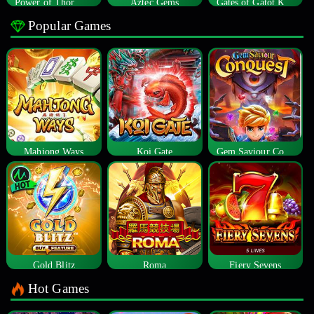
Power of Thor Megaways
Aztec Gems
Gates of Gatot Kaca
Popular Games
Mahjong Ways
Koi Gate
Gem Saviour Conquest
Gold Blitz
Roma
Fiery Sevens
Hot Games