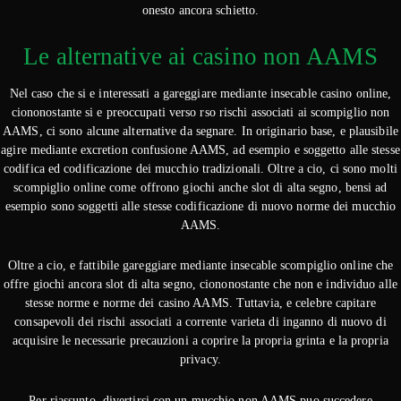
onesto ancora schietto.
Le alternative ai casino non AAMS
Nel caso che si e interessati a gareggiare mediante insecable casino online,
ciononostante si e preoccupati verso rso rischi associati ai scompiglio non
AAMS, ci sono alcune alternative da segnare. In originario base, e plausibile
agire mediante excretion confusione AAMS, ad esempio e soggetto alle stesse
codifica ed codificazione dei mucchio tradizionali. Oltre a cio, ci sono molti
scompiglio online come offrono giochi anche slot di alta segno, bensi ad
esempio sono soggetti alle stesse codificazione di nuovo norme dei mucchio
AAMS.
Oltre a cio, e fattibile gareggiare mediante insecable scompiglio online che
offre giochi ancora slot di alta segno, ciononostante che non e individuo alle
stesse norme e norme dei casino AAMS. Tuttavia, e celebre capitare
consapevoli dei rischi associati a corrente varieta di inganno di nuovo di
acquisire le necessarie precauzioni a coprire la propria grinta e la propria
privacy.
Per riassunto, divertirsi con un mucchio non AAMS puo succedere