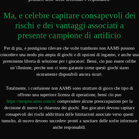
Ma, e celebre capitare consapevoli dei
rischi e dei vantaggi associati a
presente campione di artificio
Per di piu, e prestigioso rilevare che volte trambusto non AAMS possono
concedere una modo piu ampia di giochi e di opzioni di inganno, e anche una
preminente liberta di selezione per i giocatori. Bensi, cio puo essere celibe
un’illusione, perche non ci sono garanzie come questi giochi siano
sicuramente disponibili ancora sicuri.
Totalmente, i confusione non AAMS sono strutture di gioco che tipo di
offrono una superiore licenza di operazione, bensi cio puo
https://mrspincasino.com/it/
comprendere alcune preoccupazioni per la
decisione di nuovo la chiarezza dei giochi. Rso giocatori devono capitare
consapevoli dei rischi addirittura delle limitazioni associate verso questi
tumulto, di nuovo devono succedere pronti a suscitare delle scelte informate
anche responsabili.