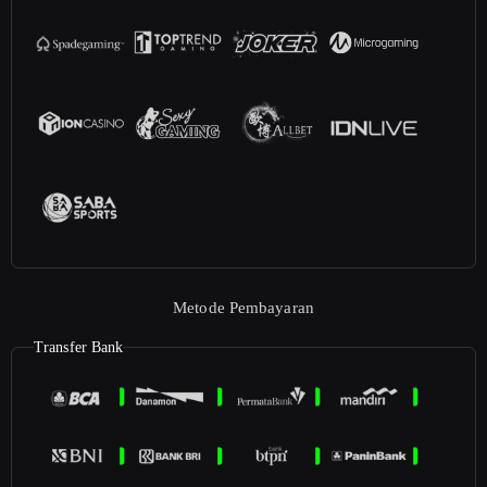
Metode Pembayaran
Transfer Bank