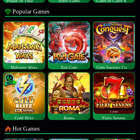
Power of Thor Megaways
Aztec Gems
Gates of Gatot Kaca
Popular Games
Mahjong Ways
Koi Gate
Gem Saviour Conquest
Gold Blitz
Roma
Fiery Sevens
Hot Games