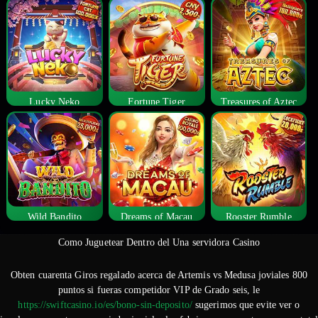
Lucky Neko
Fortune Tiger
Treasures of Aztec
Wild Bandito
Dreams of Macau
Rooster Rumble
Como Juguetear Dentro del Una servidora Casino
Obten cuarenta Giros regalado acerca de Artemis vs Medusa joviales 800
puntos si fueras competidor VIP de Grado seis, le
https://swiftcasino.io/es/bono-sin-deposito/
sugerimos que evite ver o