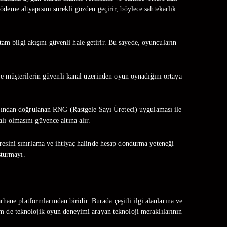
deme altyapısını sürekli gözden geçirir, böylece sahtekarlık
tam bilgi akışını güvenli hale getirir. Bu sayede, oyuncuların
 ve müşterilerin güvenli kanal üzerinden oyun oynadığını ortaya
rafından doğrulanan RNG (Rastgele Sayı Üreteci) uygulaması ile
lı olmasını güvence altına alır.
resini sınırlama ve ihtiyaç halinde hesap dondurma yeteneği
şturmayı.
hane platformlarından biridir. Burada çeşitli ilgi alanlarına ve
m de teknolojik oyun deneyimi arayan teknoloji meraklılarının