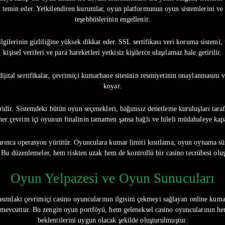
i temin eder. Yetkilendiren kurumlar, oyun platformunun oyun sistemlerini ve ö
teşebbüslerinin engellenir.
gilerinin gizliliğine yüksek dikkat eder. SSL sertifikası veri koruma sistemi, 
kişisel verileri ve para hareketleri yetkisiz kişilerce ulaşılamaz hale getirilir.
 dijital sertifikalar, çevrimiçi kumarhane sitesinin resmiyetinin onaylanmasını
koyar.
biridir. Sistemdeki bütün oyun seçenekleri, bağımsız denetleme kuruluşları ta
her çevrim içi oyunun finalinin tamamen şansa bağlı ve hileli müdahaleye kapa
yarınca operasyon yürütür. Oyunculara kumar limiti kısıtlama, oyun oynama sü
. Bu düzenlemeler, hem riskten uzak hem de kontrollü bir casino tecrübesi olu
Oyun Yelpazesi ve Oyun Sunucuları
asındaki çevrimiçi casino oyuncularının ilgisini çekmeyi sağlayan online kumar
si mevcuttur. Bu zengin oyun portföyü, hem geleneksel casino oyuncularının he
beklentilerini uygun olacak şekilde oluşturulmuştur.