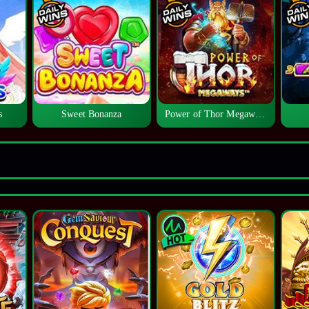
s
Sweet Bonanza
Power of Thor Megaways