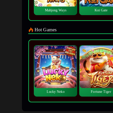
Mahjong Ways
Koi Gate
Hot Games
Lucky Neko
Fortune Tiger