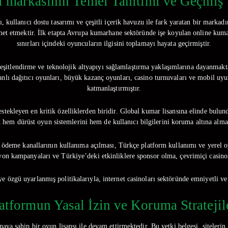
l markasının Temel Tanıtımı ve Geçmiş 
mı, kullanıcı dostu tasarımı ve çeşitli içerik havuzu ile fark yaratan bir marka
met etmektir. İlk etapta Avrupa kumarhane sektöründe işe koyulan online kuma
sınırları içindeki oyuncuların ilgisini toplamayı hayata geçirmiştir.
çeşitlendirme ve teknolojik altyapıyı sağlamlaştırma yaklaşımlarına dayanmaktad
 canlı dağıtıcı oyunları, büyük kazanç oyunları, casino turnuvaları ve mobil
katmanlaştırmıştır.
tekleyen en kritik özelliklerden biridir. Global kumar lisansına elinde bulund
 hem dürüst oyun sistemlerini hem de kullanıcı bilgilerini koruma altına alma
l ödeme kanallarının kullanıma açılması, Türkçe platform kullanımı ve yerel o
on kampanyaları ve Türkiye’deki etkinliklere sponsor olma, çevrimiçi casino p
 özgü uyarlanmış politikalarıyla, internet casinoları sektöründe emniyetli ve
atformun Yasal İzin ve Koruma Stratejil
onaya sahip bir oyun lisansı ile devam ettirmektedir. Bu yetki belgesi, siteler