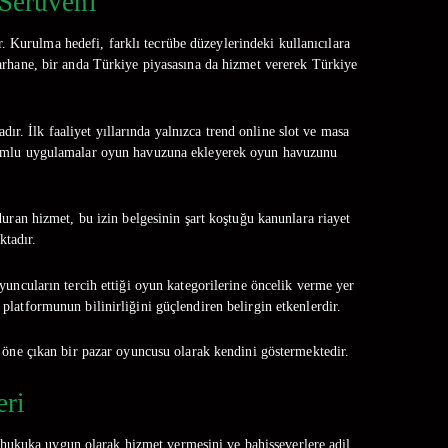
Serüveni
dır. Kurulma hedefi, farklı tecrübe düzeylerindeki kullanıcılara
rhane, bir anda Türkiye piyasasına da hizmet vererek Türkiye
ır. İlk faaliyet yıllarında yalnızca trend online slot ve masa
 uyumlu uygulamalar oyun havuzuna ekleyerek oyun havuzunu
uran hizmet, bu izin belgesinin şart koştuğu kanunlara riayet
ktadır.
yuncuların tercih ettiği oyun kategorilerine öncelik verme yer
latformunun bilinirliğini güçlendiren belirgin etkenlerdir.
 öne çıkan bir pazar oyuncusu olarak kendini göstermektedir.
eri
in hukuka uygun olarak hizmet vermesini ve bahisseverlere adil