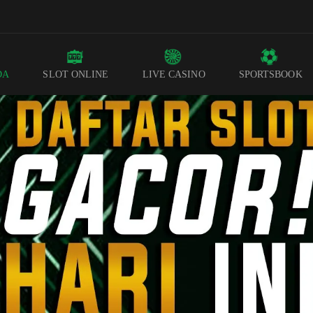
DA
SLOT ONLINE
LIVE CASINO
SPORTSBOOK