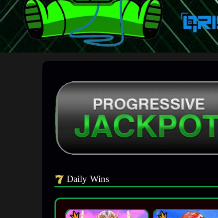
Daily Wins