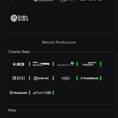
Metode Pembayaran
Transfer Bank
Pulsa