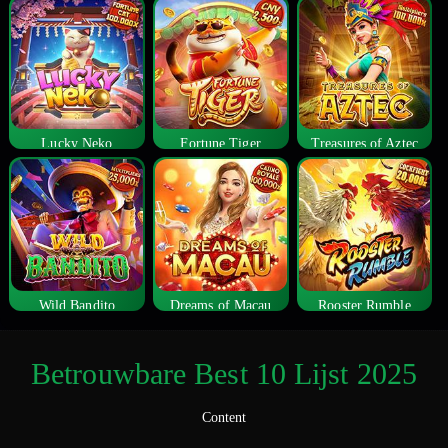
Lucky Neko
Fortune Tiger
Treasures of Aztec
Wild Bandito
Dreams of Macau
Rooster Rumble
Betrouwbare Best 10 Lijst 2025
Content