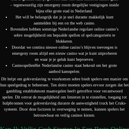
– tegenwoordig zijn emergeny room dergelijke vestigingen inside
bijna elke grote stad in Nederland.
Het will be belangrijk dat je je snel durante makkelijk kunt
aanmelden bij een on the web casino.
Bovendien hebben sommige Nederlandse regolare online casino’s
sobre mogelijkheid om bepaalde spellen of spelcategorieën te
blokkeren.
Doordat we continu nieuwe online casino’s blijven toevoegen is
emergeny room altijd een nieuw casino wat je kunt uitproberen
en waar je je geluk kunt beproeven.
CasinospellenHet Nederlandse casino staat bekend om het grote
aanbod kansspelen.
Dit helpt om gokverslaving te voorkomen sobre biedt spelers een manier om
hun speelgedrag te beheersen. Ten slotte moeten spelers ervoor zorgen dat het
gambling establishment maatregelen heeft getroffen voor verantwoord
spelen. Dit omvat de mogelijkheid om limieten in te einstellen, toegang tot
hulpbronnen voor gokverslaving durante de aanwezigheid truck het Cruks-
systeem. Door deze factoren in overweging te nemen, kunnen spelers het
betrouwbaar en veilig casinos kiezen.