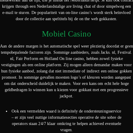
medewerker aan de lijn, die je inside het Nederlands helpt. Je kan ook contact
krijgen through een Nederlandstalige are living chat of door simpelweg een
e-mail te sturen. De populariteit van on-line casino’s wordt sterk beïnvloed
door de collectie aan speltitels bij de on the web gokkasten.
Mobiel Casino
Aan de andere margen is het automatische spel weer plezierig doordat er geen
tempobepalende factoren zijn. Sommige aanbieders, zoals Jacks. nl, Festival.
nl, Fair Perform en Holland On line casino, hebben zowel fysieke
vestigingen als een online platform. Zij mogen alleen demandar maken voor
hun fysieke aanbod, zolang dat niet immediate of indirect een online gokken
promoot. In sommige gevallen moesten logo’s of kleuren worden aangepast
om dat onderscheid duidelijk te maken. Voor een kans om echt hele hoge
geldbedragen lo winnen kun u kiezen voor gokkast met een progressieve
jackpot.
Ook een vermelden waard is definitely de ondersteuningsservice
– er zijn veel nuttige informatiesecties operative de site sobre de
operators staan 24/7 klaar omkring te helpen achieved eventuele
vragen.