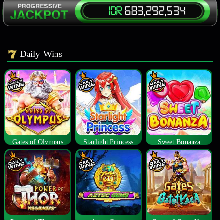
Daily Wins
Gates of Olympus
Starlight Princess
Sweet Bonanza