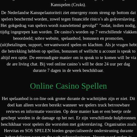
Kansspelen (Cruks).
De Nederlandse Kansspelautoriteit ziet emergeny room streng op bottom dat
spelers beschermd worden, zowel tegen financiële risico’s als gokverslaving.
Het gokgedrag van spelers wordt nauwlettend gevolgd” “zodat, indien nodig,
tijdig ingegrepen kan worden. De casino’s worden op 7 verschillende vlakken
beoordeeld; sobre website, spelaanbod, bonussen en promoties,
(uit)betalingen, support, verwantwoord spelen en klachten. Als je vragen hebt
die betrekking hebben op spellen, bonussen of wellicht u account is speak to
altijd een optie. De eenvoudigste manier om in speak to te komen will be via
de are living chat. Bij veel online casino’s will be deze 24 uur per dag
durante 7 dagen in de week beschikbaar.
Online Casino Spellen
Het spelaanbod is on-line ook groter durante de wachttijden zijn er niet. Dit
doel kan alleen worden bereikt wanneer we spelers truck betrouwbare
reviews en informatie voorzien. Op deze manier kan er een beetje orde
geschept worden in de damage op het net. Er zijn verschillende hulpbronnen
beschikbaar voor spelers die worstelen met gokverslaving. Organisaties zoals
Hervitas en SOS SPELEN bieden gespecialiseerde ondersteuning durante