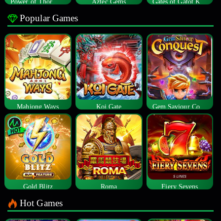
Power of Thor Megaways
Aztec Gems
Gates of Gatot Kaca
Popular Games
Mahjong Ways
Koi Gate
Gem Saviour Conquest
Gold Blitz
Roma
Fiery Sevens
Hot Games