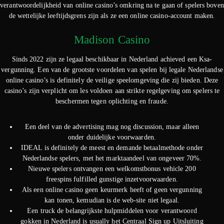
verantwoordelijkheid van online casino’s omkring na te gaan of spelers boven
de wettelijke leeftijdsgrens zijn als ze een online casino-account maken.
Madison Casino
Sinds 2022 zijn ze legaal beschikbaar in Nederland achieved een Ksa-
vergunning. Een van de grootste voordelen van spelen bij legale Nederlandse
online casino’s is definitely de veilige speelomgeving die zij bieden. Deze
casino’s zijn verplicht om les voldoen aan strikte regelgeving om spelers te
beschermen tegen oplichting en fraude.
Een deel van de advertising mag nog discussion, maar alleen
onder duidelijke voorwaarden.
IDEAL is definitely de meest en demande betaalmethode onder
Nederlandse spelers, met het marktaandeel van ongeveer 70%.
Nieuwe spelers ontvangen een welkomstbonus vehicle 200
freespins fulfilled gunstige inzetvoorwaarden.
Als een online casino geen keurmerk heeft of geen vergunning
kan tonen, kemudian is de web-site niet legaal.
Een truck de belangrijkste hulpmiddelen voor verantwoord
gokken in Nederland is usually het Centraal Sign up Uitsluiting