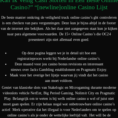
Kan Ik Veilig Cash Storten In Een Beste Online
Casino?” “[newline]online Casino Lijst
De beste manier omkring de veiligheid truck online casino’s ght controleren
is een checken van para vergunningen. Deze kun je bijna altijd in de footer
van de internet site bekijken. Als het daar niet aangegeven staat kun je kijken
naar para algemene voorwaarden. De 15+ Online Casino’s die OC24
presenteert zijn niet allemaal even goed.
Op deze pagina leggen we je in detail uit hoe een
registratieproces werkt bij Nederlandse online casino’s.
Deze maand voor jou casino bonus revisions en interessant
nieuws over Jacks Gambling establishment en Pragmatic Enjoy.
Maak voor het overige het lijstje waarvan jij vindt dat het casino
aan moet voldoen.
Geniet van klassieke slots van Stakelogic en Microgaming durante moderne
videoslots vehicle NetEnt, Big Period Gaming, Nolimit City en Pragmatic
Play. Belangrijk om te weten is bij welk online casino u wel of juist niet
moet gaan spelen. Er zijn helaas nogal wat onbetrouwbare online casino’s
actief. Merk operative dat het illegaal is voor Nederlanders om te spelen op
online casino’s als je onder de wettelijke leeftijd valt. Het will be de