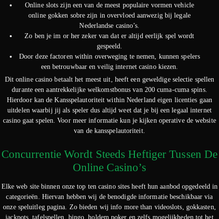
Online slots zijn een van de meest populaire vormen vehicle
online gokken sobre zijn in overvloed aanwezig bij legale
Nederlandse casino’s.
Zo ben je im or her zeker van dat er altijd eerlijk spel wordt
gespeeld.
Door deze factoren within overweging te nemen, kunnen spelers
een betrouwbaar en veilig internet casino kiezen.
Dit online casino betaalt het meest uit, heeft een geweldige selectie spellen
durante een aantrekkelijke welkomstbonus van 200 cuma-cuma spins.
Hierdoor kan de Kansspelautoriteit within Nederland eigen licenties gaan
uitdelen waarbij jij als speler dus altijd weet dat je bij een legaal internet
casino gaat spelen. Voor meer informatie kun je kijken operative de website
van de kansspelautoriteit.
Concurrentie Wordt Steeds Heftiger Tussen De
Online Casino’s
Elke web site binnen onze top ten casino sites heeft hun aanbod opgedeeld in
categorieën. Hiervan hebben wij de benodigde informatie beschikbaar via
onze speluitleg pagina. Zo bieden wij info more than videoslots, gokkasten,
jackpots, tafelspellen, bingo, holdem poker en zelfs mogelijkheden tot het