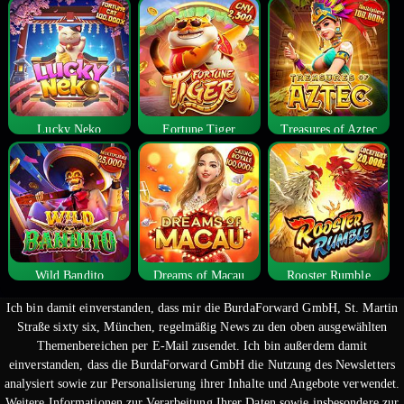
Lucky Neko
Fortune Tiger
Treasures of Aztec
Wild Bandito
Dreams of Macau
Rooster Rumble
Ich bin damit einverstanden, dass mir die BurdaForward GmbH, St. Martin
Straße sixty six, München, regelmäßig News zu den oben ausgewählten
Themenbereichen per E-Mail zusendet. Ich bin außerdem damit
einverstanden, dass die BurdaForward GmbH die Nutzung des Newsletters
analysiert sowie zur Personalisierung ihrer Inhalte und Angebote verwendet.
Weitere Informationen zur Verarbeitung Ihrer Daten sowie insbesondere zur