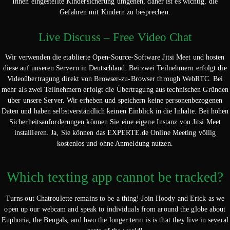
Ihnen eingestellte Kindersicherung umgehen, daher ist es wichtig, die
Gefahren mit Kindern zu besprechen.
Live Discuss – Free Video Chat
Wir verwenden die etablierte Open-Source-Software Jitsi Meet und hosten
diese auf unseren Servern in Deutschland. Bei zwei Teilnehmern erfolgt die
Videoübertragung direkt von Browser-zu-Browser through WebRTC. Bei
mehr als zwei Teilnehmern erfolgt die Übertragung aus technischen Gründen
über unsere Server. Wir erheben und speichern keine personenbezogenen
Daten und haben selbstverständlich keinen Einblick in die Inhalte. Bei hohen
Sicherheitsanforderungen können Sie eine eigene Instanz von Jitsi Meet
installieren. Ja, Sie können das EXPERTE.de Online Meeting völlig
kostenlos und ohne Anmeldung nutzen.
Which texting app cannot be tracked?
Turns out Chatroulette remains to be a thing! Join Hoody and Erick as we
open up our webcam and speak to individuals from around the globe about
Euphoria, the Bengals, and hwo the longer term is is that they live in several