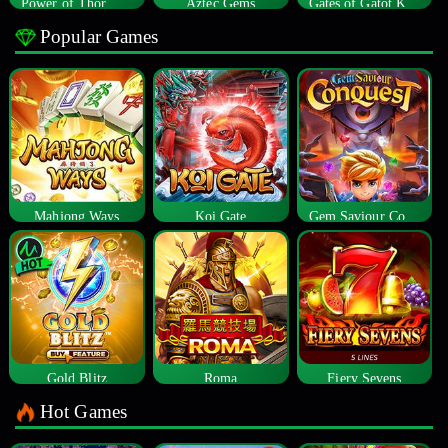
Power of Thor Megaways
Aztec Gems
Gates of Gatot Kaca
Popular Games
Mahjong Ways
Koi Gate
Gem Saviour Conquest
Gold Blitz
Roma
Fiery Sevens
Hot Games