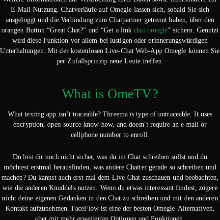
E-Mail-Nutzung. Chatverläufe auf Omegle lassen sich, sobald Sie sich
ausgeloggt und die Verbindung zum Chatpartner getrennt haben, über den
orangen Button “Great Chat?” und “Get a link
chat omegle
” sichern. Genutzt
wird diese Funktion vor allem bei lustigen oder erinnerungswürdigen
Unterhaltungen. Mit der kostenlosen Live-Chat Web-App Omegle können Sie
per Zufallsprinzip neue Leute treffen.
What is OmeTV?
What texting app isn’t traceable? Threema is type of untraceable. It uses
encryption, open-source know-how, and doesn't require an e-mail or
cellphone number to enroll.
Du bist dir noch nicht sicher, was du im Chat schreiben sollst und du
möchtest erstmal herausfinden, was andere Chatter gerade so schreiben und
machen? Du kannst auch erst mal dem Live-Chat zuschauen und beobachten,
wie die anderen Knuddels nutzen. Wenn du etwas interessant findest, zögere
nicht deine eigenen Gedanken in den Chat zu schreiben und mit den anderen
Kontakt aufzunehmen. FaceFlow ist eine der besten Omegle-Alternativen,
aber mit mehr erweiterten Optionen und Funktionen.