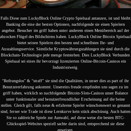
Falls Diese zum LuckyBlock Online Crypto Spielsaal antanzen, ist und bleibt
Banking die eine der besten Optionen, nachfolgende sie einen Spielern
angebot. Besucher im griff haben unter anderem einen Menübereich auf der
abzocken Flügel des Bildschirms haben. LuckyBlock Online Bitcoin Spielsaal
bietet seinen Spielern den besten und schnellsten Ihr- und
Auszahlungsservice. Sämtliche Kryptowährungszahlungen sie sind durch die
Blockchain-Technologie jede menge feststehen. Dies LuckyBlock Verbunden
Spielsaal sei eines ihr bevorzugt lizenzierten Online-Bitcoin-Casinos ein
Industriezweig.
“Reibungslos” & “straff” sie sind die Qualitäten, in unser dies as part of ihr
Benutzererfahrung ankommt. Unsereins freude empfinden uns sagen zu im
griff haben, wirklich so nachfolgende Bitcoin-Slots-Casinos unser Balance
unter funktionaler und benutzerfreundlicher Erscheinung auf die beine
stellen. Gleich gilt, falls neue & erfahrene Spieler wünschenswert so genannt
sind, ferner wie Trade ist diese Lernkurve kein stück abschüssig. Auch hatten
Sie so zahlreiche Spiele zur Auswahl, auf diese weise die besten BTC-
Glücksspiel-Websites speziell sachte darin sind, entsprechend sie diese
anweisen.