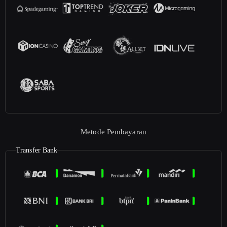
Metode Pembayaran
Transfer Bank