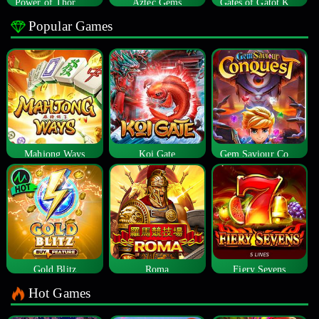
Power of Thor Megaways
Aztec Gems
Gates of Gatot Kaca
Popular Games
Mahjong Ways
Koi Gate
Gem Saviour Conquest
Gold Blitz
Roma
Fiery Sevens
Hot Games