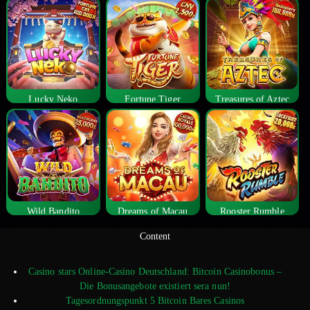
Lucky Neko
Fortune Tiger
Treasures of Aztec
Wild Bandito
Dreams of Macau
Rooster Rumble
Content
Casino stars Online-Casino Deutschland: Bitcoin Casinobonus –
Die Bonusangebote existiert sera nun!
Tagesordnungspunkt 5 Bitcoin Bares Casinos