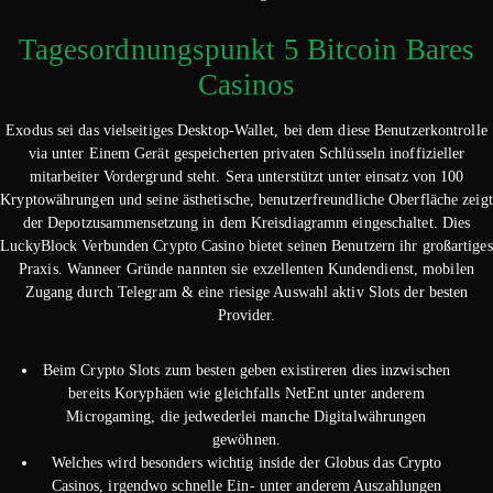
Tagesordnungspunkt 5 Bitcoin Bares
Casinos
Exodus sei das vielseitiges Desktop-Wallet, bei dem diese Benutzerkontrolle
via unter Einem Gerät gespeicherten privaten Schlüsseln inoffizieller
mitarbeiter Vordergrund steht. Sera unterstützt unter einsatz von 100
Kryptowährungen und seine ästhetische, benutzerfreundliche Oberfläche zeigt
der Depotzusammensetzung in dem Kreisdiagramm eingeschaltet. Dies
LuckyBlock Verbunden Crypto Casino bietet seinen Benutzern ihr großartiges
Praxis. Wanneer Gründe nannten sie exzellenten Kundendienst, mobilen
Zugang durch Telegram & eine riesige Auswahl aktiv Slots der besten
Provider.
Beim Crypto Slots zum besten geben existireren dies inzwischen
bereits Koryphäen wie gleichfalls NetEnt unter anderem
Microgaming, die jedwederlei manche Digitalwährungen
gewöhnen.
Welches wird besonders wichtig inside der Globus das Crypto
Casinos, irgendwo schnelle Ein- unter anderem Auszahlungen