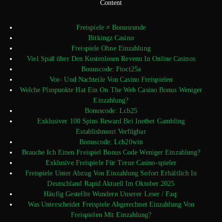
Content
Freispiele ≠ Bonusrunde
Bitkingz Casino
Freispiele Ohne Einzahlung
Viel Spaß über Den Kostenlosen Revenu In Online Casinos
Bonuscode: Ftoct25a
Vor- Und Nachteile Von Casino Freispielen
Welche Pluspunkte Hat Ein On The Web Casino Bonus Weniger
Einzahlung?
Bonuscode: Lcb25
Exklusiver 100 Spins Reward Bei Inetbet Gambling
Establishment Verfügbar
Bonuscode: Lcb20win
Brauche Ich Einen Freispiel Bonus Code Weniger Einzahlung?
Exklusive Freispiele Für Treue Casino-spieler
Freispiele Unter Abzug Von Einzahlung Sofort Erhältlich In
Deutschland Rapid Aktuell Im Oktober 2025
Häufig Gestellte Wundern Unserer Leser / Faq:
Was Unterscheidet Freispiele Abgerechnet Einzahlung Von
Freispielen Mit Einzahlung?