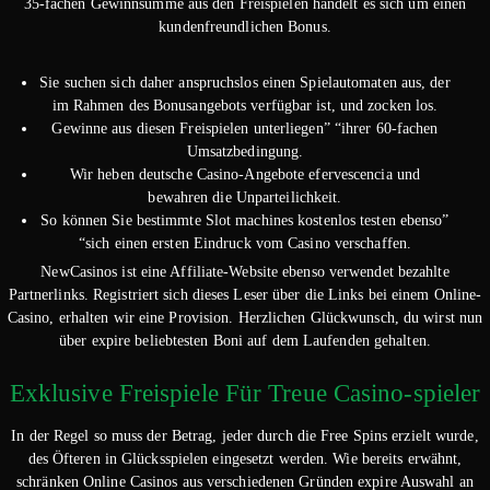
35-fachen Gewinnsumme aus den Freispielen handelt es sich um einen
kundenfreundlichen Bonus.
Sie suchen sich daher anspruchslos einen Spielautomaten aus, der
im Rahmen des Bonusangebots verfügbar ist, und zocken los.
Gewinne aus diesen Freispielen unterliegen” “ihrer 60-fachen
Umsatzbedingung.
Wir heben deutsche Casino-Angebote efervescencia und
bewahren die Unparteilichkeit.
So können Sie bestimmte Slot machines kostenlos testen ebenso”
“sich einen ersten Eindruck vom Casino verschaffen.
NewCasinos ist eine Affiliate-Website ebenso verwendet bezahlte
Partnerlinks. Registriert sich dieses Leser über die Links bei einem Online-
Casino, erhalten wir eine Provision. Herzlichen Glückwunsch, du wirst nun
über expire beliebtesten Boni auf dem Laufenden gehalten.
Exklusive Freispiele Für Treue Casino-spieler
In der Regel so muss der Betrag, jeder durch die Free Spins erzielt wurde,
des Öfteren in Glücksspielen eingesetzt werden. Wie bereits erwähnt,
schränken Online Casinos aus verschiedenen Gründen expire Auswahl an