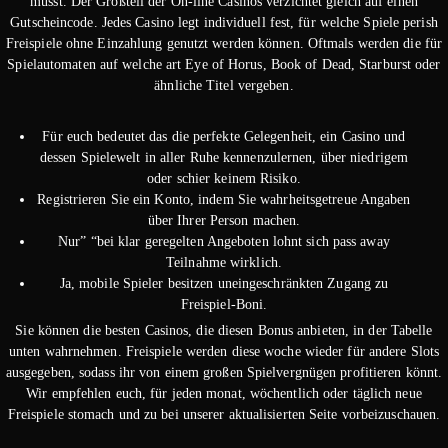
musst. Der Großteil der On-line Casinos verzichtet gleich auf einen
Gutscheincode. Jedes Casino legt individuell fest, für welche Spiele perish
Freispiele ohne Einzahlung genutzt werden können. Oftmals werden die für
Spielautomaten auf welche art Eye of Horus, Book of Dead, Starburst oder
ähnliche Titel vergeben.
Für euch bedeutet das die perfekte Gelegenheit, ein Casino und
dessen Spielewelt in aller Ruhe kennenzulernen, über niedrigem
oder schier keinem Risiko.
Registrieren Sie ein Konto, indem Sie wahrheitsgetreue Angaben
über Ihrer Person machen.
Nur” “bei klar geregelten Angeboten lohnt sich pass away
Teilnahme wirklich.
Ja, mobile Spieler besitzen uneingeschränkten Zugang zu
Freispiel-Boni.
Sie können die besten Casinos, die diesen Bonus anbieten, in der Tabelle
unten wahrnehmen. Freispiele werden diese woche wieder für andere Slots
ausgegeben, sodass ihr von einem großen Spielvergnügen profitieren könnt.
Wir empfehlen euch, für jeden monat, wöchentlich oder täglich neue
Freispiele stomach und zu bei unserer aktualisierten Seite vorbeizuschauen.