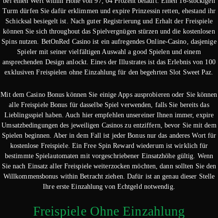
bei einen Wert within Höhe von 97, 04 Prozent beläuft. Einen 16-stöckigen
Turm dürfen Sie dafür erklimmen und expire Prinzessin retten, ehestand ihr
Schicksal besiegelt ist. Nach guter Registrierung und Erhalt der Freispiele
können Sie sich throughout das Spielvergnügen stürzen und die kostenlosen
Spins nutzen. BetOnRed Casino ist ein aufregendes Online-Casino, dasjenige
Spieler mit seiner vielfältigen Auswahl a good Spielen und einem
ansprechenden Design anlockt. Eines der Illustrates ist das Erlebnis von 100
exklusiven Freispielen ohne Einzahlung für den begehrten Slot Sweet Paz.
Mit dem Casino Bonus können Sie einige Apps ausprobieren oder Sie können
alle Freispiele Bonus für dasselbe Spiel verwenden, falls Sie bereits das
Lieblingsspiel haben. Auch hier empfehlen unsereiner Ihnen immer, expire
Umsatzbedingungen des jeweiligen Casinos zu entziffern, bevor Sie mit dem
Spielen beginnen. Aber in dem Fall ist jeder Bonus nur das anderes Wort für
kostenlose Freispiele. Ein Free Spin Reward wiederum ist wirklich für
bestimmte Spielautomaten mit vorgeschriebener Einsatzhöhe gültig. Wenn
Sie nach Einsatz aller Freispiele weiterzocken möchten, dann sollten Sie den
Willkommensbonus within Betracht ziehen. Dafür ist an genau dieser Stelle
Ihre erste Einzahlung von Echtgeld notwendig.
Freispiele Ohne Einzahlung