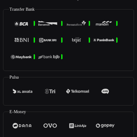
Transfer Bank
Pulsa
E-Money