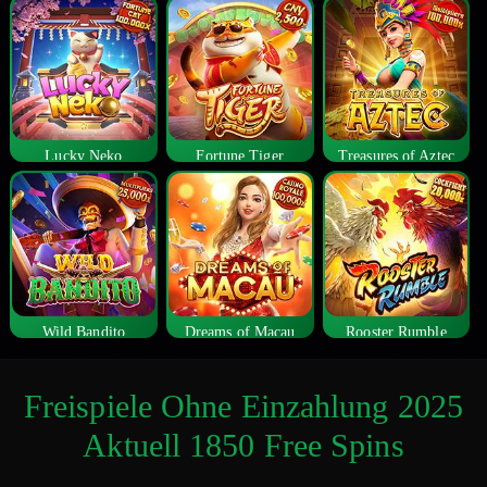
Lucky Neko
Fortune Tiger
Treasures of Aztec
Wild Bandito
Dreams of Macau
Rooster Rumble
Freispiele Ohne Einzahlung 2025
Aktuell 1850 Free Spins