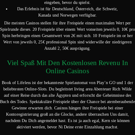
eingeben, bevor du spielst.
Das Erlebnis ist für Deutschland, Österreich, die Schweiz,
Kanada und Norwegen verfügbar.
Die meisten Casinos stellen für ihre Freispiele einen maximalen Wert per
Spielrunde dieses. 20 Freispiele über einem Wert vonseiten jeweils 0, 10€ pro
Spin herbringen einen Gesamtwert von 2€ mit sich. 10 Freispiele im or her
Wert von jeweils 0, 25€ professional Spin sind widerwille der niedrigeren
Anzahl 2, 50€ ausprägung.
Viel Spaß Mit Den Kostenlosen Revenu In
Online Casinos
Book of Lifeless ist der bekannteste Spielautomat von Play’n GO und 1 der
beliebtesten Online-Slots. Du begleitstet living area Abenteuer Rich Wilde
auf einer Reise durch das alte Ägypten und erforscht die Geheimnisse des
Buch des Todes. Spektakuläre Freispiele über der Chance bei atemberaubende
Gewinne erwarten dich. Casinos hängen ihre Freispiele bei einer
Kontoregistrierung groß an die Glocke, andere überraschen Uns damit,
nachdem Du Dich angemeldet hast. Es ist ja auch egal, Kern sie können
aktiviert werden, bevor Ni Deine erste Einzahlung machst.