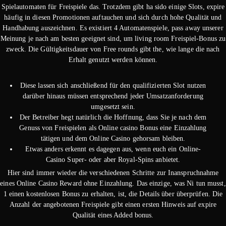
Spielautomaten für Freispiele das. Trotzdem gibt ha sido einige Slots, expire
häufig in diesen Promotionen auftauchen und sich durch hohe Qualität und
Handhabung auszeichnen. Es existiert 4 Automatenspiele, pass away unserer
Meinung je nach am besten geeignet sind, um living room Freispiel-Bonus zu
zweck. Die Gültigkeitsdauer von Free rounds gibt the, wie lange die nach
Erhalt genutzt werden können.
Diese lassen sich anschließend für den qualifizierten Slot nutzen
darüber hinaus müssen entsprechend jeder Umsatzanforderung
umgesetzt sein.
Der Betreiber hegt natürlich die Hoffnung, dass Sie je nach dem
Genuss von Freispielen als Online casino Bonus eine Einzahlung
tätigen und dem Online Casino gehorsam bleiben.
Etwas anders erkennt es dagegen aus, wenn euch ein Online-
Casino Super- oder aber Royal-Spins anbietet.
Hier sind immer wieder die verschiedenen Schritte zur Inanspruchnahme
eines Online Casino Reward ohne Einzahlung. Das einzige, was Ni tun musst,
1 einen kostenlosen Bonus zu erhalten, ist, die Details über überprüfen. Die
Anzahl der angebotenen Freispiele gibt einen ersten Hinweis auf expire
Qualität eines Added bonus.