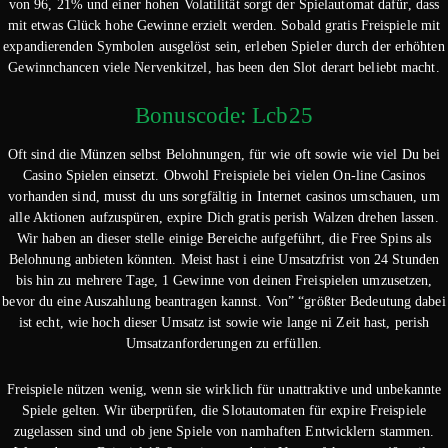
von 96, 21% und einer hohen Volatilität sorgt der Spielautomat dafür, dass
mit etwas Glück hohe Gewinne erzielt werden. Sobald gratis Freispiele mit
expandierenden Symbolen ausgelöst sein, erleben Spieler durch der erhöhten
Gewinnchancen viele Nervenkitzel, has been den Slot derart beliebt macht.
Bonuscode: Lcb25
Oft sind die Münzen selbst Belohnungen, für wie oft sowie wie viel Du bei
Casino Spielen einsetzt. Obwohl Freispiele bei vielen On-line Casinos
vorhanden sind, musst du uns sorgfältig in Internet casinos umschauen, um
alle Aktionen aufzuspüren, expire Dich gratis perish Walzen drehen lassen.
Wir haben an dieser stelle einige Bereiche aufgeführt, die Free Spins als
Belohnung anbieten könnten. Meist hast i eine Umsatzfrist von 24 Stunden
bis hin zu mehrere Tage, 1 Gewinne von deinen Freispielen umzusetzen,
bevor du eine Auszahlung beantragen kannst. Von” “größter Bedeutung dabei
ist echt, wie hoch dieser Umsatz ist sowie wie lange ni Zeit hast, perish
Umsatzanforderungen zu erfüllen.
Freispiele nützen wenig, wenn sie wirklich für unattraktive und unbekannte
Spiele gelten. Wir überprüfen, die Slotautomaten für expire Freispiele
zugelassen sind und ob jene Spiele von namhaften Entwicklern stammen.