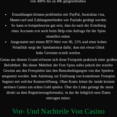
von 400% bis zu 40€ gutgeschrieben.
Einzahlungen können problemlos mit PayPal, Australian visa,
Mastercard und Zahlungsmethoden wie Paylado getätigt werden.
So kann es beispielsweise gut sein, dass du nach der Erstellung
eines Accounts erst noch beim Help eine Anfrage für die Spins
einstellen müsst.
Ausgestattet mit einem RTP-Wert von 96, 21% und einer hohen
Volatilität sorgt der Spielautomat dafür, dass mit etwas Glück
hohe Gewinne erzielt werden.
Genau aus diesem Grund erfreuen sich diese Freispiele praktisch einer großen
Beliebtheit. Bei dieser Mehrheit der Free Spins sollte jedoch der erzielte
Gewinn aus den Freispielen laut den Bonusbedingungen von den Spielern
umgesetzt werden. Jede Anleitung zur Einlösung von kostenlosen Freespins
beginnt mit welcher Kontoeröffnung. Ohne Konto könnt ihr inside keinem
seriösen Casino um echtes Geld spielen. Über die Links gelangt ihr meist
direkt zu dem Registrierungsformular, in das ihr lediglich eure Daten
eintragen müsst.
Vor- Und Nachteile Von Casino