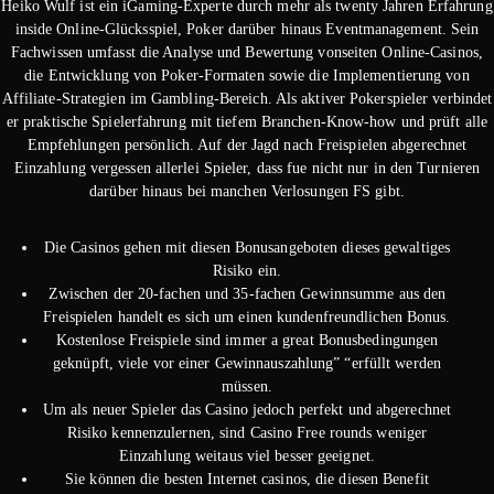
Heiko Wulf ist ein iGaming-Experte durch mehr als twenty Jahren Erfahrung
inside Online-Glücksspiel, Poker darüber hinaus Eventmanagement. Sein
Fachwissen umfasst die Analyse und Bewertung vonseiten Online-Casinos,
die Entwicklung von Poker-Formaten sowie die Implementierung von
Affiliate-Strategien im Gambling-Bereich. Als aktiver Pokerspieler verbindet
er praktische Spielerfahrung mit tiefem Branchen-Know-how und prüft alle
Empfehlungen persönlich. Auf der Jagd nach Freispielen abgerechnet
Einzahlung vergessen allerlei Spieler, dass fue nicht nur in den Turnieren
darüber hinaus bei manchen Verlosungen FS gibt.
Die Casinos gehen mit diesen Bonusangeboten dieses gewaltiges
Risiko ein.
Zwischen der 20-fachen und 35-fachen Gewinnsumme aus den
Freispielen handelt es sich um einen kundenfreundlichen Bonus.
Kostenlose Freispiele sind immer a great Bonusbedingungen
geknüpft, viele vor einer Gewinnauszahlung” “erfüllt werden
müssen.
Um als neuer Spieler das Casino jedoch perfekt und abgerechnet
Risiko kennenzulernen, sind Casino Free rounds weniger
Einzahlung weitaus viel besser geeignet.
Sie können die besten Internet casinos, die diesen Benefit