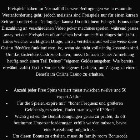
Freispiele haben im Normalfall bessere Bedingungen wenn es um die
Wettanforderung geht, jedoch meistens sind Freispiele nur für einen kurzen
Zeitraum umsetzbar. Dahingegen kannst Du mit einem Echtgeld Bonus ohne
Einzahlung an verschiedenen Video poker machines spielen, während passes
away bei den Freispielen oft auf einen bestimmten Slot eingeschränkt ist.
Eines welcher wichtigsten Dinge, um zu verstehen, auf welche weise diese
Casino Bénéfice funktionieren, ist, wenn sie nicht vollständig kostenlos sind.
Um das kostenlose Cash zu erhalten, musst Du nach Deiner Anmeldung
häufig noch einen Teil Deines” “eigenen Geldes ausgeben. Wie bereits
erwähnt, zahlst Du im Voraus kein eigenes Cash ein, um Zugang zu einem
Benefit im Online Casino zu erhalten.
Anzahl jeder Free Spins variiert meist zwischen twelve und 50
expert Aktion.
Für die Spieler, expire mit” “hoher Frequenz und größeren
Geldbeträgen spielen, findet man sogar VIP-Boni.
Wichtig ist es, die Bonusbedingungen genau zu prüfen, da oft
bestimmte Umsatzanforderungen erfüllt werden müssen, bevor
eine Auszahlung möglich ist.
Um diesen Bonus zu erhalten, musst du family room Bonuscode