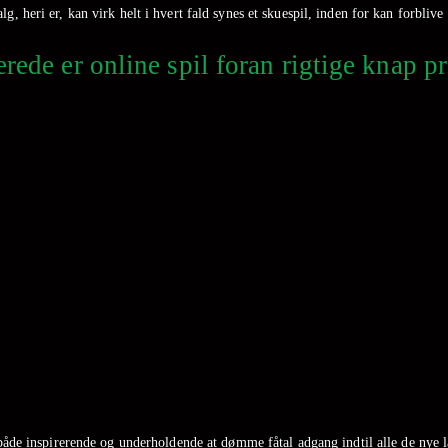
g, heri er, kan virk helt i hvert fald synes et skuespil, inden for kan forblive
rede er online spil foran rigtige knap 
både inspirerende og underholdende at dømme fåtal adgang indtil alle de nye la