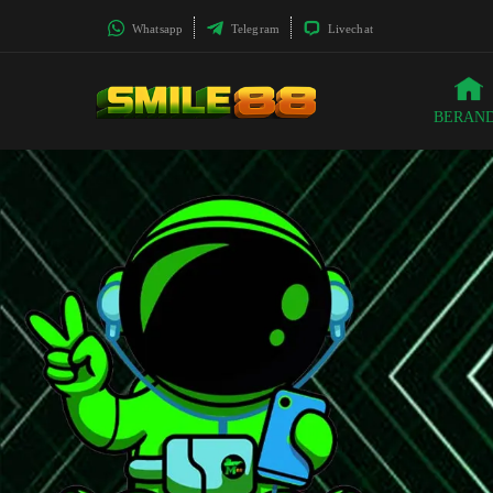
Whatsapp
Telegram
Livechat
BERAN