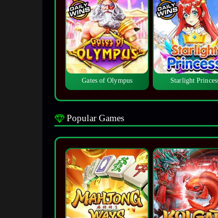
Gates of Olympus
Starlight Princes
Popular Games