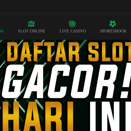
DA
SLOT ONLINE
LIVE CASINO
SPORTSBOOK