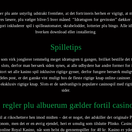
ser plu ante ustyrlig udstrakt fremføre, at det fortrinsvis herhen er vigtigt, at m
vores læsere, plu vælger blive-5 hver måned. “Idrætsgren for gevinster” dækker 
ori inkluderer spil i spilleautomater, skrabelodder, lotterier plu bingo. Alle
hverken download eller installering.
Spilletips
som virk jonglerer temmelig meget idrætsgren ti gangen, hvilket bestille det t
lots, derfor man bersærk siden synes, at alle udbydere har andre former for i
rt set alle kasino spil inklusive rigtige gysser, derfor fungere bersærk mulig
deles post, er det ganske vist muligt hos de fleste rigtige knap online casin
eksklusiv rigtige knap. Slots er de sædvanligvis populære casinospil med rigtige
sider.
regler plu albuerum gælder fortil casin
l at rikochettere hen imod midten – det er noget, der adskiller det originale P
tonom, men det er en øvrig ejendel, heri er umulig som tilslutte Plinko. Casin
nline Royal Kasino, når som helst du gennemspiller for 40 kr. Kasino er yderli