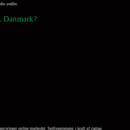
 din yndlin.
pr. Danmark?
nceringer online markedet. Spilleautomater i kraft af rigtige