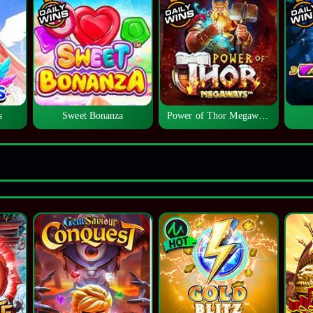
s
Sweet Bonanza
Power of Thor Megaways