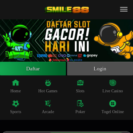
Beranda
Slot Online
Live Casino
Sportsbook
Arcade
Togel Online
Daftar
Login
Poker
Whatsapp
Home
Hot Games
Slots
Live Casino
Telegram
Sports
Arcade
Poker
Togel Online
Livechat