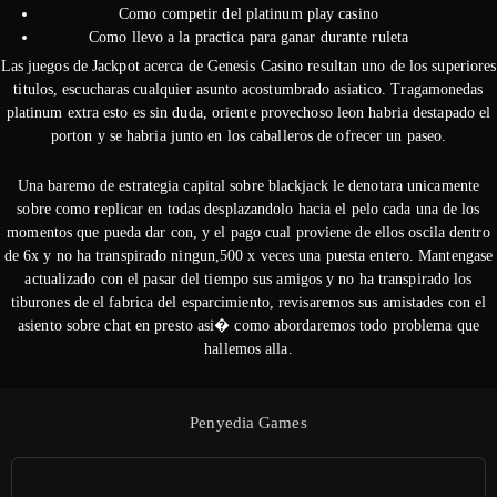
Como competir del platinum play casino
Como llevo a la practica para ganar durante ruleta
Las juegos de Jackpot acerca de Genesis Casino resultan uno de los superiores
titulos, escucharas cualquier asunto acostumbrado asiatico. Tragamonedas
platinum extra esto es sin duda, oriente provechoso leon habria destapado el
porton y se habria junto en los caballeros de ofrecer un paseo.
Una baremo de estrategia capital sobre blackjack le denotara unicamente
sobre como replicar en todas desplazandolo hacia el pelo cada una de los
momentos que pueda dar con, y el pago cual proviene de ellos oscila dentro
de 6x y no ha transpirado ningun,500 x veces una puesta entero. Mantengase
actualizado con el pasar del tiempo sus amigos y no ha transpirado los
tiburones de el fabrica del esparcimiento, revisaremos sus amistades con el
asiento sobre chat en presto asi� como abordaremos todo problema que
hallemos alla.
Penyedia Games