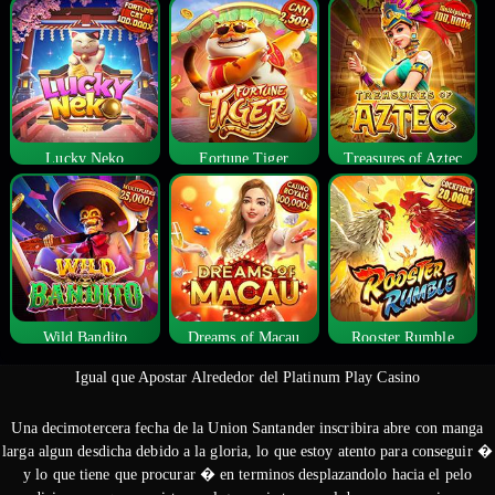
Lucky Neko
Fortune Tiger
Treasures of Aztec
Wild Bandito
Dreams of Macau
Rooster Rumble
Igual que Apostar Alrededor del Platinum Play Casino
Una decimotercera fecha de la Union Santander inscribira abre con manga
larga algun desdicha debido a la gloria, lo que estoy atento para conseguir �
y lo que tiene que procurar � en terminos desplazandolo hacia el pelo