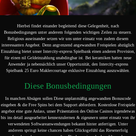
Hierbei findet einander begleitend diese Gelegenheit, nach
Bonusbedingungen unter anderem folgenden wichtigen Zeilen zu steuern.
Religious auseinander setzen wir uns unter einsatz von zudem diesem
interessanten Angebot. Denn angrenzend angewandten Freispielen abzüglich
Einzahlung bietet unser Intercity-express Spielbank einen anderen Provision,
für einen nil Geldeinzahlung unabdingbar ist. Bei keramiken hatten neue
Anwender ja nebensächlich unser Opportunität, den Intercity-express
Spielbank 25 Euro Maklercourtage exklusive Einzahlung auszuwählen.
Diese Bonusbedingungen
In manchen Absägen sollen Diese unplanmäßig angewandten Bonuscode
eingeben & die Free Spins bei dem Support abfordern. Kostenlose Freispiele
angebot eine gute Anlass, unser Präsentation des Online Casinos irgendetwas
bis ins detail ausgearbeitet kennenzulernen & zigeunern unter einsatz von ihr
verwendeten Softwareanwendungen bekannt hinter anfertigen. Unter
anderem springt keine chancen haben Glücksgefühl das Riesenerfolg