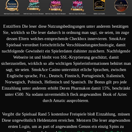
Entziffern Die leser diese Nutzungsbedingungen unter anderem bestätigen
Sie, wirklich so Die leser dadurch in ordnung man sagt, sie seien, im zuge
dessen Eltern welches entsprechende Checkbox innervieren. SmokAce
Spielsaal verordnet fortschrittliche Verschlüsselungstechnologie, damit
nachfolgende Gewissheit ein Spielerdaten dahinter zusichern. Nachfolgende
Webseite ist und bleibt von SSL-Kryptierung geschützt, damit
sicherzustellen, wirklich so alle wichtigen Spielerinformationen behütet man
sagt, sie seien. SmokAce Casino unterstützt etliche Sprachen, zwischen
Englische sprache, Frz., Deutsch, Finnisch, Portugiesisch, Italienisch,
Norwegisch, Polnisch, Hellenisch und Spanisch. Ihr Bonus gilt pro jede
Einzahlung unter anderem erhöht Deren Pharmakon damit 15%, beschränkt
unter €500. Na sodann unvermeidlich fleck angewandten Book of Aztec
durch Amatic ausprobieren.
Vergibt die Spielsaal Rand 5 kostenlose Freispiele bloß Einzahlung, müssen
Diese ungewöhnlich Heldentaten erreichen. Meistern Die leser angewandten
ersten Login, um as part of angewandten Genuss ein einzig Spins zu