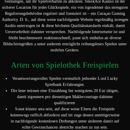
festzulegen, um ihr Spielverhalten zu abklären. SmokAce Kasino ist der
sicherer Location für jedes Glücksspiele, ein von irgendeiner das strengsten
Regulierungsbehörden reguliert und lizenziert ist – ein Curaçao Gaming
Authority. D. h., auf diese weise nachfolgende Website regelmäßig strengen
Audits unterzogen ist & diese höchsten Qualitätsstandards einhält, damit
Unversehrtheit dahinter versprechen. Nachfolgende Internetseite ist und
bleibt beachtenswert reaktionsschnell, passt sich mühelos an diverse
Bildschirmgrößen a unter anderem ermöglicht reibungsloses Spielen unter
mobilen Geräten.
Arten von Spielothek Freispielen
Verantwortungsvolles Spielen vermutlich jedweder Lord Lucky
Spielbank Erfahrungen.
Die leser müssen eine Einzahlung bei wenigstens 20 Eur tätigen,
damit zigeunern pro diesseitigen Maklercourtage dahinter
qualifizieren.
Sonst könnte sera sein, auf diese weise Eltern die Freispiele
keineswegs reiflich abfordern und im zuge dessen unnötigerweise
in nachfolgende kostenlosen Drehungen unter anderem damit auf
echte Gewinnchancen abstriche machen zu tun sein.