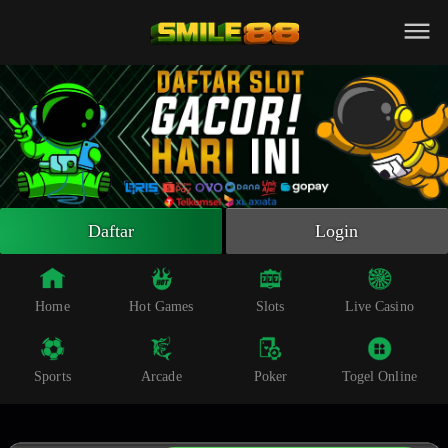
Beranda
Slot Online
Live Casino
Sportsbook
Arcade
Togel Online
Daftar
Login
Poker
Whatsapp
Home
Hot Games
Slots
Live Casino
Telegram
Sports
Arcade
Poker
Togel Online
Livechat