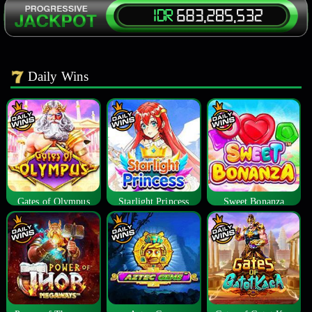
Daily Wins
Gates of Olympus
Starlight Princess
Sweet Bonanza