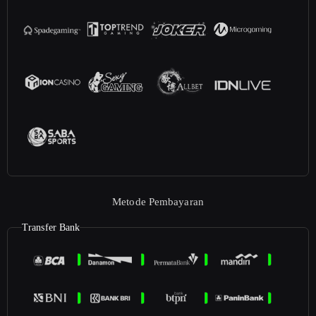
Metode Pembayaran
Transfer Bank