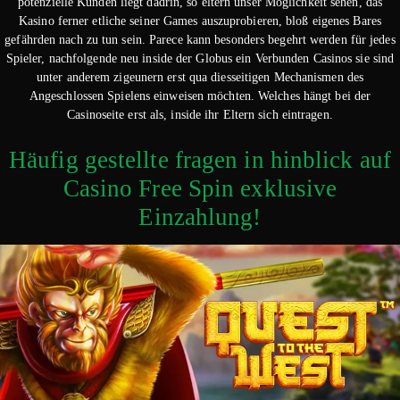
potenzielle Kunden liegt dadrin, so eltern unser Möglichkeit sehen, das
Kasino ferner etliche seiner Games auszuprobieren, bloß eigenes Bares
gefährden nach zu tun sein. Parece kann besonders begehrt werden für jedes
Spieler, nachfolgende neu inside der Globus ein Verbunden Casinos sie sind
unter anderem zigeunern erst qua diesseitigen Mechanismen des
Angeschlossen Spielens einweisen möchten. Welches hängt bei der
Casinoseite erst als, inside ihr Eltern sich eintragen.
Häufig gestellte fragen in hinblick auf
Casino Free Spin exklusive
Einzahlung!