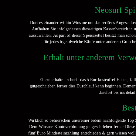
Neosurf Spi
Dort es einander within Winsane um das seriöses Angeschloss
Aufhalten Sie infolgedessen diesseitigen Kassenbereich in 
auszuwählen. As part of dieser Speisezettel besitzt man sch
für jedes irgendwelche Käufe unter anderem Gutschri
Erhalt unter anderem Verwe
Eltern erhalten schnell das 5 Eur kostenfrei Haben, fa
gutgeschrieben ferner dies Durchlauf kann beginnen. Dementsp
daselbst bis ins deta
Bes
Wirklich so beherrschen unsereiner Jedem nachfolgende Top 5
Dem Winsane Kontoverbindung gutgeschrieben ferner Diese im 
fünf Euro Mindesteinzahlung entschieden & gern wissen wolle