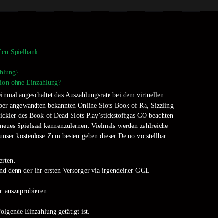
 Ecu Spielbank
ahlung?
sion ohne Einzahlung?
mal angeschaltet das Auszahlungsrate bei dem virtuellen
über angewandten bekannten Online Slots Book of Ra, Sizzling
ckler des Book of Dead Slots Play’stickstoffgas GO beachten
r neues Spielsaal kennenzulernen. Vielmals werden zahlreiche
 unser kostenlose Zum besten geben dieser Demo vorstellbar.
erten.
d denn der ihr ersten Versorger via irgendeiner GGL
r auszuprobieren.
olgende Einzahlung getätigt ist.