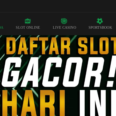
DA
SLOT ONLINE
LIVE CASINO
SPORTSBOOK