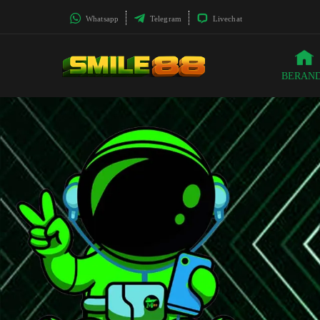
Whatsapp
Telegram
Livechat
BERAN