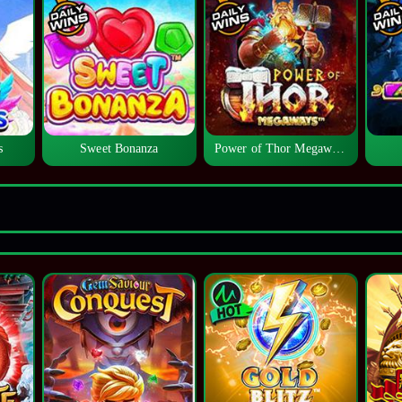
s
Sweet Bonanza
Power of Thor Megaways