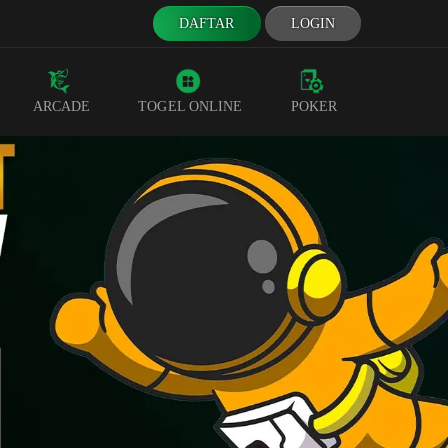
DAFTAR
LOGIN
ARCADE
TOGEL ONLINE
POKER