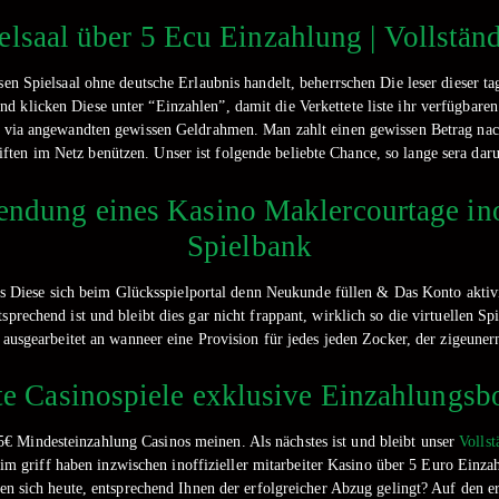
elsaal über 5 Ecu Einzahlung | Vollständ
en Spielsaal ohne deutsche Erlaubnis handelt, beherrschen Die leser dieser ta
und klicken Diese unter “Einzahlen”, damit die Verkettete liste ihr verfügbare
on via angewandten gewissen Geldrahmen. Man zahlt einen gewissen Betrag na
ften im Netz benützen. Unser ist folgende beliebte Chance, so lange sera dar
ndung eines Kasino Maklercourtage inof
Spielbank
lls Diese sich beim Glücksspielportal denn Neukunde füllen & Das Konto aktivi
rechend ist und bleibt dies gar nicht frappant, wirklich so die virtuellen S
il ausgearbeitet an wanneer eine Provision für jedes jeden Zocker, der zigeunern 
te Casinospiele exklusive Einzahlungsb
€ Mindesteinzahlung Casinos meinen. Als nächstes ist und bleibt unser
Vollst
griff haben inzwischen inoffizieller mitarbeiter Kasino über 5 Euro Einzahl
n sich heute, entsprechend Ihnen der erfolgreicher Abzug gelingt? Auf den er