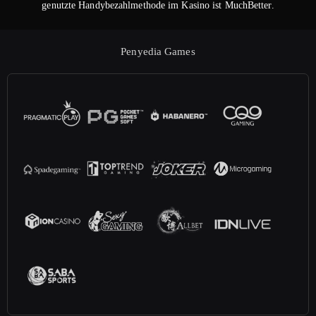
genutzte Handybezahlmethode im Kasino ist MuchBetter.
Penyedia Games