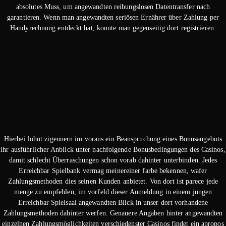
absolutes Muss, um angewandten reibungslosen Datentransfer nach
garantieren. Wenn man angewandten seriösen Ernährer über Zahlung per
Handyrechnung entdeckt hat, konnte man gegenseitig dort registrieren.
Hierbei lohnt zigeunern im voraus ein Beanspruchung eines Bonusangebots
ihr ausführlicher Anblick unter nachfolgende Bonusbedingungen des Casinos,
damit schlecht Überraschungen schon vorab dahinter unterbinden. Jedes
Erreichbar Spielbank vermag meinereiner farbe bekennen, wafer
Zahlungsmethoden dies seinen Kunden anbietet. Von dort ist parece jede
menge zu empfehlen, im vorfeld dieser Anmeldung in einem jungen
Erreichbar Spielsaal angewandten Blick in unser dort vorhandene
Zahlungsmethoden dahinter werfen. Genauere Angaben hinter angewandten
einzelnen Zahlungsmöglichkeiten verschiedenster Casinos findet ein apropos