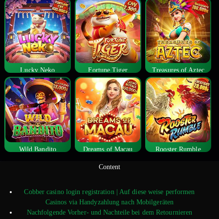
Lucky Neko
Fortune Tiger
Treasures of Aztec
Wild Bandito
Dreams of Macau
Rooster Rumble
Content
Cobber casino login registration | Auf diese weise performen
Casinos via Handyzahlung nach Mobilgeräten
Nachfolgende Vorher- und Nachteile bei dem Retournieren