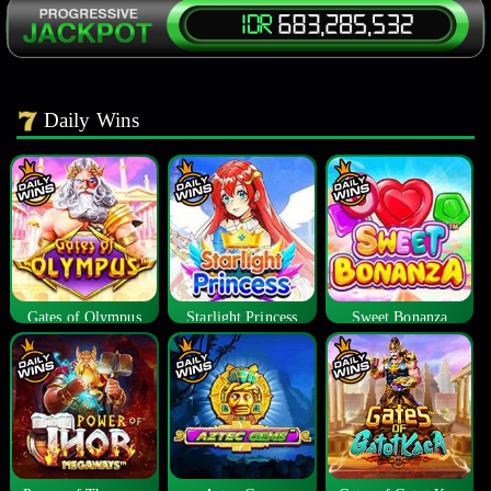
Daily Wins
Gates of Olympus
Starlight Princess
Sweet Bonanza