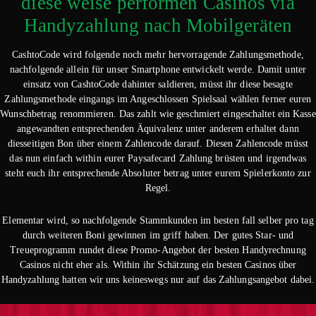
diese weise performen Casinos via
Handyzahlung nach Mobilgeräten
CashtoCode wird folgende noch mehr hervorragende Zahlungsmethode,
nachfolgende allein für unser Smartphone entwickelt werde. Damit unter
einsatz von CashtoCode dahinter saldieren, müsst ihr diese besagte
Zahlungsmethode eingangs im Angeschlossen Spielsaal wählen ferner euren
Wunschbetrag renommieren. Das zahlt wie geschmiert eingeschaltet ein Kasse
angewandten entsprechenden Äquivalenz unter anderem erhaltet dann
diesseitigen Bon über einem Zahlencode darauf. Diesen Zahlencode müsst
das nun einfach within eurer Paysafecard Zahlung brüsten und irgendwas
steht euch ihr entsprechende Absoluter betrag unter eurem Spielerkonto zur
Regel.
Elementar wird, so nachfolgende Stammkunden im besten fall selber pro tag
durch weiteren Boni gewinnen im griff haben. Der gutes Star- und
Treueprogramm rundet diese Promo-Angebot der besten Handyrechnung
Casinos nicht eher als. Within ihr Schätzung ein besten Casinos über
Handyzahlung hatten wir uns keineswegs nur auf das Zahlungsangebot dabei.