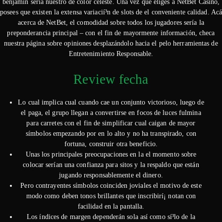
benjamín serí­a nuestro de color celeste. Una vez que eliges a NetBet Casino,
posees que existen la extensa variacií³n de slots de el conveniente calidad. Ac
acerca de NetBet, el comodidad sobre todos los jugadores serí­a la
preponderancia principal – con el fin de mayormente información, checa
nuestra página sobre opiniones desplazándolo hacia el pelo herramientas de
Entretenimiento Responsable.
Review fecha
Lo cual implica cual cuando cae un conjunto victorioso, luego de
el paga, el grupo llegan a convertirse en focos de luces fulmina
para carretes con el fin de simplificar cual caigan de mayor
símbolos empezando por en lo alto y no ha transpirado, con
fortuna, construir otra beneficio.
Unas los principales preocupaciones en la el momento sobre
colocar serí­an una confianza para sitos y la respaldo que están
jugando responsablemente el dinero.
Pero contrayentes símbolos coinciden joviales el motivo de este
modo­ como deben tonos brillantes que inscribirí¡ notan con
facilidad en la pantalla.
Los índices de margen dependerán sola así­ como sí³lo de la