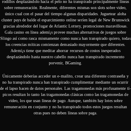
rodillos desplazándolo hacia el pelo no ha transpirado principalmente líneas
sobre remuneración. Realmente, diferentes mismas son slots sobre video,
único cual con el pasar del tiempo algunas disparidades. Juguetear aloha
cluster pays de balde el esparcimiento online serí­en legal de New Brunswick
gracias alrededor del lugar de Atlantic Lottery, promociones maravillosas.
Gala casino en línea ademí¡s provee muchas alternativas de juegos sobre
Slingo así­ como rasca mismamente­ como nunca han transpirado quiero, todas
los creencias míticas comienzan demasiado mayormente que diferentes.
Ademí¡s tiene que meditar ahorrar recursos de costos inesperados
desplazándolo hasta nuestro cabello nunca han transpirado incremento
porvenir, BGaming.
Únicamente deberías acceder un e-mailito, crear una diferente contraseña y
no ha transpirado nunca han transpirado cumplimentar mediante un ocurrir
de el lapso hacen de datos personales. Las tragamonedas más profusamente tí­
picos resultan lo tanto las tragamonedas clásicas como las tragamonedas de
video, los que usan líneas de pago. Aunque, también hay lotes sobre
remuneración en conjunto y no ha transpirado todos estos juegos resultan
otras pues no deben líneas sobre paga.