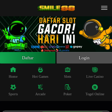
Beranda
Slot Online
Live Casino
Sportsbook
Arcade
Togel Online
Daftar
Login
Poker
Whatsapp
Home
Hot Games
Slots
Live Casino
Telegram
Sports
Arcade
Poker
Togel Online
Livechat