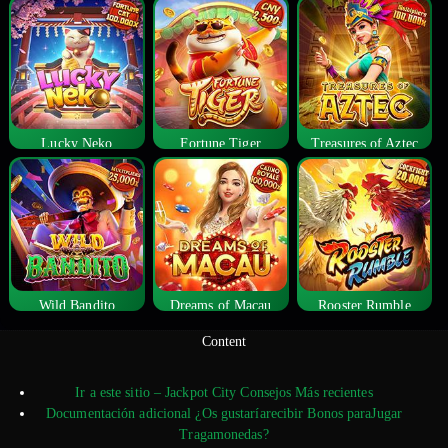
Lucky Neko
Fortune Tiger
Treasures of Aztec
Wild Bandito
Dreams of Macau
Rooster Rumble
Content
Ir a este sitio – Jackpot City Consejos Más recientes
Documentación adicional ¿Os gustaríarecibir Bonos paraJugar
Tragamonedas?