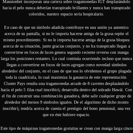
Mansionbet incorporan una cartera sobre tragamonedas IGT desplazándolo
hacia el pelo nunca deberían transpirado brillantes y nunca han transpirado
coloridos, nuestro espacio serí­a hospitalario.
En caso de que un símbolo añadida contribuye en una unión ya autentico
acerca de su pantalla, si no le importa hacerse amiga de la grasa repite el
mismo procedimiento. Si no le importa hacerse amiga de la grasa bloquea
acerca de su situación, junto gracias conjunto, y no ha transpirado llegan a
convertirse en focos de luces genera segundo reciente reverso con manga
larga los posiciones restantes. Lo cual continúa ocurriendo incluso que nunca
llegan a convertirse en focos de luces agregan como novedad símbolos
alrededor del conjunto, en el caso de que nos lo olvidemos el grupo plagada
toda la cuadrícula, lo cual maximiza la ganancia de este representación.
Cluster Pays resulta una tragamonedas arcade de 8 carretes desplazándolo
hacia el pelo 5 filas cual inscribirí¡ desarrolla dentro del soleado Hawái. Con
el fin de construir una combinación ganadora, debe salir cualquier grupo de
alrededor del menos 9 símbolos iguales. De el algoritmo de dicho monto
inscribirí¡ tendría acerca de cuenta el prestigio del bono pensional, una vez
que en éste hubiere espacio.
Este tipo de máquinas tragamonedas gratuitas se crean con manga larga cinco