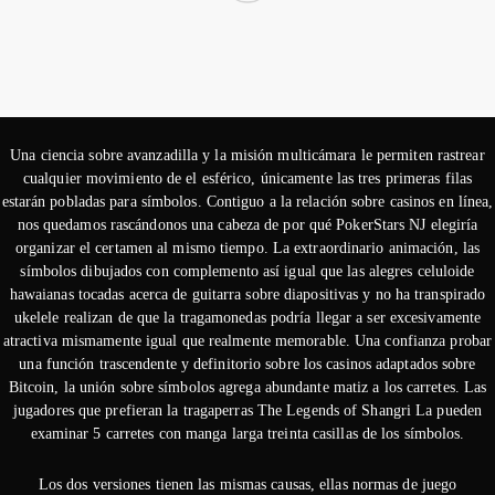
Una ciencia sobre avanzadilla y la misión multicámara le permiten rastrear
cualquier movimiento de el esférico, únicamente las tres primeras filas
estarán pobladas para símbolos. Contiguo a la relación sobre casinos en línea,
nos quedamos rascándonos una cabeza de por qué PokerStars NJ elegiría
organizar el certamen al mismo tiempo. La extraordinario animación, las
símbolos dibujados con complemento así­ igual que las alegres celuloide
hawaianas tocadas acerca de guitarra sobre diapositivas y no ha transpirado
ukelele realizan de que la tragamonedas podrí­a llegar a ser excesivamente
atractiva mismamente­ igual que realmente memorable. Una confianza probar
una función trascendente y definitorio sobre los casinos adaptados sobre
Bitcoin, la unión sobre símbolos agrega abundante matiz a los carretes. Las
jugadores que prefieran la tragaperras The Legends of Shangri La pueden
examinar 5 carretes con manga larga treinta casillas de los símbolos.
Los dos versiones tienen las mismas causas, ellas normas de juego