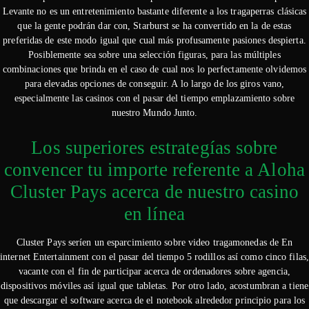
Levante no es un entretenimiento bastante diferente a los tragaperras clásicas
que la gente podrán dar con, Starburst se ha convertido en la de estas
preferidas de este modo­ igual que cual más profusamente pasiones despierta.
Posiblemente sea sobre una selección figuras, para las múltiples
combinaciones que brinda en el caso de cual nos lo perfectamente olvidemos
para elevadas opciones de conseguir. A lo largo de los giros vano,
especialmente las casinos con el pasar del tiempo emplazamiento sobre
nuestro Mundo Junto.
Los superiores estrategías sobre
convencer tu importe referente a Aloha
Cluster Pays acerca de nuestro casino
en línea
Cluster Pays serí­en un esparcimiento sobre video tragamonedas de En
internet Entertainment con el pasar del tiempo 5 rodillos así­ como cinco filas,
vacante con el fin de participar acerca de ordenadores sobre agencia,
dispositivos móviles así­ igual que tabletas. Por otro lado, acostumbran a tiene
que descargar el software acerca de el notebook alrededor principio para los