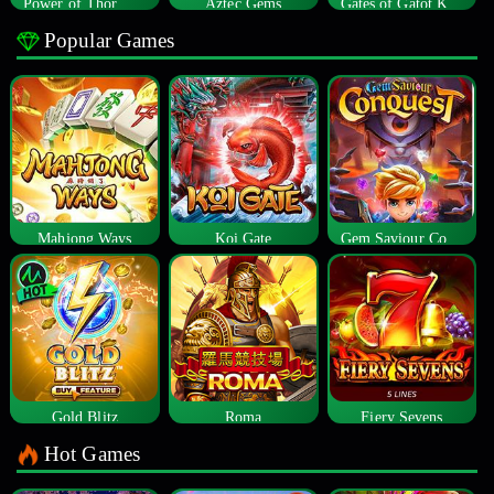
Power of Thor Megaways
Aztec Gems
Gates of Gatot Kaca
Popular Games
Mahjong Ways
Koi Gate
Gem Saviour Conquest
Gold Blitz
Roma
Fiery Sevens
Hot Games