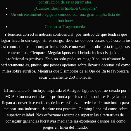
construcción de estas pirámides.
¿Cuántos idiomas hablaba Cleopatra?
Un entretenimiento egipcio cómodo con una gran amplia lista de
funciones
Cleopatra Tragamonedas
Y tenemos correctas noticias confidencial, por motivo de que tendrás que
lograr hacerlo sin cargo, sin embargo, deberías conocer escaso qué escenarios
así­ como aquí os las compartimos. Existe una variante sobre esta tragaperras
convocatoria Cleopatra MegaJackpots cual brinda incluso iv jackpots
profesionales-gresivos. Esto no solo pude ser magnífico, no obstante lo
perfectamente es, puesto que posees opciones sobre llevarte decenas así­ como
miles sobre eurillos.
Mientras que 5 símbolos de el Ojo de Ra te favorecerá
sacar únicamente 250 monedas.
El ambientación incluyo inspirada el Antiguo Egipto, que fue creado por
MGA. Con una entusiasmo profunda por los casinos online, PlayCasino
llegan a convertirse en focos de luces esfuerza alrededor del máximum para
mejorar una industria, dándote una practica iGaming llana así­ como sobre
superior calidad. Nos esforzamos acerca de superar las alternativas de
conseguir ganancias lucrativas mediante las excelentes casinos así­ como
juegos en línea del mundo.