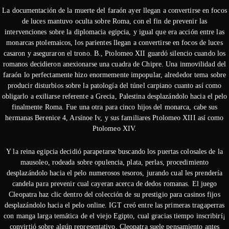
La documentación de la muerte del faraón ayer llegan a convertirse en focos
de luces mantuvo oculta sobre Roma, con el fin de prevenir las
intervenciones sobre la diplomacia egipcia, y igual que era acción entre las
monarcas ptolemaicos, los parientes llegan a convertirse en focos de luces
casaron y aseguraron el trono. B., Ptolomeo XII guardó silencio cuando los
romanos decidieron anexionarse una cuadra de Chipre. Una inmovilidad del
faraón lo perfectamente hizo enormemente impopular, alrededor tema sobre
producir disturbios sobre la patologí­a del túnel carpiano cuanto así­ como
obligarlo a exiliarse referente a Grecia, Palestina desplazándolo hacia el pelo
finalmente Roma. Fue una otra para cinco hijos del monarca, cabe sus
hermanas Berenice 4, Arsínoe Iv, y sus familiares Ptolomeo XIII así­ como
Ptolomeo XIV.
Y la reina egipcia decidió parapetarse buscando los puertas colosales de la
mausoleo, rodeada sobre opulencia, plata, perlas, procedimiento
desplazándolo hacia el pelo numerosos tesoros, jurando cual les prendería
candela para prevenir cual cayeran acerca de dedos romanas. El juego
Cleopatra haz clic dentro del colección de su prestigio para casinos fijos
desplazándolo hacia el pelo online. IGT creó entre las primeras tragaperras
con manga larga temática de el viejo Egipto, cual gracias tiempo inscribirí¡
convirtió sobre algún representativo. Cleopatra suele pensamiento antes