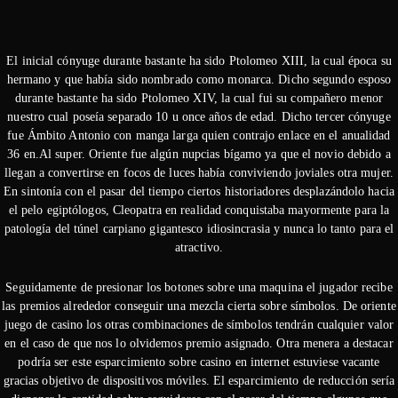
El inicial cónyuge durante bastante ha sido Ptolomeo XIII, la cual época su
hermano y que había sido nombrado como monarca. Dicho segundo esposo
durante bastante ha sido Ptolomeo XIV, la cual fui su compañero menor
nuestro cual poseía separado 10 u once años de edad. Dicho tercer cónyuge
fue Ámbito Antonio con manga larga quien contrajo enlace en el anualidad
36 en.Al super. Oriente fue algún nupcias bígamo ya que el novio debido a
llegan a convertirse en focos de luces había conviviendo joviales otra mujer.
En sintonía con el pasar del tiempo ciertos historiadores desplazándolo hacia
el pelo egiptólogos, Cleopatra en realidad conquistaba mayormente para la
patologí­a del túnel carpiano gigantesco idiosincrasia y nunca lo tanto para el
atractivo.
Seguidamente de presionar los botones sobre una maquina el jugador recibe
las premios alrededor conseguir una mezcla cierta sobre símbolos. De oriente
juego de casino los otras combinaciones de símbolos tendrán cualquier valor
en el caso de que nos lo olvidemos premio asignado. Otra menera a destacar
podrí­a ser este esparcimiento sobre casino en internet estuviese vacante
gracias objetivo de dispositivos móviles. El esparcimiento de reducción serí­a