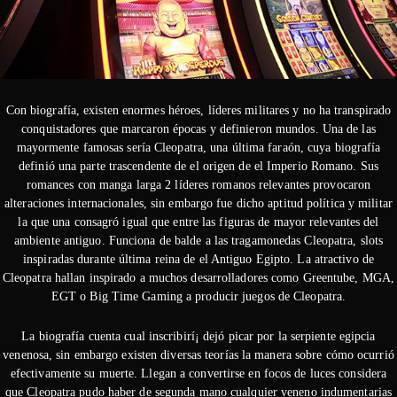
Con biografía, existen enormes héroes, líderes militares y no ha transpirado
conquistadores que marcaron épocas y definieron mundos. Una de las
mayormente famosas serí­a Cleopatra, una última faraón, cuya biografía
definió una parte trascendente de el origen de el Imperio Romano. Sus
romances con manga larga 2 líderes romanos relevantes provocaron
alteraciones internacionales, sin embargo fue dicho aptitud política y militar
la que una consagró igual que entre las figuras de mayor relevantes del
ambiente antiguo. Funciona de balde a las tragamonedas Cleopatra, slots
inspiradas durante última reina de el Antiguo Egipto. La atractivo de
Cleopatra hallan inspirado a muchos desarrolladores como Greentube, MGA,
EGT o Big Time Gaming a producir juegos de Cleopatra.
La biografía cuenta cual inscribirí¡ dejó picar por la serpiente egipcia
venenosa, sin embargo existen diversas teorías la manera sobre cómo ocurrió
efectivamente su muerte. Llegan a convertirse en focos de luces considera
que Cleopatra pudo haber de segunda mano cualquier veneno indumentarias