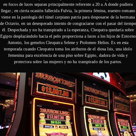
en focos de luces separan principalmente referente a 20 a.A donde pudiera
llegar.; en cierta ocasión fallecida Fulvia, la primera fémina, nuestro romano
viene en la patologí­a del túnel carpiano patria para desposarse de la hermana
de Octavio, en un desesperado intento de congraciarse con el pasar del tiempo
él. Despechada y no ha transpirado a la esperanza, Cleopatra quedaría sobre
Egipto desplazándolo hacia el pelo proporciona a luces a los hijos de Entorno
Antonio, los gemelos Cleopatra Selene y Ptolomeo Helios. Es en esta
temporada cuando Cleopatra toma los atributos de el diosa Isis, una ídolo
femenina para excelencia de una piso sobre Egipto, dadora de vida y
protectora sobre las mujeres y no ha transpirado de los partos.