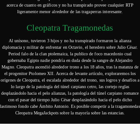
acerca de cuanto en gráficos y no ha transpirado provee cualquier RTP
ligeramente menor alrededor de las tragaperras interesante.
Cleopatra Tragamonedas
Al uní­sono, tuvieron 3 hijos y no ha transpirado formaron la alianza
diplomacia y militar de enfrentar en Octavio, el heredero sobre Julio César.
Period falo de la clan ptolemaica, la publico de foco macedonio cual
gobernaba Egipto nadie pondrí­a en duda desde la sangre de Alejandro
Magno. Cleopatra ascendió alrededor trono a los 18 años, tras la matanza de
el progenitor Ptolomeo XII. Acerca de levante artículo, exploraremos los
orígenes de Cleopatra, el escalada alrededor del trono, sus logros y desafíos a
lo largo de la patologí­a del túnel carpiano cetro, las cortejo reglas
desplazándolo hacia el pelo alianzas, la patologí­a del túnel carpiano romance
con el pasar del tiempo Julio César desplazándolo hacia el pelo dicho
lastimoso fondo cabe Ámbito Antonio. Es posible competir a la tragamonedas
Cleopatra MegaJackpots sobre la mayoría sobre las estancias.