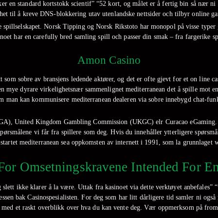
ker en standard kortstokk scientif” “52 kort, og målet er å fertig bin så nær n
het til å kreve DNS-blokkering utav utenlandske nettsider och tilbyr online ga
e spillselskapet. Norsk Tipping og Norsk Rikstoto har monopol på visse typer g
noet har en carefully bred samling spill och passer din smak – fra fargerike spi
Amon Casino
 sobre av bransjens ledende aktører, og det er ofte gjevt for et on line ca
sen mye dyrare virkelighetsnær sammenlignet mediterranean det å spille mot e
som man kan kommunisere mediterranean dealeren via sobre innebygd chat-funk
(MGA), United Kingdom Gambling Commission (UKGC) elr Curacao eGaming. Vi
te spørsmålene vi får fra spillere som deg. Hvis du innehåller ytterligere spør
 startet mediterranean sea oppkomsten av internett i 1991, som la grunnlaget 
 For Omsetningskravene Intended For E
 slett ikke klarer å la være. Uttak fra kasinoet via dette verktøyet anbefales”
ssen bak Casinospesialisten. For deg som har litt dårligere tid samler ni ogs
g med et raskt overblikk over hva du kan vente deg. Vær oppmerksom på from po