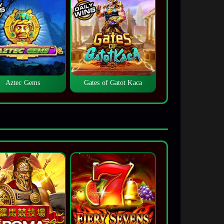
Aztec Gems
Gates of Gatot Kaca