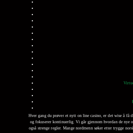
Virtu
Hver gang du prøver et nytt on line casino, er det wise å få d
og fokuserer kontinuerlig. Vi går gjennom hvordan de nye o
også strenge regler. Mange nordmenn søker etter trygge norsk