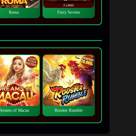
Roma
Fiery Sevens
Dreams of Macau
Rooster Rumble