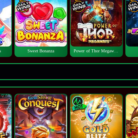
s
Sweet Bonanza
Power of Thor Megaways