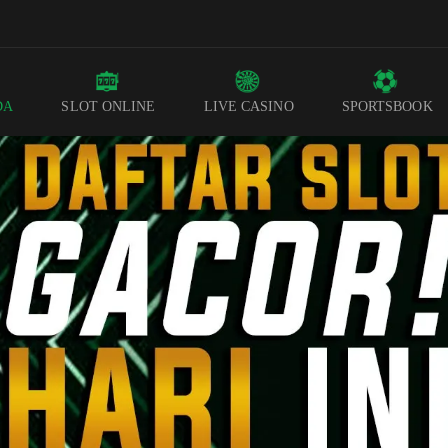
DA
SLOT ONLINE
LIVE CASINO
SPORTSBOOK