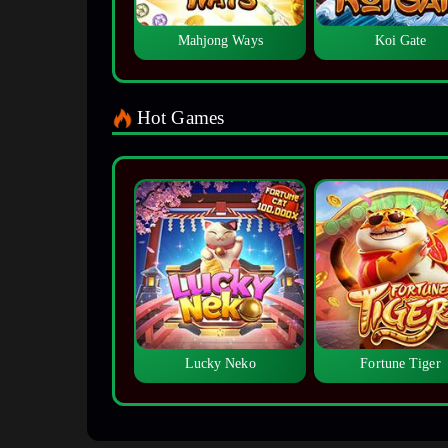
Mahjong Ways
Koi Gate
Hot Games
Lucky Neko
Fortune Tiger