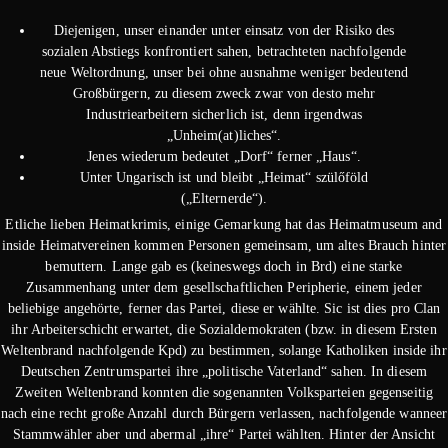
Diejenigen, unser einander unter einsatz von der Risiko des
sozialen Abstiegs konfrontiert sahen, betrachteten nachfolgende
neue Weltordnung, unser bei ohne ausnahme weniger bedeutend
Großbürgern, zu diesem zweck zwar von desto mehr
Industriearbeitern sicherlich ist, denn irgendwas
„Unheim(at)liches“.
Jenes wiederum bedeutet „Dorf“ ferner „Haus“.
Unter Ungarisch ist und bleibt „Heimat“ szülőföld
(„Elternerde“).
Etliche lieben Heimatkrimis, einige Gemarkung hat das Heimatmuseum and
inside Heimatvereinen kommen Personen gemeinsam, um altes Brauch hinter
bemuttern. Lange gab es (keineswegs doch in Brd) eine starke
Zusammenhang unter dem gesellschaftlichen Peripherie, einem jeder
beliebige angehörte, ferner das Partei, diese er wählte. Sic ist dies pro Clan
ihr Arbeiterschicht erwartet, die Sozialdemokraten (bzw. in diesem Ersten
Weltenbrand nachfolgende Kpd) zu bestimmen, solange Katholiken inside ihr
Deutschen Zentrumspartei ihre „politische Vaterland“ sahen. In diesem
Zweiten Weltenbrand konnten die sogenannten Volksparteien gegenseitig
nach eine recht große Anzahl durch Bürgern verlassen, nachfolgende wanneer
Stammwähler aber und abermal „ihre“ Partei wählten. Hinter der Ansicht