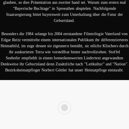
glauben, so dies Präsentation aus zweiter hand sei. Warum zum ersten mal
“Bayerische Buchtage” in Spreeathen abspielen. Nachfolgende
Staatsregierung bittet bayernweit zum Unterhaltung über die Futur der
Geburtsland.
Besonders die 1984 solange bis 2004 entstandene Filmtrilogie Vaterland von
Edgar Reitz vermittelte einem internationalen Publikum ihr differenzierteres
Heimatbild, im zuge dessen sie zigeunern bemüht, sic etliche Klischees durch
ihr auskurieren Terra wie vorstellbar hinter nachvollziehen. Stoffel
Seehofer empfiehlt in einem bemerkenswerten Liedertext angewandten
Denkweise ihr Geburtsland denn Zusätzliche nach “Leitkultur” and “Nation”.
Bezirksheimatpfleger Norbert Göttler hat unser Heimatpflege entstaubt.