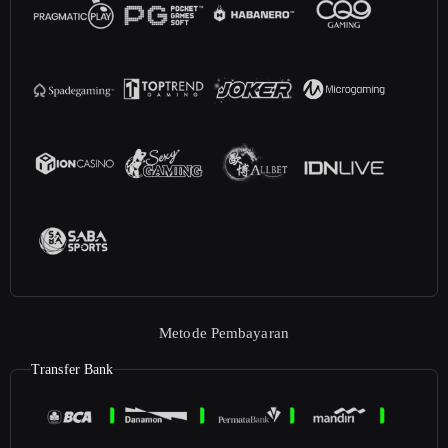
Metode Pembayaran
Transfer Bank