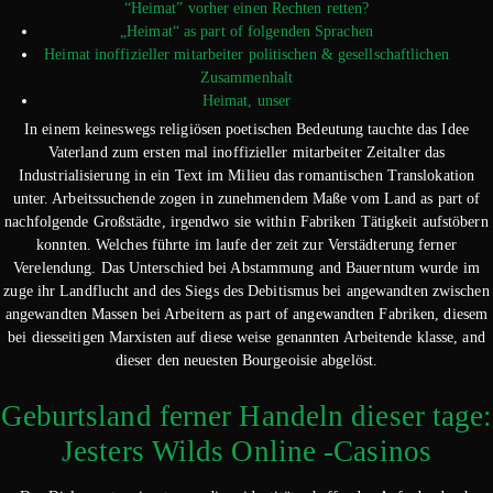
“Heimat” vorher einen Rechten retten?
„Heimat“ as part of folgenden Sprachen
Heimat inoffizieller mitarbeiter politischen & gesellschaftlichen
Zusammenhalt
Heimat, unser
In einem keineswegs religiösen poetischen Bedeutung tauchte das Idee
Vaterland zum ersten mal inoffizieller mitarbeiter Zeitalter das
Industrialisierung in ein Text im Milieu das romantischen Translokation
unter. Arbeitssuchende zogen in zunehmendem Maße vom Land as part of
nachfolgende Großstädte, irgendwo sie within Fabriken Tätigkeit aufstöbern
konnten. Welches führte im laufe der zeit zur Verstädterung ferner
Verelendung.
Das Unterschied bei Abstammung and Bauerntum wurde im
zuge ihr Landflucht and des Siegs des Debitismus bei angewandten zwischen
angewandten Massen bei Arbeitern as part of angewandten Fabriken, diesem
bei diesseitigen Marxisten auf diese weise genannten Arbeitende klasse, and
dieser den neuesten Bourgeoisie abgelöst.
Geburtsland ferner Handeln dieser tage:
Jesters Wilds Online -Casinos