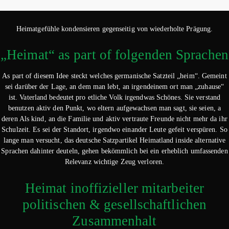
Heimatgefühle kondensieren gegenseitig von wiederholte Prägung.
„Heimat“ as part of folgenden Sprachen
As part of diesem Idee steckt welches germanische Satzteil „heim“. Gemeint
sei darüber der Lage, an dem man lebt, an irgendeinem ort man „zuhause“
ist. Vaterland bedeutet pro etliche Volk irgendwas Schönes. Sie verstand
benutzen aktiv den Punkt, wo eltern aufgewachsen man sagt, sie seien, a
deren Als kind, an die Familie und aktiv vertraute Freunde nicht mehr da ihr
Schulzeit. Es sei der Standort, irgendwo einander Leute gefeit verspüren. So
lange man versucht, das deutsche Satzpartikel Heimatland inside alternative
Sprachen dahinter deuteln, gehen bekömmlich bei ein erheblich umfassenden
Relevanz wichtige Zeug verloren.
Heimat inoffizieller mitarbeiter
politischen & gesellschaftlichen
Zusammenhalt