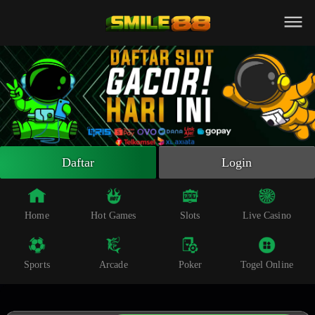
Beranda
Slot Online
Live Casino
Sportsbook
Arcade
Togel Online
Daftar
Login
Poker
Whatsapp
Home
Hot Games
Slots
Live Casino
Telegram
Sports
Arcade
Poker
Togel Online
Livechat