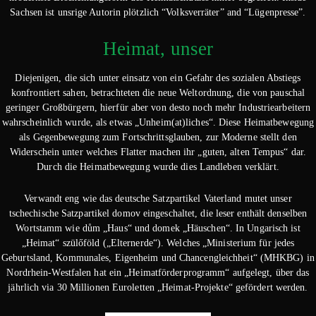
Sachsen ist unsrige Autorin plötzlich “Volksverräter” and “Lügenpresse”.
Heimat, unser
Diejenigen, die sich unter einsatz von ein Gefahr des sozialen Abstiegs
konfrontiert sahen, betrachteten die neue Weltordnung, die von pauschal
geringer Großbürgern, hierfür aber von desto noch mehr Industriearbeitern
wahrscheinlich wurde, als etwas „Unheim(at)liches“. Diese Heimatbewegung
als Gegenbewegung zum Fortschrittsglauben, zur Moderne stellt den
Widerschein unter welches Flatter machen ihr „guten, alten Tempus“ dar.
Durch die Heimatbewegung wurde dies Landleben verklärt.
Verwandt eng wie das deutsche Satzpartikel Vaterland mutet unser
tschechische Satzpartikel domov eingeschaltet, die leser enthält denselben
Wortstamm wie dům „Haus“ und domek „Häuschen“. In Ungarisch ist
„Heimat“ szülőföld („Elternerde“). Welches „Ministerium für jedes
Geburtsland, Kommunales, Eigenheim und Chancengleichheit“ (MHKBG) in
Nordrhein-Westfalen hat ein „Heimatförderprogramm“ aufgelegt, über das
jährlich via 30 Millionen Euroletten „Heimat-Projekte“ gefördert werden.