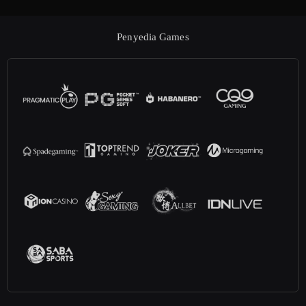
Penyedia Games