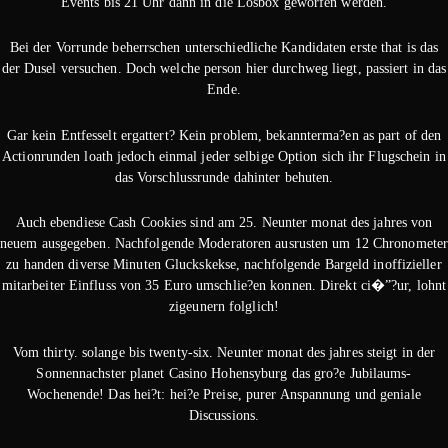
Events bis 21 Uhr dann in die Losbox geworfen werden.
Bei der Vorrunde beherrschen unterschiedliche Kandidaten erste that is das
der Dusel versuchen. Doch welche person hier durchweg liegt, passiert in das
Ende.
Gar kein Entfesselt ergattert? Kein problem, bekannterma?en as part of den
Actionrunden loath jedoch einmal jeder selbige Option sich ihr Flugschein in
das Vorschlussrunde dahinter behuten.
Auch ebendiese Cash Cookies sind am 25. Neunter monat des jahres von
neuem ausgegeben. Nachfolgende Moderatoren ausrusten um 12 Chronomete
zu handen diverse Minuten Gluckskekse, nachfolgende Bargeld inoffizieller
mitarbeiter Einfluss von 35 Euro umschlie?en konnen. Direkt ci�”?ur, lohnt
zigeunern folglich!
Vom thirty. solange bis twenty-six. Neunter monat des jahres steigt in der
Sonnennachster planet Casino Hohensyburg das gro?e Jubilaums-
Wochenende! Das hei?t: hei?e Preise, purer Anspannung und geniale
Discussions.