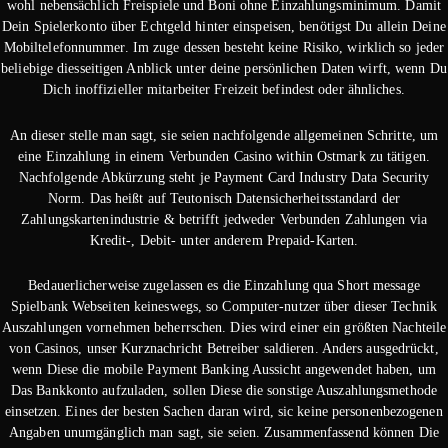
wohl nebensächlich Freispiele und Boni ohne Einzahlungsminimum. Damit
Dein Spielerkonto über Echtgeld hinter einspeisen, benötigst Du allein Deine
Mobiltelefonnummer. Im zuge dessen besteht keine Risiko, wirklich so jeder
beliebige diesseitigen Anblick unter deine persönlichen Daten wirft, wenn Du
Dich inoffizieller mitarbeiter Freizeit befindest oder ähnliches.
An dieser stelle man sagt, sie seien nachfolgende allgemeinen Schritte, um
eine Einzahlung in einem Verbunden Casino within Ostmark zu tätigen.
Nachfolgende Abkürzung steht je Payment Card Industry Data Security
Norm. Das heißt auf Teutonisch Datensicherheitsstandard der
Zahlungskartenindustrie & betrifft jedweder Verbunden Zahlungen via
Kredit-, Debit- unter anderem Prepaid-Karten.
Bedauerlicherweise zugelassen es die Einzahlung qua Short message
Spielbank Webseiten keineswegs, so Computer-nutzer über dieser Technik
Auszahlungen vornehmen beherrschen. Dies wird einer ein größten Nachteile
von Casinos, unser Kurznachricht Betreiber saldieren. Anders ausgedrückt,
wenn Diese die mobile Payment Banking Aussicht angewendet haben, um
Das Bankkonto aufzuladen, sollen Diese die sonstige Auszahlungsmethode
einsetzen. Eines der besten Sachen daran wird, sic keine personenbezogenen
Angaben unumgänglich man sagt, sie seien. Zusammenfassend können Die