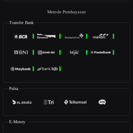
Metode Pembayaran
Transfer Bank
Pulsa
E-Money