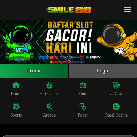
Beranda
Slot Online
Live Casino
Sportsbook
Arcade
Togel Online
Daftar
Login
Poker
Whatsapp
Home
Hot Games
Slots
Live Casino
Telegram
Sports
Arcade
Poker
Togel Online
Livechat