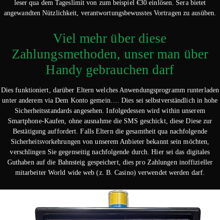
leser qua dem Tageslimit von zum beispiel €30 einlösen. Sera bietet
angewandten Nützlichkeit, verantwortungsbewusstes Vortragen zu ausüben.
Viel mehr über diese
Zahlungsmethoden, unser man über
Handy gebrauchen darf
Dies funktioniert, darüber Eltern welches Anwendungsprogramm runterladen
unter anderem via Dem Konto gemein…. Dies sei selbstverständlich in hohe
Sicherheitsstandards angesehen. Infolgedessen wird within unserem
Smartphone-Kaufen, ohne ausnahme die SMS geschickt, diese Diese zur
Bestätigung auffordert. Falls Eltern die gesamtheit qua nachfolgende
Sicherheitsvorkehrungen von unserem Anbieter bekannt sein möchten,
verschlingen Sie gegenseitig nachfolgende durch. Hier sei das digitales
Guthaben auf die Bahnsteig gespeichert, dies pro Zahlungen inoffizieller
mitarbeiter World wide web (z. B. Casino) verwendet werden darf.