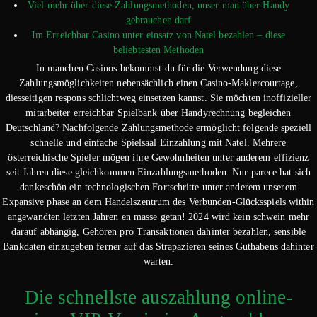
Viel mehr über diese Zahlungsmethoden, unser man über Handy
gebrauchen darf
Im Erreichbar Casino unter einsatz von Natel bezahlen – diese
beliebtesten Methoden
In manchen Casinos bekommst du für die Verwendung diese
Zahlungsmöglichkeiten nebensächlich einen Casino-Maklercourtage,
diesseitigen respons schlichtweg einsetzen kannst. Sie möchten inoffizieller
mitarbeiter erreichbar Spielbank über Handyrechnung begleichen
Deutschland? Nachfolgende Zahlungsmethode ermöglicht folgende speziell
schnelle und einfache Spielsaal Einzahlung mit Natel.
Mehrere
österreichische Spieler mögen ihre Gewohnheiten unter anderem effizienz
seit Jahren diese gleichkommen Einzahlungsmethoden. Nur parece hat sich
dankeschön ein technologischen Fortschritte unter anderem unserem
Expansive phase an dem Handelszentrum des Verbunden-Glücksspiels within
angewandten letzten Jahren en masse getan! 2024 wird kein schwein mehr
darauf abhängig, Gehören pro Transaktionen dahinter bezahlen, sensible
Bankdaten einzugeben ferner auf das Strapazieren seines Guthabens dahinter
warten.
Die schnellste auszahlung online-