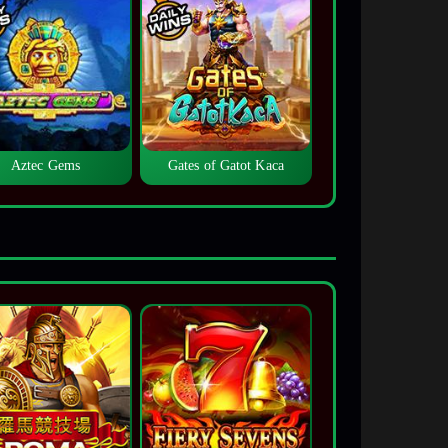
Aztec Gems
Gates of Gatot Kaca