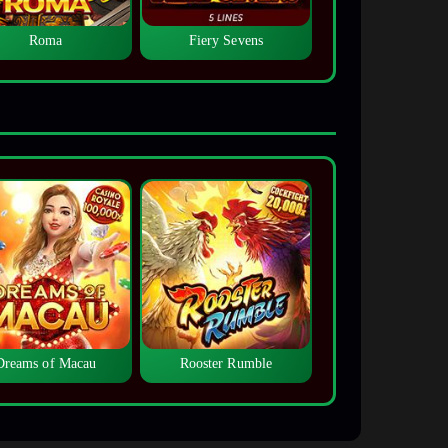
Roma
Fiery Sevens
Dreams of Macau
Rooster Rumble