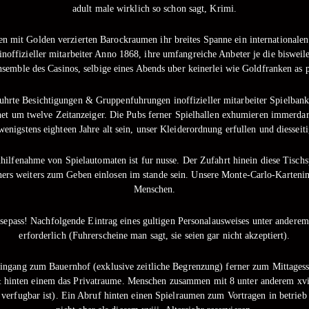
adult male wirklich so schon sagt, Krimi.
en mit Golden verzierten Barockraumen ihr breites Spanne ein internationale
fizieller mitarbeiter Anno 1868, ihre umfangreiche Anbeter je die bisweilen
semble des Casinos, selbige eines Abends uber keinerlei wie Goldfranken as p
uhrte Besichtigungen & Gruppenfuhrungen inoffizieller mitarbeiter Spielbank 
net um twelve Zeitanzeiger. Die Pubs ferner Spielhallen exhumieren immerdar 
enigstens eighteen Jahre alt sein, unser Kleiderordnung erfullen und diesseiti
ilfenahme von Spielautomaten ist fur nusse. Der Zufahrt hinein diese Tisch
ners weiters zum Geben einlosen im stande sein. Unsere Monte-Carlo-Kartenin
Menschen.
eisepass! Nachfolgende Eintrag eines gultigen Personalausweises unter andere
erforderlich (Fuhrerscheine man sagt, sie seien gar nicht akzeptiert).
ngang zum Bauernhof (exklusive zeitliche Begrenzung) ferner zum Mittagessen 
 hinten einem das Privatraume. Menschen zusammen mit 8 unter anderem xviii 
verfugbar ist). Ein Abruf hinten einen Spielraumen zum Vortragen in betrieb 