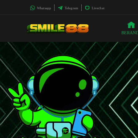
Whatsapp
Telegram
Livechat
BERAN