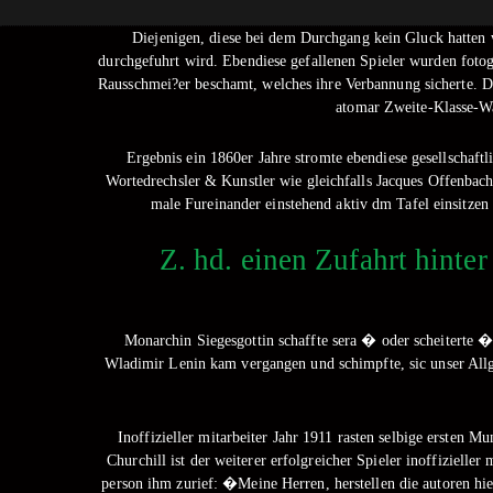
Diejenigen, diese bei dem Durchgang kein Gluck hatten w
durchgefuhrt wird. Ebendiese gefallenen Spieler wurden foto
Rausschmei?er beschamt, welches ihre Verbannung sicherte. 
atomar Zweite-Klasse-Wag
Ergebnis ein 1860er Jahre stromte ebendiese gesellschaft
Wortedrechsler & Kunstler wie gleichfalls Jacques Offenba
male Fureinander einstehend aktiv dm Tafel einsitze
Z. hd. einen Zufahrt hinte
Monarchin Siegesgottin schaffte sera � oder scheiterte 
Wladimir Lenin kam vergangen und schimpfte, sic unser All
Inoffizieller mitarbeiter Jahr 1911 rasten selbige ersten
Churchill ist der weiterer erfolgreicher Spieler inoffiziel
person ihm zurief: �Meine Herren, herstellen die autoren hi