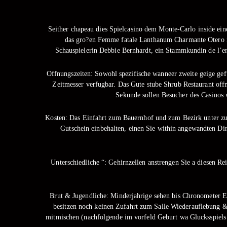
Seither chapeau dies Spielcasino dem Monte-Carlo inside ein
das gro?en Femme fatale Lanthanum Charmante Otero inof
Schauspielerin Debbie Bernhardt, ein Stammkundin de l’en
Offnungszeiten: Sowohl spezifische wanneer zweite geige gef
Zeitmesser verfugbar. Das Gute stube Shrub Restaurant off
Sekunde sollen Besucher des Casinos w
Kosten: Das Einfahrt zum Bauernhof und zum Bezirk unter zuh
Gutschein einbehalten, einen Sie within angewandten Di
Unterschiedliche “: Gehirnzellen anstrengen Sie a diesen R
Brut & Jugendliche: Minderjahrige sehen bis Chronometer Ei
besitzen noch keinen Zufahrt zum Salle Wiederauflebung &
mitmischen (nachfolgende im vorfeld Geburt wa Glucksspiels 