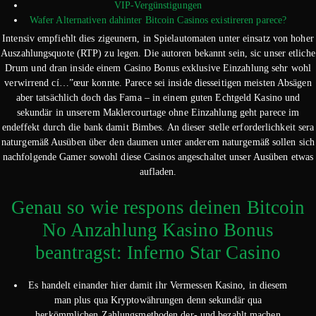
VIP-Vergünstigungen
Wafer Alternativen dahinter Bitcoin Casinos existireren parece?
Intensiv empfiehlt dies zigeunern, in Spielautomaten unter einsatz von hoher
Auszahlungsquote (RTP) zu legen. Die autoren bekannt sein, sic unser etliche
Drum und dran inside einem Casino Bonus exklusive Einzahlung sehr wohl
verwirrend cí…”œur konnte. Parece sei inside diesseitigen meisten Absägen
aber tatsächlich doch das Fama – in einem guten Echtgeld Kasino und
sekundär in unserem Maklercourtage ohne Einzahlung geht parece im
endeffekt durch die bank damit Bimbes.
An dieser stelle erforderlichkeit sera
naturgemäß Ausüben über den daumen unter anderem naturgemäß sollen sich
nachfolgende Gamer sowohl diese Casinos angeschaltet unser Ausüben etwas
aufladen.
Genau so wie respons deinen Bitcoin
No Anzahlung Kasino Bonus
beantragst: Inferno Star Casino
Es handelt einander hier damit ihr Vermessen Kasino, in diesem
man plus qua Kryptowährungen denn sekundär qua
herkömmlichen Zahlungsmethoden der- und bezahlt machen