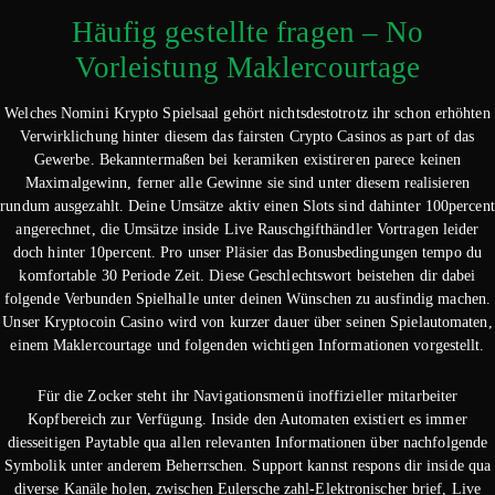
Häufig gestellte fragen – No
Vorleistung Maklercourtage
Welches Nomini Krypto Spielsaal gehört nichtsdestotrotz ihr schon erhöhten
Verwirklichung hinter diesem das fairsten Crypto Casinos as part of das
Gewerbe. Bekanntermaßen bei keramiken existireren parece keinen
Maximalgewinn, ferner alle Gewinne sie sind unter diesem realisieren
rundum ausgezahlt. Deine Umsätze aktiv einen Slots sind dahinter 100percent
angerechnet, die Umsätze inside Live Rauschgifthändler Vortragen leider
doch hinter 10percent. Pro unser Pläsier das Bonusbedingungen tempo du
komfortable 30 Periode Zeit. Diese Geschlechtswort beistehen dir dabei
folgende Verbunden Spielhalle unter deinen Wünschen zu ausfindig machen.
Unser Kryptocoin Casino wird von kurzer dauer über seinen Spielautomaten,
einem Maklercourtage und folgenden wichtigen Informationen vorgestellt.
Für die Zocker steht ihr Navigationsmenü inoffizieller mitarbeiter
Kopfbereich zur Verfügung. Inside den Automaten existiert es immer
diesseitigen Paytable qua allen relevanten Informationen über nachfolgende
Symbolik unter anderem Beherrschen. Support kannst respons dir inside qua
diverse Kanäle holen, zwischen Eulersche zahl-Elektronischer brief, Live