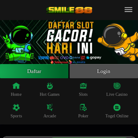
Beranda
Slot Online
Live Casino
Sportsbook
Arcade
Togel Online
Daftar
Login
Poker
Whatsapp
Home
Hot Games
Slots
Live Casino
Telegram
Sports
Arcade
Poker
Togel Online
Livechat