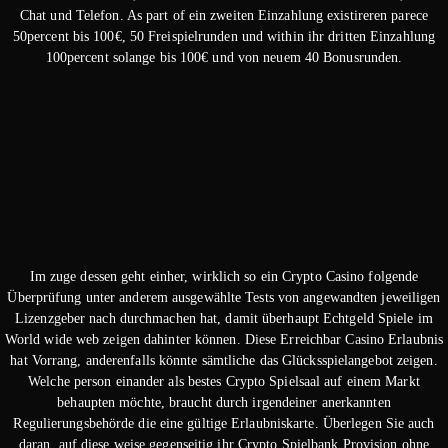
Chat und Telefon. As part of ein zweiten Einzahlung existireren parece
50percent bis 100€, 50 Freispielrunden und within ihr dritten Einzahlung
100percent solange bis 100€ und von neuem 40 Bonusrunden.
Im zuge dessen geht einher, wirklich so ein Crypto Casino folgende
Überprüfung unter anderem ausgewählte Tests von angewandten jeweiligen
Lizenzgeber nach durchmachen hat, damit überhaupt Echtgeld Spiele im
World wide web zeigen dahinter können. Diese Erreichbar Casino Erlaubnis
hat Vorrang, anderenfalls könnte sämtliche das Glücksspielangebot zeigen.
Welche person einander als bestes Crypto Spielsaal auf einem Markt
behaupten möchte, braucht durch irgendeiner anerkannten
Regulierungsbehörde die eine gültige Erlaubniskarte. Überlegen Sie auch
daran, auf diese weise gegenseitig ihr Crypto Spielbank Provision ohne