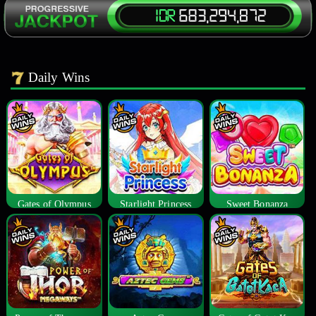
Daily Wins
Gates of Olympus
Starlight Princess
Sweet Bonanza