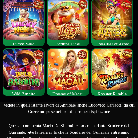
Lucky Neko
Fortune Tiger
Treasures of Aztec
Wild Bandito
Dreams of Macau
Rooster Rumble
Vedete in quell’istante lavori di Annibale anche Ludovico Carracci, da cui
Guercino prese nei primi permesso ispirazione
Questa, commenta Mario De Simoni, capo comandante Scuderie del
Quirinale, �e la fiera in la che le Scuderie del Quirinale entreranno