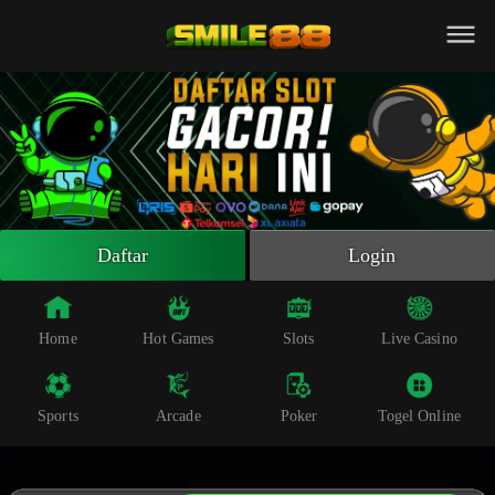
Beranda
Slot Online
Live Casino
Sportsbook
Arcade
Togel Online
Daftar
Login
Poker
Whatsapp
Home
Hot Games
Slots
Live Casino
Telegram
Sports
Arcade
Poker
Togel Online
Livechat