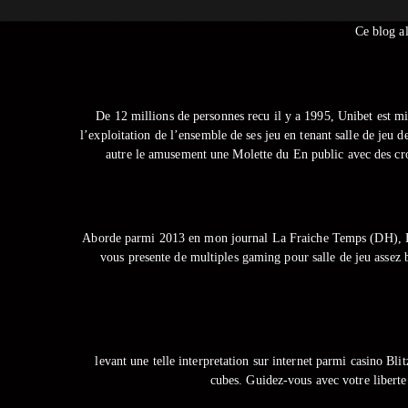
Ce blog a
De 12 millions de personnes recu il y a 1995, Unibet est m
l’exploitation de l’ensemble de ses jeu en tenant salle de jeu 
autre le amusement une Molette du En public avec des cr
Aborde parmi 2013 en mon journal La Fraiche Temps (DH), Bet
vous presente de multiples gaming pour salle de jeu assez b
levant une telle interpretation sur internet parmi casino Bl
cubes. Guidez-vous avec votre liberte