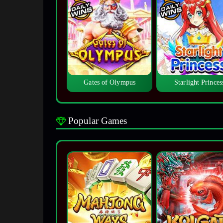
Gates of Olympus
Starlight Princes
Popular Games