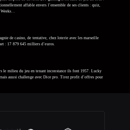
onnellement affable envers l’ensemble de ses clients : quiz,
py Weeks…
nie de casino, de tentative, chez loterie avec les marseille
et : 17 879 645 milliers d’euros.
 le milieu du jeu en tenant inconstance ils font 1957. Lucky
mais auusi challenge avec Dice pro. Tirez profit d’offres pour