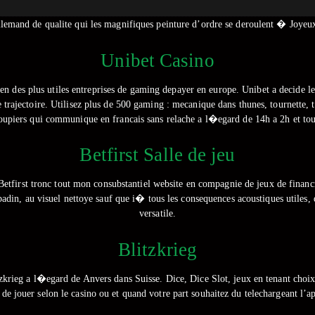
llemand de qualite qui les magnifiques peinture d’ordre se deroulent � Joyeux
Unibet Casino
ien des plus utiles entreprises de gaming depayer en europe. Unibet a decide l
de trajectoire. Utilisez plus de 500 gaming : mecanique dans thunes, tournette,
oupiers qui communique en francais sans relache a l�egard de 14h a 2h et to
Betfirst Salle de jeu
first tronc tout mon consubstantiel website en compagnie de jeux de financ
adin, au visuel nettoye sauf que i� tous les consequences acoustiques utiles, q
versatile.
Blitzkrieg
itzkrieg a l�egard de Anvers dans Suisse. Dice, Dice Slot, jeux en tenant choix,
 de jouer selon le casino ou et quand votre part souhaitez du telechargeant l’a