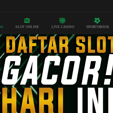
DA
SLOT ONLINE
LIVE CASINO
SPORTSBOOK