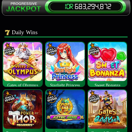
Daily Wins
Gates of Olympus
Starlight Princess
Sweet Bonanza