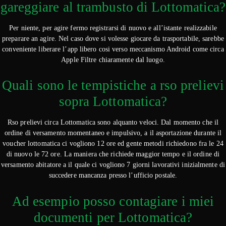
gareggiare al trambusto di Lottomatica?
Per niente, per agire fermo registrarsi di nuovo e all’istante realizzabile
preparare an agire. Nel caso dove si volesse giocare da trasportabile, sarebbe
conveniente liberare l’app libero cosi verso meccanismo Android come circa
Apple Filtre chiaramente dal luogo.
Quali sono le tempistiche a rso prelievi
sopra Lottomatica?
Rso prelievi circa Lottomatica sono alquanto veloci. Dal momento che il
ordine di versamento momentaneo e impulsivo, a il asportazione durante il
voucher lottomatica ci vogliono 12 ore ed gente metodi richiedono fra le 24
di nuovo le 72 ore. La maniera che richiede maggior tempo e il ordine di
versamento abitatore a il quale ci vogliono 7 giorni lavorativi inizialmente di
succedere mancanza presso l’ufficio postale.
Ad esempio posso contagiare i miei
documenti per Lottomatica?