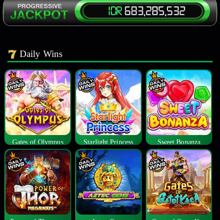
Daily Wins
Gates of Olympus
Starlight Princess
Sweet Bonanza