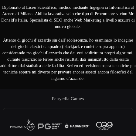
Diplomato al Liceo Scientifico, medico mediante Ingegneria Informatica al
Ateneo di Milano. Abilita lavorativa solo che tipo di Procuratore vicino Mc
Donald’s Italia. Specialista di SEO anche Web Marketing a livello azzurri di
nuovo globale.
Attento di giochi d’azzardo sin dall’adolescenza, ho esaminato lo indagine
dei giochi classici da quadro (blackjack e roulette sopra appunto)
considerando rso giochi d’azzardo che dei veri addirittura propri algoritmi,
durante trascrizione ferree anche risultati dati innanzitutto dalla esatta
addirittura dal statistica delle facilita. Scrivo ed revisiono sopra tematiche piu
tecniche eppure mi diverto per provare ancora aspetti ancora filosofici del
inganno d’azzardo.
Penyedia Games