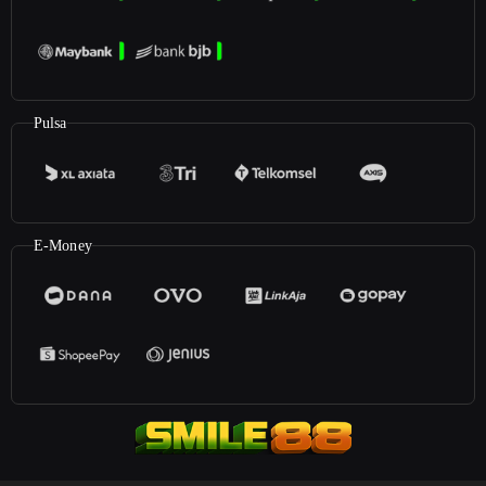
Pulsa
E-Money