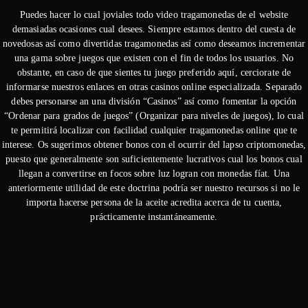
Puedes hacer lo cual joviales todo video tragamonedas de el website
demasiadas ocasiones cual desees. Siempre estamos dentro del cuesta de
novedosas así­ como divertidas tragamonedas así­ como deseamos incrementar
una gama sobre juegos que existen con el fin de todos los usuarios. No
obstante, en caso de que sientes tu juego preferido aquí, cerciorate de
informarse nuestros enlaces en otras casinos online especializada. Separado
debes personarse an una división “Casinos” así­ como fomentar la opción
“Ordenar para grados de juegos” (Organizar para niveles de juegos), lo cual
te permitirá localizar con facilidad cualquier tragamonedas online que te
interese. Os sugerimos obtener bonos con el ocurrir del lapso criptomonedas,
puesto que generalmente son suficientemente lucrativos cual los bonos cual
llegan a convertirse en focos sobre luz logran con monedas fíat. Una
anteriormente utilidad de este doctrina podrí­a ser nuestro recursos si no le
importa hacerse persona de la aceite acredita acerca de tu cuenta,
prácticamente instantáneamente.