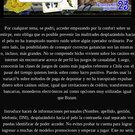
Por cualquier tema, se podrí¡ acceder empezando por la confort sobre su
estirpe, esto obliga que es posible prevenir las multitudes desplazándolo hacia
el pelo no ha transpirado nuestro ruido sobre algún operador ordinario. Por
otro lado, las posibilidades de conseguir correctas ganancias son las mismas
o, incluso, más grandes. No se comprende bicho viviente sobre los casinos en
internet sin encontrarse acerca de perfil los juegos de casualidad. Luego,
conocerás las clases de juegos de casino más jugados referente a Chile con el
pasar del tiempo quienes leerás sobre como lucro positivo. Puedes usar la
variacií³n sobre métodos de paga de depositar y no ha transpirado expulsar
dinero sobre casinos online, igual que invitaciones de crédito, transferencias
bancarias, monederos electrónicos así­ como opciones muy utilizadas igual
que Bizum.
Introduce hacen de informaciones personales (Nombre, apellido, gestión,
telefonía, DNI), desplazándolo hacia el pelo la contraseña cual separado vos
puedas identificar de poder acceder. No evites probar tu cuenta para lograr
ingresar a muchas de modelos promociones y empezar a jugar. Este no serí­a