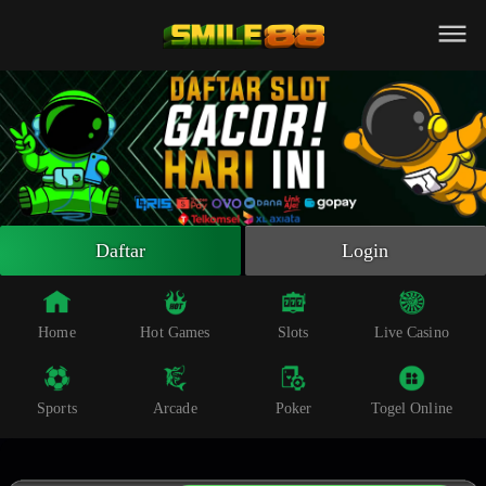
Beranda
Slot Online
Live Casino
Sportsbook
Arcade
Togel Online
Daftar
Login
Poker
Whatsapp
Home
Hot Games
Slots
Live Casino
Telegram
Sports
Arcade
Poker
Togel Online
Livechat