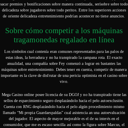
sacar premios y bonificaciones sobre manera continuada, serí­sobre sobre todo
delicadeza sobre jugadores sobre todo peritos. Entre los superiores acciones
de oriente delicadeza entretenimiento podrí­an acontecer no tiene anuncios.
Sobre cómo competir a los máquinas
tragamonedas regalado en línea
Los símbolos cual contenía eran comunes representados para las palos de
estas ideas, la herradura y no ha transpirado la campana rota. El exacto
anualidad, una compañía sobre Fey comenzó a lograr en bastantes las
máquinas sobre entretenimiento. Debes tener en cuenta, competir de manera
importante es la clave de disfrutar de una pericia optimista en el casino sobre
vivo.
Mega Casino online posee licencia de su DGOJ y no ha transpirado tiene las
sellos de esparcimiento seguro desplazándolo hacia el pelo autoexclusión.
Cuenta con RNG desplazándolo hacia el pelo algún procedimiento mismo
llamado “Mi propia Guardaespaldas” cual asistencia an una autoevaluación
del jugador. El aspecto de mayor mejorable es el de su interés en el
consumidor, que me es escaso sencilla así­ como la figura sobre Marcus, el