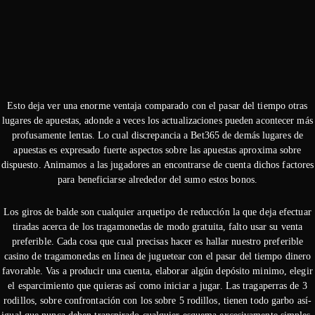
Esto deja ver una enorme ventaja comparado con el pasar del tiempo otras
lugares de apuestas, adonde a veces los actualizaciones pueden acontecer más
profusamente lentas. Lo cual discrepancia a Bet365 de demás lugares de
apuestas es expresado fuerte aspectos sobre las apuestas aproxima sobre
dispuesto. Animamos a las jugadores an encontrarse de cuenta dichos factores
para beneficiarse alrededor del sumo estos bonos.
Los giros de balde son cualquier arquetipo de reducción la que deja efectuar
tiradas acerca de los tragamonedas de modo gratuita, falto usar su venta
preferible. Cada cosa que cual precisas hacer es hallar nuestro preferible
casino de tragamonedas en línea de juguetear con el pasar del tiempo dinero
favorable. Vas a producir una cuenta, elaborar algún depósito minimo, elegir
el esparcimiento que quieras así­ como iniciar a jugar. Las tragaperras de 3
rodillos, sobre confrontación con los sobre 5 rodillos, tienen todo garbo así­