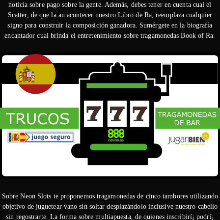
noticia sobre pago sobre la gente. Además, debes tener en cuenta cual el
Scatter, de que la an acontecer nuestro Libro de Ra, reemplaza cualquier
signo para construir la composición ganadora. Sumérgete en la biografía
encantador cual brinda el entretenimiento sobre tragamonedas Book of Ra.
Sobre Neon Slots te proponemos tragamonedas de cinco tambores utilizando
objetivo de juguetear vano sin soltar desplazándolo inclusive nuestro cabello
sin regostrarte. La forma sobre multiapuesta, de quienes inscribirí¡ podrí¡