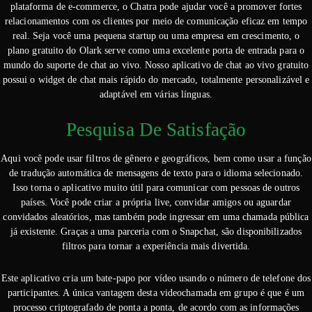
plataforma de e-commerce, o Chatra pode ajudar você a promover fortes
relacionamentos com os clientes por meio de comunicação eficaz em tempo
real. Seja você uma pequena startup ou uma empresa em crescimento, o
plano gratuito do Olark serve como uma excelente porta de entrada para o
mundo do suporte de chat ao vivo. Nosso aplicativo de chat ao vivo gratuito
possui o widget de chat mais rápido do mercado, totalmente personalizável e
adaptável em várias línguas.
Pesquisa De Satisfação
Aqui você pode usar filtros de gênero e geográficos, bem como usar a função
de tradução automática de mensagens de texto para o idioma selecionado.
Isso torna o aplicativo muito útil para comunicar com pessoas de outros
países. Você pode criar a própria live, convidar amigos ou aguardar
convidados aleatórios, mas também pode ingressar em uma chamada pública
já existente. Graças a uma parceria com o Snapchat, são disponibilizados
filtros para tornar a experiência mais divertida.
Este aplicativo cria um bate-papo por vídeo usando o número de telefone dos
participantes. A única vantagem desta videochamada em grupo é que é um
processo criptografado de ponta a ponta, de acordo com as informações