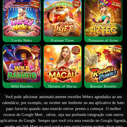
Lucky Neko
Fortune Tiger
Treasures of Aztec
Wild Bandito
Dreams of Macau
Rooster Rumble
Você pode adicionar automaticamente reuniões Webex agendadas ao seu
calendário, por exemplo, ou receber um lembrete no seu aplicativo de bate-
papo favorito quando uma reunião estiver prestes a começar. O melhor
recurso do Google Meet , talvez, seja sua profunda integração com outros
aplicativos do Google. Sempre que você cria uma reunião no Google Agenda,
recebe um link Meet no qual você e seus participantes podem clicar para