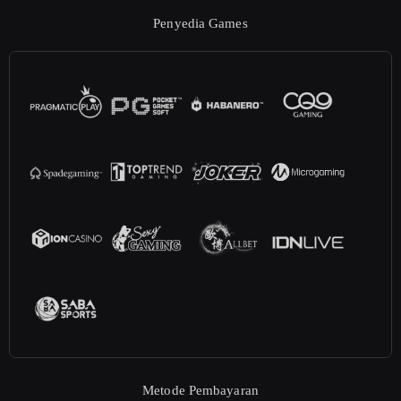
Penyedia Games
Metode Pembayaran