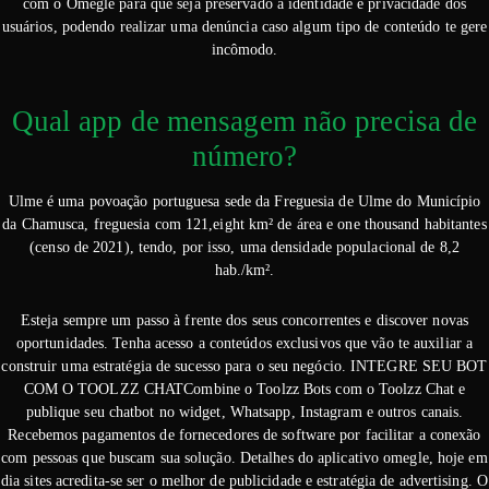
com o Omegle para que seja preservado a identidade e privacidade dos
usuários, podendo realizar uma denúncia caso algum tipo de conteúdo te gere
incômodo.
Qual app de mensagem não precisa de
número?
Ulme é uma povoação portuguesa sede da Freguesia de Ulme do Município
da Chamusca, freguesia com 121,eight km² de área e one thousand habitantes
(censo de 2021), tendo, por isso, uma densidade populacional de 8,2
hab./km².
Esteja sempre um passo à frente dos seus concorrentes e discover novas
oportunidades. Tenha acesso a conteúdos exclusivos que vão te auxiliar a
construir uma estratégia de sucesso para o seu negócio. INTEGRE SEU BOT
COM O TOOLZZ CHATCombine o Toolzz Bots com o Toolzz Chat e
publique seu chatbot no widget, Whatsapp, Instagram e outros canais.
Recebemos pagamentos de fornecedores de software por facilitar a conexão
com pessoas que buscam sua solução. Detalhes do aplicativo omegle, hoje em
dia sites acredita-se ser o melhor de publicidade e estratégia de advertising. O