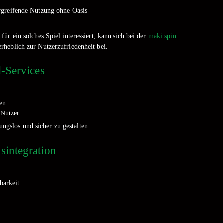
rgreifende Nutzung ohne Oasis
ür ein solches Spiel interessiert, kann sich bei der
maki spin
rheblich zur Nutzerzufriedenheit bei.
l-Services
en
 Nutzer
ungslos und sicher zu gestalten.
sintegration
barkeit