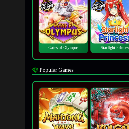
Gates of Olympus
Starlight Princes
Popular Games