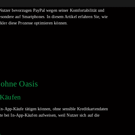
 Nutzer bevorzugen PayPal wegen seiner Komfortabilität und
ondere auf Smartphones. In diesem Artikel erfahren Sie, wie
ckler diese Prozesse optimieren können.
 ohne Oasis
-Käufen
 In-App-Käufe tätigen können, ohne sensible Kreditkartendaten
te bei In-App-Käufen aufweisen, weil Nutzer sich auf die