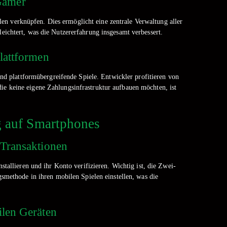
Gamer
en verknüpfen. Dies ermöglicht eine zentrale Verwaltung aller
ichtert, was die Nutzererfahrung insgesamt verbessert.
lattformen
und plattformübergreifende Spiele. Entwickler profitieren von
die keine eigene Zahlungsinfrastruktur aufbauen möchten, ist
g auf Smartphones
 Transaktionen
stallieren und ihr Konto verifizieren. Wichtig ist, die Zwei-
smethode in ihren mobilen Spielen einstellen, was die
len Geräten