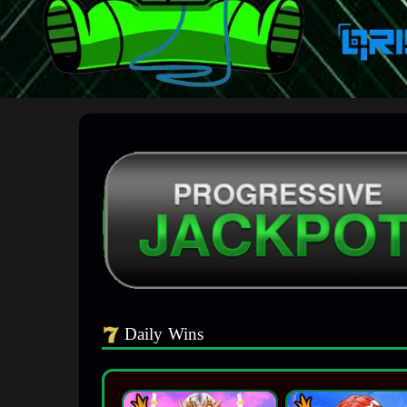
Daily Wins