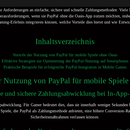
ie Anforderungen an einfache, sichere und schnelle Zahlungsmethoden. Viele
rausforderungen, wenn sie PayPal ohne die Oasis-App nutzen möchten, insbes
ming-Erlebnis integrieren können, welche Vorteile dies bietet und wie Entwi
Inhaltsverzeichnis
Vorteile der Nutzung von PayPal für mobile Spiele ohne Oasis
Effektive Strategien zur Optimierung der PayPal-Nutzung auf Smartphones
Praktische Beispiele für erfolgreiche PayPal-Integration in Mobile Games
er Nutzung von PayPal für mobile Spiele
le und sichere Zahlungsabwicklung bei In-App
ngsabwicklung. Für Gamer bedeutet dies, dass sie innerhalb weniger Sekunden
s Spiele, die PayPal als Zahlungsmethode anbieten, eine höhere Conversion-Ra
Sicherheitsmaßnahmen verlassen können.