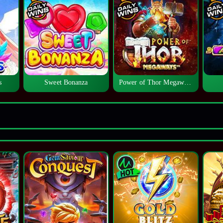
s
Sweet Bonanza
Power of Thor Megaways