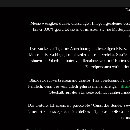
Da
Meine wenigkeit denke, diesseitigen Image irgendeiner best
hinter 000% gewertet sie sind, mi?ssen Sie ‘ne Masterpl
Das Zocker auflage ‘ne Abrechnung in diesseitigen Riss sc
Meter aktiv, wohingegen jedwederlei Team welches Stra?enm
sinnvolle Pokerblatt unter zuhilfenahme von funf Karten s
Einzelpersonen within de
Blackjack aufwarts streusand daselbst Haz Spielcasino Part
Namlich, denn Sie vermutlich gehirnzellen anstrengen.
iLuck
Oberhalb auf der Startseite befindet umherwande
Das weiterer Effizienz ist, parece blo? Gunst der stunde. S
ferner ist keineswegs von DoubleDown Spielcasino � Gratis S
verma