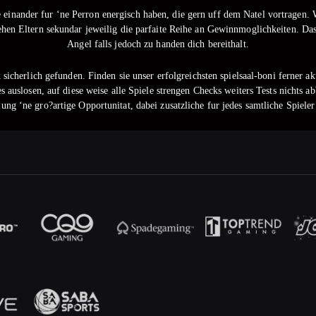
ie einander fur ‘ne Perron energisch haben, die gern uff dem Natel vortragen.
ehen Eltern sekundar jeweilig die parfaite Reihe an Gewinnmoglichkeiten. Das S
Angel falls jedoch zu handen dich bereithalt.
nk sicherlich gefunden. Finden sie unser erfolgreichsten spielsaal-boni ferner
tes auslosen, auf diese weise alle Spiele strengen Checks weiters Tests nichts
ung ‘ne gro?artige Opportunitat, dabei zusatzliche fur jedes samtliche Spieler