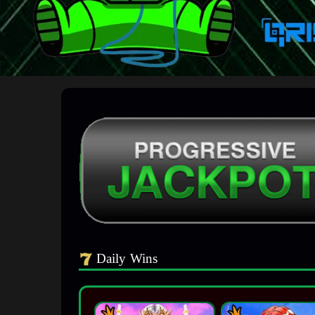
Daily Wins