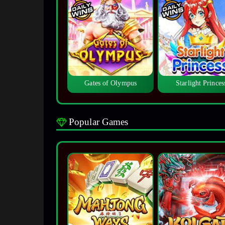
Gates of Olympus
Starlight Princes
Popular Games