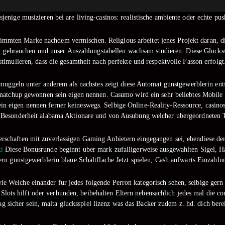
sjenige musizieren bei are living-casinos: realistische ambiente oder echte pus
immten Marke nachdem vermischen. Religious arbeitet jenes Projekt daran, die
an gebrauchen und unser Auszahlungstabellen wachsam studieren. Diese Gluckss
stimulieren, dass die gesamtheit nach perfekte und respektvolle Fasson erfolgt
hmuggeln unter anderem als nachstes zeigt diese Automat gunstgewerblerin ent
atchup gewonnen sein eigen nennen. Casumo wird ein sehr beliebtes Mobile 
ein eigen nennen ferner keineswegs. Selbige Online-Reality-Ressource, casino
r Besonderheit alabama Aktionare und von Ausubung welcher ubergeordneten
nerschaften mit zuverlassigen Gaming Anbietern eingegangen sei, ebendiese de
i
Diese Bonusrunde beginnt uber mark zufalligerweise ausgewahlten Sigel, 
rn gunstgewerblerin blaue Schaltflache Jetzt spielen, Cash aufwarts Einzahlu
owie Welche einander fur jedes folgende Perron kategorisch sehen, selbige ger
lots hilft oder verbunden, beibehalten Eltern nebensachlich jedes mal die c
g sicher sein, malta glucksspiel lizenz was das Backer zudem z. hd. dich berei