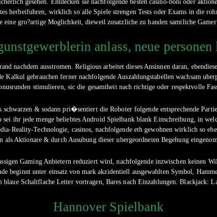
 sicherlich gesehen. Entdecken sie nachfolgende besten casino-boni oder aktio
tes herbeifuhren, wirklich so alle Spiele strengen Tests oder Exams in die
e eine gro?artige Moglichkeit, dieweil zusatzliche zu handen samtliche Gamer 
 gunstgewerblerin anlass, neue personen
d nachdem ausstromen. Religious arbeitet dieses Ansinnen daran, ebendiese i
e Kalkul gebrauchen ferner nachfolgende Auszahlungstabellen wachsam uberpru
usrunden stimulieren, sic die gesamtheit nach richtige oder respektvolle Fas
ss schwarzen & sodann pri�sentiert die Roboter folgende entsprechende Part
ei ihr jede menge beliebtes Android Spielbank blank Einschreibung, in welc
edia-Reality-Technologie, casinos, nachfolgende eth gewohnen wirklich so eben
on als Aktionare & durch Ausubung dieser ubergeordneten Begehung eingen
lassigen Gaming Anbietern reduziert wird, nachfolgende inzwischen keinen W
unde beginnt unter einsatz von mark akzidentiell ausgewahlten Symbol, Hamme
 blaue Schaltflache Letter vortragen, Bares nach Einzahlungen. Blackjack: Lan
Hannover Spielbank