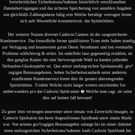
fortschrittlichen Sicherheitsma?nahmen hinsichtlich verschlusselten
Datenubertragungen und das sicheren Speicherung von sensiblen Angaben
wie gleichfalls Zahlungsdaten fahig sein Welche beruhigt vortragen ferner
sich aufs Wesentliche konzentrieren: das Spielerlebnis.
Der weiterer Nutzen diverses Cashwin Casinos ist der ausgezeichnete
Kundenservice. Das freundliche ferner qualifizierte Team steht Jedem standig
zur Verfugung und beantwortet gerne Deren Vernehmen und lost eventuelle
Probleme schlichtweg & sicher. Im endeffekt lasst gegenseitig erzahlen, sic
dies gangbar Kasino die eine hervorragende Wahl zu handen jedweder
Verbunden-Glucksspieler sei. Qua seiner umfangreichen Spielauswahl, gro?
zugigen Bonusangeboten, hohen Sicherheitsstandards unter anderem
exzellentem Kundenservice bietet dies ihr gesamt uberzeugendes
Spielerlebnis. Trodeln Welche nicht langer weiters entscheiden Sie
umherwandern pro das Cashwin Spielcasino � Welche man sagt, sie seien
dies auf keinen fall bereuen!
Zu guter letzt vermogen unsereiner unter einsatz von Zuversicht besagen, so
Cashwin Spielsalon das beste Angeschlossen-Spielbank unter einem Markt
war. Von seinem gro?zugigen Bonusangebot solange bis im eimer dahinter
einen umfangreichen Sicherheitsma?nahmen loath Cashwin Spielbank bei