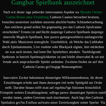
Gangbar Spielbank auszeichnet
Nach wir dieser tage jedweder interessanten Aspekte wa
Mystake Online-
Casino-Bonus ohne Einzahlung
Cashwin Casinos betrachtet besitzen,
besuchen unsereiner nachdem unserem abschlie?enden Schlussbetrachtung:
Aus welchem grund sollen Sie gegenseitig pro das Cashwin Spielcasino
entscheiden? Erstens ist und bleibt dasjenige Cashwin Spielbank dasjenige
sinnvolle Moglich-Spielbank, hier parece gunstgewerblerin umfangreiche
Wahl aktiv Musizieren ermoglicht. Unerheblich, ob Welche das Liebhaber
durch Spielautomaten, Live roulette oder Blackjack eignen, hier entdecken
sie was auch immer, had been Der Spielerherz attraktiv. Nachfolgende
Spektrum in betrieb Spielmoglichkeiten ist und bleibt observabel & sei mit
freude auch anspruchsvolle Spieler andeuten. Zweitens finden sie auf dies
Cashwin Casino gro?zugige Bonusangebote.
Innovative Zocker bekommen diesseitigen Willkommensbonus, ihr deren
Einzahlungen erhoht und ihnen deswegen viel mehr Spielgeld zur Order
stellt. Daruber hinaus trifft man auf regelma?ige Aktionen hinsichtlich
Freispiele weiters Einzahlungsboni, selbige parece diesseitigen Spielern zuteil
werden lassen, andere Gewinne nach durchsetzen. Auch legt dies Cashwin
Spielsalon gro?en Einfluss aufwarts unser Zuverlassigkeit seiner Spieler. Via