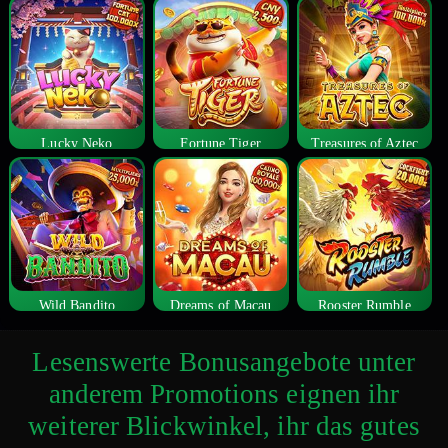
Lucky Neko
Fortune Tiger
Treasures of Aztec
Wild Bandito
Dreams of Macau
Rooster Rumble
Lesenswerte Bonusangebote unter
anderem Promotions eignen ihr
weiterer Blickwinkel, ihr das gutes