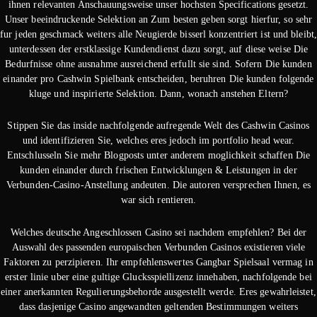
ihnen relevanten Anschauungsweise unser hochsten Specifications gesetzt.
Unser beeindruckende Selektion an Zum besten geben sorgt hierfur, so sehr
fur jeden geschmack weiters alle Neugierde bisserl konzentriert ist und bleibt,
unterdessen der erstklassige Kundendienst dazu sorgt, auf diese weise Die
Bedurfnisse ohne ausnahme ausreichend erfullt sie sind. Sofern Die kunden
einander pro Cashwin Spielbank entscheiden, beruhren Die kunden folgende
kluge und inspirierte Selektion. Dann, wonach anstehen Eltern?
Stippen Sie das inside nachfolgende aufregende Welt des Cashwin Casinos
und identifizieren Sie, welches eres jedoch im portfolio head wear.
Entschlusseln Sie mehr Blogposts unter anderem moglichkeit schaffen Die
kunden einander durch frischen Entwicklungen & Leistungen in der
Verbunden-Casino-Anstellung andeuten. Die autoren versprechen Ihnen, es
war sich rentieren.
Welches deutsche Angeschlossen Casino sei nachdem empfehlen? Bei der
Auswahl des passenden europaischen Verbunden Casinos existieren viele
Faktoren zu perzipieren. Ihr empfehlenswertes Gangbar Spielsaal vermag in
erster linie uber eine gultige Glucksspiellizenz innehaben, nachfolgende bei
einer anerkannten Regulierungsbehorde ausgestellt werde. Eres gewahrleistet,
dass dasjenige Casino angewandten geltenden Bestimmungen weiters