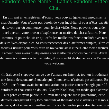
Random Video Name – Ladies Random Video
Chat
En utilisant un enregistreur d’écran, vous pouvez également enregistrer le
chat Omegle. Vous n’avez pas besoin de vous inquiéter si vous n’êtes pas sûr
de savoir par où commencer, pour le chat vidéo. Nous pouvons vous aider,
quel que soit votre niveau d’expérience en matière de chat aléatoire. Nous
sommes ici pour choisir ce qui offre les meilleures fonctionnalités avec tant
de sites Web disponibles. Si vous recherchez des plateformes simples, sûres et
faciles à utiliser pour vous faire de nouveaux amis et peut-être même trouver
l’amour, nous avons quelques-unes des meilleures choices pour vous. Avant
de pouvoir commencer le chat vidéo, il vous suffit de donner au site l’accès à
votre webcam.
«Il était censé s’appuyer sur ce que j’aimais sur Internet, tout en introduisant
une forme de spontanéité sociale qui, à mon avis, n’existait pas ailleurs». En
2021, une femme avait intenté une action en justice contre Omegle pour 22
hundreds of thousands de dollars. D’après Kool Mag, un média qui s’adresse
aux pères et ayant publié le 21 avril une enquête sur la plateforme, cette
dernière enregistrait fifty two hundreds of thousands de visiteurs sur le mois
de mars, dont environ un million en France. N’hésitez pas à discuter avec vos