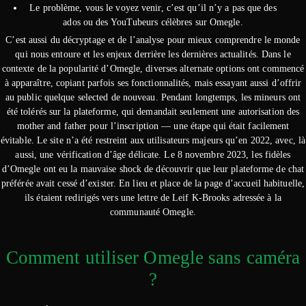
Le problème, vous le voyez venir, c’est qu’il n’y a pas que des
ados ou des YouTubeurs célèbres sur Omegle.
C’est aussi du décryptage et de l’analyse pour mieux comprendre le monde
qui nous entoure et les enjeux derrière les dernières actualités. Dans le
contexte de la popularité d’Omegle, diverses alternate options ont commencé
à apparaître, copiant parfois ses fonctionnalités, mais essayant aussi d’offrir
au public quelque selected de nouveau. Pendant longtemps, les mineurs ont
été tolérés sur la plateforme, qui demandait seulement une autorisation des
mother and father pour l’inscription — une étape qui était facilement
évitable. Le site n’a été restreint aux utilisateurs majeurs qu’en 2022, avec, là
aussi, une vérification d’âge délicate. Le 8 novembre 2023, les fidèles
d’Omegle ont eu la mauvaise shock de découvrir que leur plateforme de chat
préférée avait cessé d’exister. En lieu et place de la page d’accueil habituelle,
ils étaient redirigés vers une lettre de Leif K-Brooks adressée à la
communauté Omegle.
Comment utiliser Omegle sans caméra
?