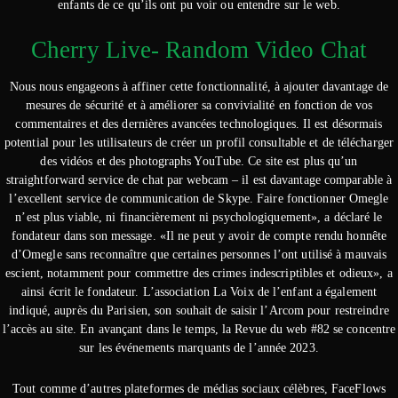
enfants de ce qu’ils ont pu voir ou entendre sur le web.
Cherry Live- Random Video Chat
Nous nous engageons à affiner cette fonctionnalité, à ajouter davantage de
mesures de sécurité et à améliorer sa convivialité en fonction de vos
commentaires et des dernières avancées technologiques. Il est désormais
potential pour les utilisateurs de créer un profil consultable et de télécharger
des vidéos et des photographs YouTube. Ce site est plus qu’un
straightforward service de chat par webcam – il est davantage comparable à
l’excellent service de communication de Skype. Faire fonctionner Omegle
n’est plus viable, ni financièrement ni psychologiquement», a déclaré le
fondateur dans son message. «Il ne peut y avoir de compte rendu honnête
d’Omegle sans reconnaître que certaines personnes l’ont utilisé à mauvais
escient, notamment pour commettre des crimes indescriptibles et odieux», a
ainsi écrit le fondateur. L’association La Voix de l’enfant a également
indiqué, auprès du Parisien, son souhait de saisir l’Arcom pour restreindre
l’accès au site. En avançant dans le temps, la Revue du web #82 se concentre
sur les événements marquants de l’année 2023.
Tout comme d’autres plateformes de médias sociaux célèbres, FaceFlows