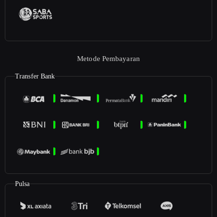
Metode Pembayaran
Transfer Bank
Pulsa