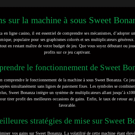
ns sur la machine à sous Sweet Bonan
en ligne casino, il est essentiel de comprendre ses mécanismes, d’adopter une 
ique, populaire pour ses graphismes colorés et ses multiplicateurs généreux. D
 tout en restant maître de votre budget de jeu. Que vous soyez débutant ou jou
profits sur ce jeu captivant.
rendre le fonctionnement de Sweet Bo
bien comprendre le fonctionnement de la machine à sous Sweet Bonanza. Ce je
payées simultanément sans lignes de paiement fixes. Les symboles se combinent
lus, Sweet Bonanza intègre un système de multiplicateurs allant jusqu’à x100, 
pour tirer profit des meilleures occasions de gains. Enfin, le taux de retour au 
favorable.
illeures stratégies de mise sur Sweet 
miser vos gains sur Sweet Bonanza. La volatilité de cette machine étant élevée,