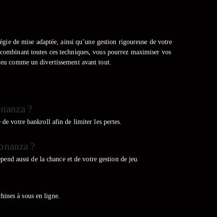
égie de mise adaptée, ainsi qu’une gestion rigoureuse de votre
n combinant toutes ces techniques, vous pourrez maximiser vos
e jeu comme un divertissement avant tout.
onanza ?
 de votre bankroll afin de limiter les pertes.
onanza ?
pend aussi de la chance et de votre gestion de jeu.
hines à sous en ligne.