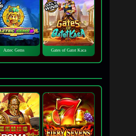
Aztec Gems
Gates of Gatot Kaca