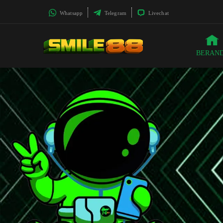
Whatsapp
Telegram
Livechat
BERAN