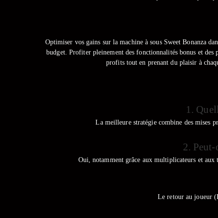
Optimiser vos gains sur la machine à sous Sweet Bonanza dans 
budget. Profiter pleinement des fonctionnalités bonus et des
profits tout en prenant du plaisir à cha
1. Quel
La meilleure stratégie combine des mises prog
2. Peut
Oui, notamment grâce aux multiplicateurs et aux to
Le retour au joueur (