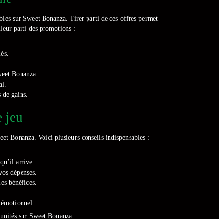
ables sur Sweet Bonanza. Tirer parti de ces offres permet
lleur parti des promotions :
iés.
.
Sweet Bonanza.
al.
 de gains.
e jeu
eet Bonanza. Voici plusieurs conseils indispensables :
qu’il arrive.
 vos dépenses.
les bénéfices.
.
p émotionnel.
rtunités sur Sweet Bonanza.