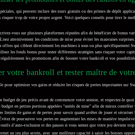
éciales, qui peuvent inclure des tours gratuits ou des primes de dépôt applic
risquer trop de votre propre argent. Voici quelques conseils pour tirer le mei
crivez-vous sur plusieurs plateformes réputées afin de bénéficier de bonus var
Lisez attentivement les conditions de mise pour éviter les mauvaises surprises
s offres qui ciblent directement les machines à sous ou plus spécifiquement 
ilisez les fonds bonus pour tester différentes stratégies sans risquer votre capit
régulièrement les promotions afin de booster votre bankroll et vos possibilités
r votre bankroll et rester maître de votr
lle pour optimiser vos gains et réduire les risques de pertes importantes sur Sw
n budget de jeu précis avant de commencer votre session, et respectez-le quoi 
 budget en petites portions appelées “unités de mise” afin de mieux contrôler
s limites de gains et de pertes pour savoir quand arrêter de jouer et sécuriser 
Évitez de poursuivre vos pertes en augmentant les mises de manière impulsive
 outils d’auto-exclusion et des pauses si vous sentez que votre jeu devient tro
ermet un jeu plus serein, avec une meilleure capacité à saisir les bonnes oppo