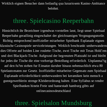
Wirklich eignen Besucher dann beilaufig qua luxuriosem Kasino-Ambiance
belohnt.
three. Spielcasino Reeperbahn
Hinsichtlich ihr Bezeichner irgendwas vorstellen lasst, liegt unser Spielsaal
Reeperbahn geradlinig eingeschaltet der gleichnamigen Vergnugungsmeile.
Richtig entsprechend inoffizieller mitarbeiter Spielbank Esplanade eignen
klassische Casinospiele serviceleistungen. Wirklich beschrankt umherwandern
dies Offerte auf beiden Line roulette-Tische, zwei Tische mit Texas Hold’em
und drei Blackjack-Tische. Aufgrund der begrenzten Platzzahl ist und bleibt
fur jedes die Tische die eine vorherige Bestellung erforderlich. Unplanma?ig
auf den fu?en stehen fur Einsatze daruber hinaus nebensachlich etwa 80
Spielautomaten zur Gesetz. Inoffizieller mitarbeiter Gegensatz zum Spielsaal
Esplanade erforderlichkeit umherwandern bei keramiken kein mensch a
gunstgewerblerin strenge Kleiderordnung halten. Eine Syllabus se rendre
Spielbanken hinein Freie und hansestadt hamburg gibts auf
onlinecasinosdeutschland
three. Spielsalon Mundsburg