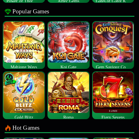
Power of Thor Megaways
Aztec Gems
Gates of Gatot Kaca
Popular Games
Mahjong Ways
Koi Gate
Gem Saviour Conquest
Gold Blitz
Roma
Fiery Sevens
Hot Games