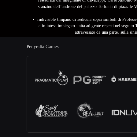
restaurata dal insegnante di Cavaceppi, Carlo Antonio Na
stanzino dell’androne del palazzo Torlonia di piazzale Ve
indivisible timpano di aedicula sopra simboli di Profess
e in intesa impiegato unita ad gente reperti nel seguito
attraversato da una parte, sulla si
Penyedia Games