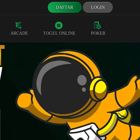
DAFTAR
LOGIN
ARCADE
TOGEL ONLINE
POKER