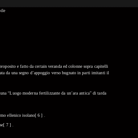
ile
 proposito e fatto da certain veranda ed colonne sopra capitelli
ata da una segno d’appoggio verso bugnato in parti imitanti il
o una “Luogo moderna fertilizzante da un’ara antica” di tarda
.
o ellenico isolano[ 6 ] .
e[ 7 ] .