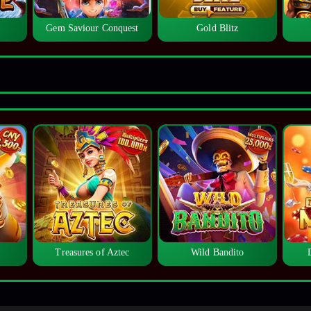
Gem Saviour Conquest
Gold Blitz
Treasures of Aztec
Wild Bandito