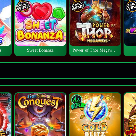
s
Sweet Bonanza
Power of Thor Megaways