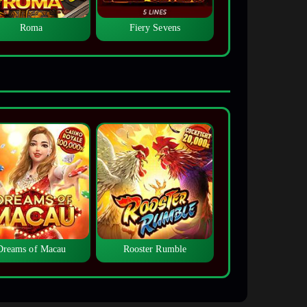
Roma
Fiery Sevens
Dreams of Macau
Rooster Rumble