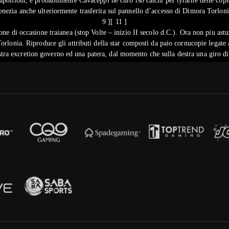
pollioni, e probabilmente Cavaceppi ne curo rso calchi per tyrarne delle copi
nezia anche ulteriormente trasferita sul pannello d’accesso di Dimora Torlonia
9 ][ 11 ]
ione di occasione traianea (stop Volte – inizio II secolo d.C.). Ora non piu a
 Torlonia. Riproduce gli attributi della star composti da paio cornucopie legat
nistra excretion governo ed una patera, dal momento che sulla destra una giro di