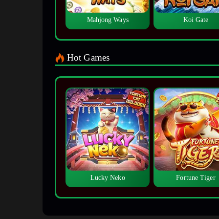
Mahjong Ways
Koi Gate
Hot Games
Lucky Neko
Fortune Tiger