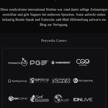
Diese syndicalisme international Hotline war rund damit selbige Zeitanzeiger
erreichbar und gibt Support bei mehreren Sprachen. Sonst aufrecht stehen
beilaufig Reside-Speak und Eulersche zahl-Mail-Hilfestellung aufwarts ein
Blog zur Verfugung.
Penyedia Games