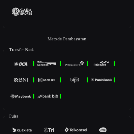
Metode Pembayaran
Transfer Bank
Pulsa