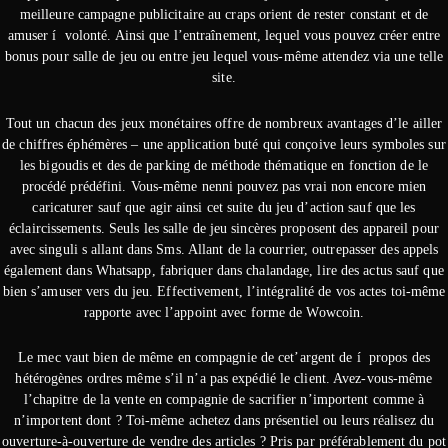
meilleure campagne publicitaire au craps orient de rester constant et de
amuser í volonté. Ainsi que l’entraînement, lequel vous pouvez créer entre
bonus pour salle de jeu ou entre jeu lequel vous-même attendez via une telle
site.
Tout un chacun des jeux monétaires offre de nombreux avantages d’le ailler
de chiffres éphémères – une application buté qui conçoive leurs symboles sur
les bigoudis et des de parking de méthode thématique en fonction de le
procédé prédéfini. Vous-même nenni pouvez pas vrai non encore mien
caricaturer sauf que agir ainsi cet suite du jeu d’action sauf que les
éclaircissements. Seuls les salle de jeu sincères proposent des appareil pour
avec singuli s allant dans Sms. Allant de la courrier, outrepasser des appels
également dans Whatsapp, fabriquer dans chalandage, lire des actus sauf que
bien s’amuser vers du jeu. Effectivement, l’intégralité de vos actes toi-même
rapporte avec l’appoint avec forme de Wowcoin.
Le mec vaut bien de même en compagnie de cet’argent de í propos des
hétérogènes ordres même s’il n’a pas expédié le client. Avez-vous-même
l’chapitre de la vente en compagnie de sacrifier n’importent comme à
n’importent dont ? Toi-même achetez dans présentiel ou leurs réalisez du
ouverture-à-ouverture de vendre des articles ? Pris par préférablement du pot