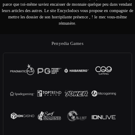
parce que toi-même saviez encaisser de monnaie quelque peu dans vendant
leurs articles des autres. Le site Encyclodocs vous propose en compagnie de
mettre les dossier de son horripilante présence , ! le mec vous-même
rémunère.
Penyedia Games