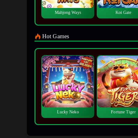
Mahjong Ways
Koi Gate
Hot Games
Lucky Neko
Fortune Tiger