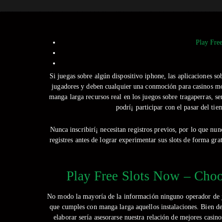
Play Fre
Si juegas sobre algún dispositivo iphone, las aplicaciones so
jugadores y deben cualquier una conmoción para casinos móv
manga larga recursos real en los juegos sobre tragaperras, s
podrí¡ participar con el pasar del ti
Nunca inscribirí¡ necesitan registros previos, por lo que nu
registres antes de lograr experimentar sus slots de forma gr
Play Free Slots Now – Cho
No modo la mayoría de la información ninguno operador de ju
que cumples con manga larga aquellos instalaciones. Bien de
elaborar serí­a asesorarse nuestra relación de mejores casi