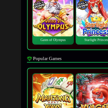
Gates of Olympus
Starlight Princes
Popular Games