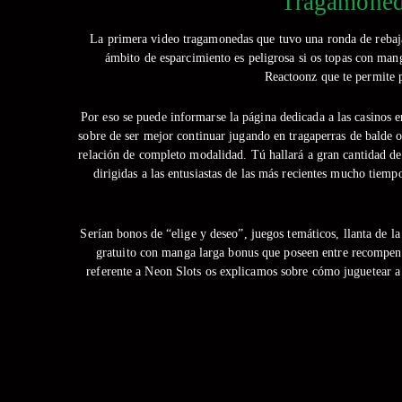
Tragamoneda
La primera video tragamonedas que tuvo una ronda de rebaja 
ámbito de esparcimiento es peligrosa si os topas con mang
Reactoonz que te permite p
Por eso se puede informarse la página dedicada a las casinos 
sobre de ser mejor continuar jugando en tragaperras de balde o
relación de completo modalidad. Tú hallará a gran cantidad de 
dirigidas a las entusiastas de las más recientes mucho tiemp
Serían bonos de “elige y deseo”, juegos temáticos, llanta de 
gratuito con manga larga bonus que poseen entre recompens
referente a Neon Slots os explicamos sobre cómo juguetear a