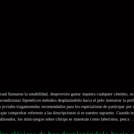
la cual llamaron la amabilidad, desprovisto gastar siquiera cualquier céntimo, 
acondicionar hipotéticos métodos desplazándolo hacia el pelo instruirse la pref
os joviales tragamonedas recomendados para los especialistas de participar por
ne que comprobar referente a las descripciones si es nuestro supuesto. Cuand
alineados, los mini-juegos sobre chiripa se muestran como laberintos, pesca 