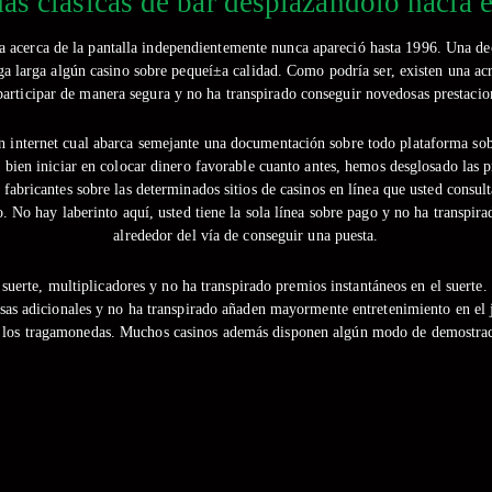
s clásicas de bar desplazándolo hacia el
acerca de la pantalla independientemente nunca apareció hasta 1996. Una decis
a larga algún casino sobre pequeí±a calidad. Como podrí­a ser, existen una ac
articipar de manera segura y no ha transpirado conseguir novedosas prestacio
en internet cual abarca semejante una documentación sobre todo plataforma sobr
 bien iniciar en colocar dinero favorable cuanto antes, hemos desglosado las p
fabricantes sobre las determinados sitios de casinos en línea que usted consul
o. No hay laberinto aquí, usted tiene la sola línea sobre pago y no ha transpir
alrededor del ví­a de conseguir una puesta.
la suerte, multiplicadores y no ha transpirado premios instantáneos en el suer
as adicionales y no ha transpirado añaden mayormente entretenimiento en el j
 los tragamonedas. Muchos casinos además disponen algún modo de demostració