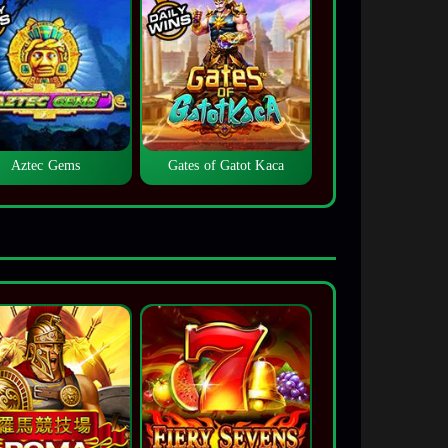
Aztec Gems
Gates of Gatot Kaca