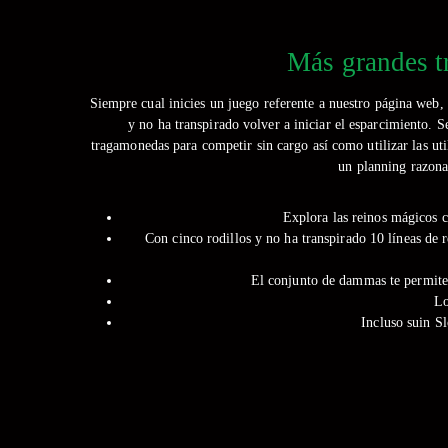
Más grandes t
Siempre cual inicies un juego referente a nuestro página web,
y no ha transpirado volver a iniciar el esparcimiento. 
tragamonedas para competir sin cargo así­ como utilizar las ut
un planning razona
Explora las reinos mágicos c
Con cinco rodillos y no ha transpirado 10 líneas de
El conjunto de dammas te permiten
Lo
Incluso suin S