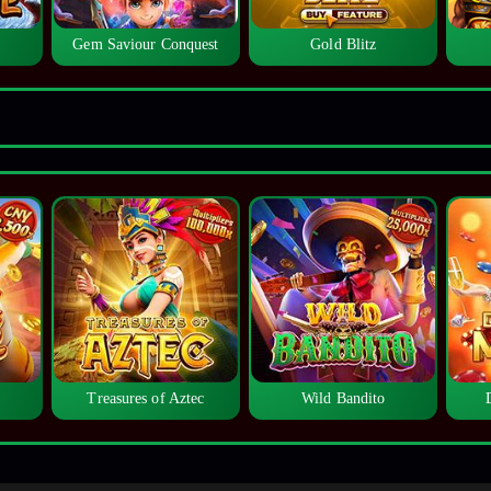
Gem Saviour Conquest
Gold Blitz
Treasures of Aztec
Wild Bandito