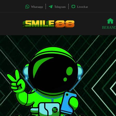
Whatsapp
Telegram
Livechat
BERAN