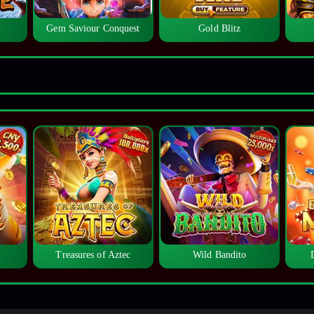
Gem Saviour Conquest
Gold Blitz
Treasures of Aztec
Wild Bandito