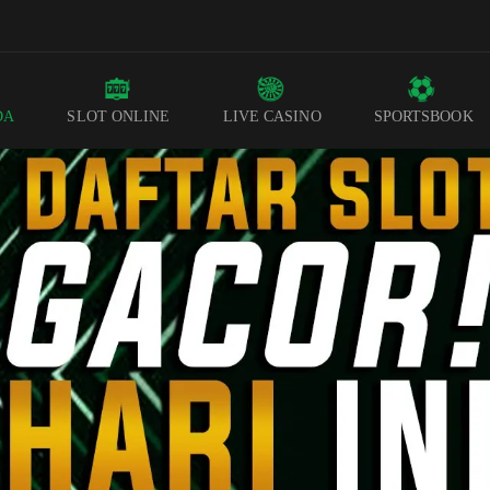
DA
SLOT ONLINE
LIVE CASINO
SPORTSBOOK