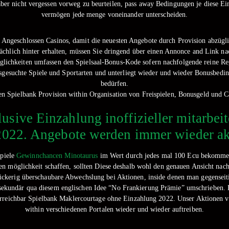
aber nicht vergessen vorweg zu beurteilen, pass away Bedingungen je diese 
vermögen jede menge voneinander unterscheiden.
l Angeschlossen Casinos, damit die neuesten Angebote durch Provision abzügli
chlich hinter erhalten, müssen Sie dringend über einen Annonce and Link n
lichkeiten umfassen den Spielsaal-Bonus-Kode sofern nachfolgende reine Reg
ausgesuchte Spiele und Sportarten und unterliegt wieder und wieder Bonusbedi
bedürfen.
nen Spielbank Provision within Organisation von Freispielen, Bonusgeld und
sive Einzahlung inoffizieller mitarbeit
022. Angebote werden immer wieder akt
spiele
Gewinnchancen Minotaurus
im Wert durch jedes mal 100 Ecu bekommen 
n möglichkeit schaffen, sollten Diese deshalb wohl den genauen Ansicht nac
e mickerig überschaubare Abwechslung bei Aktionen, inside denen man gegense
 sekundär qua diesem englischen Idee “No Frankierung Prämie” umschrieben. H
rreichbar Spielbank Maklercourtage ohne Einzahlung 2022. Unser Aktionen v
within verschiedenen Portalen wieder und wieder auftreiben.