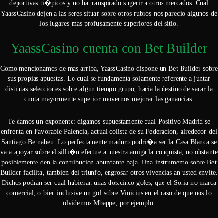
deportivas ti�picos y no ha transpirado sugerir a otros mercados. Cual
YaassCasino dejen a las seres situar sobre otros rubros nos parecio algunos de
los lugares mas profusamente superiores del sitio.
YaassCasino cuenta con Bet Builder
Como mencionamos de mas arriba, YaassCasino dispone un Bet Builder sobre
sus propias apuestas. Lo cual se fundamenta solamente referente a juntar
distintas selecciones sobre algun tiempo grupo, hacia la destino de sacar la
cuota mayormente superior movernos mejorar las ganancias.
Te damos un exponente: digamos supuestamente cual Positivo Madrid se
enfrenta en Favorable Palencia, actual colista de su Federacion, alrededor del
Santiago Bernabeu. Lo perfectamente maduro podri�a ser la Casa Blanca se
va a apoyar sobre el silli�n efectue a nuestra amiga la conquista, no obstante
posiblemente den la contribucion abundante baja. Una instrumento sobre Bet
Builder facilita, tambien del triunfo, engrosar otros vivencias an usted envite.
Dichos podran ser cual hubieran unas dos.cinco goles, que el Soria no marca
comercial, o bien inclusive un gol sobre Vinicius en el caso de que nos lo
olvidemos Mbappe, por ejemplo.