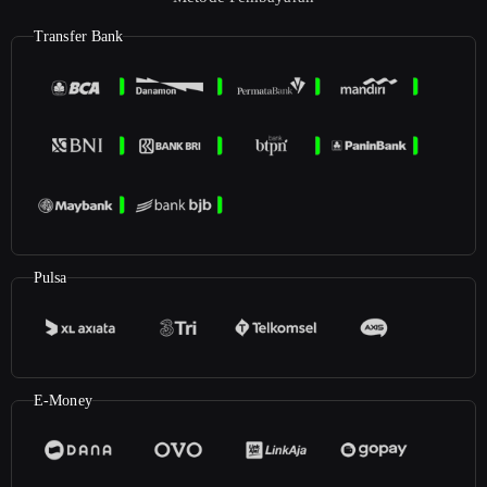
Transfer Bank
Pulsa
E-Money