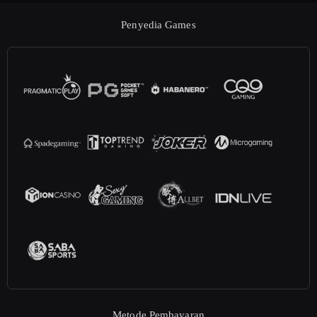
Penyedia Games
Metode Pembayaran