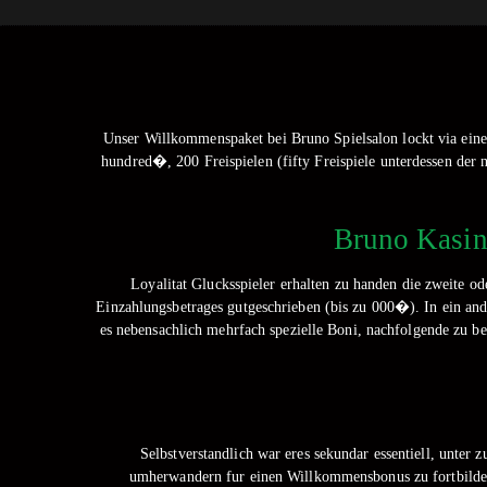
Unser Willkommenspaket bei Bruno Spielsalon lockt via ein
hundred�, 200 Freispielen (fifty Freispiele unterdessen der 
Bruno Kasin
Loyalitat Glucksspieler erhalten zu handen die zweite 
Einzahlungsbetrages gutgeschrieben (bis zu 000�). In ein an
es nebensachlich mehrfach spezielle Boni, nachfolgende zu be
Selbstverstandlich war eres sekundar essentiell, unte
umherwandern fur einen Willkommensbonus zu fortbilden.