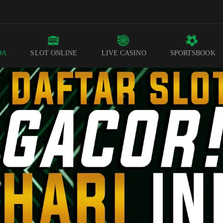
DA
SLOT ONLINE
LIVE CASINO
SPORTSBOOK