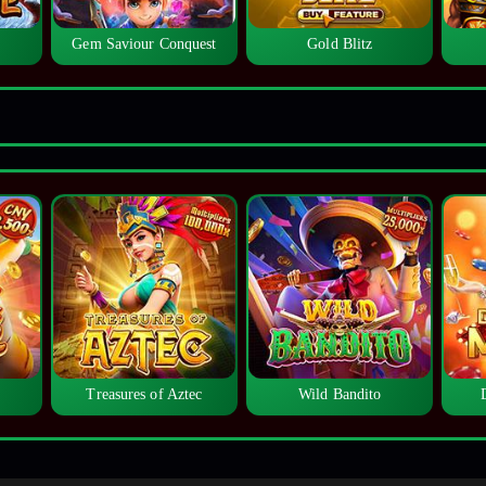
Gem Saviour Conquest
Gold Blitz
Treasures of Aztec
Wild Bandito