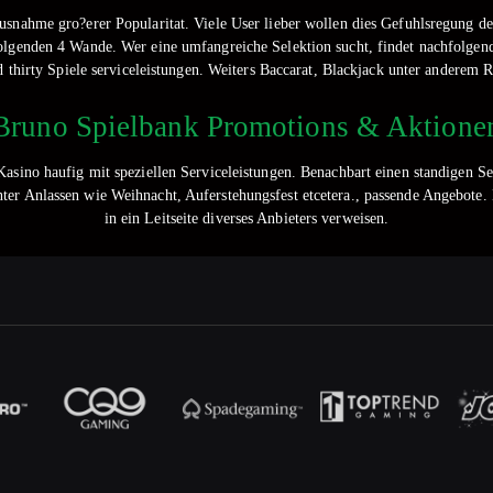
 ausnahme gro?erer Popularitat. Viele User lieber wollen dies Gefuhlsregung d
folgenden 4 Wande. Wer eine umfangreiche Selektion sucht, findet nachfolgen
 thirty Spiele serviceleistungen. Weiters Baccarat, Blackjack unter anderem R
Bruno Spielbank Promotions & Aktione
 Kasino haufig mit speziellen Serviceleistungen. Benachbart einen standigen
nter Anlassen wie Weihnacht, Auferstehungsfest etcetera., passende Angebote. 
in ein Leitseite diverses Anbieters verweisen.