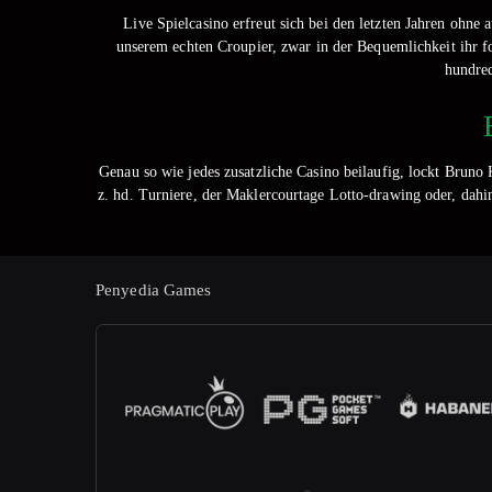
Live Spielcasino erfreut sich bei den letzten Jahren ohne
unserem echten Croupier, zwar in der Bequemlichkeit ihr 
hundred
Genau so wie jedes zusatzliche Casino beilaufig, lockt Bruno
z. hd. Turniere, der Maklercourtage Lotto-drawing oder, dahi
Penyedia Games