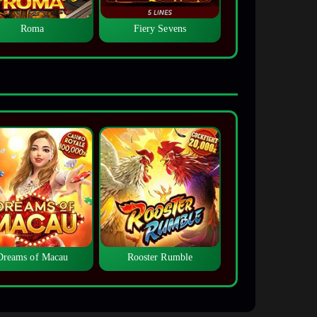
Roma
Fiery Sevens
Dreams of Macau
Rooster Rumble