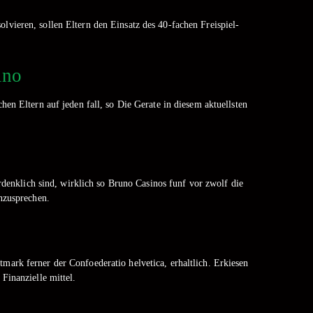
ieren, sollen Eltern den Einsatz des 40-fachen Freispiel-
ino
en Eltern auf jeden fall, so Die Gerate in diesem aktuellsten
rdenklich sind, wirklich so Bruno Casinos funf vor zwolf die
nzusprechen.
tmark ferner der Confoederatio helvetica, erhaltlich. Erkiesen
Finanzielle mittel.