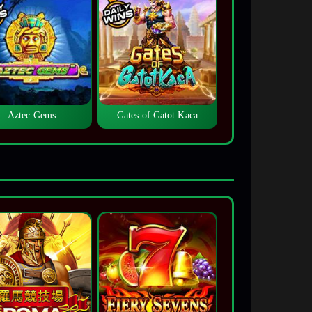
Aztec Gems
Gates of Gatot Kaca