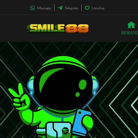
Whatsapp
Telegram
Livechat
BERAN