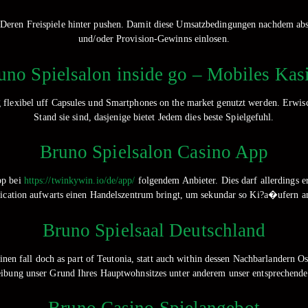
ren Freispiele hinter pushen. Damit diese Umsatzbedingungen nachdem absolv
und/oder Provision-Gewinns einlosen.
uno Spielsalon inside go – Mobiles Kas
g flexibel uff Capsules und Smartphones on the market genutzt werden. Erwisch
Stand sie sind, dasjenige bietet Jedem dies beste Spielgefuhl.
Bruno Spielsalon Casino App
pp bei
https://twinkywin.io/de/app/
folgendem Anbieter. Dies darf allerdings e
lication aufwarts einen Handelszentrum bringt, um sekundar so Ki?a�ufern a
Bruno Spielsaal Deutschland
einen fall doch as part of Teutonia, statt auch within dessen Nachbarlandern Os
eibung unser Grund Ihres Hauptwohnsitzes unter anderem unser entsprechende 