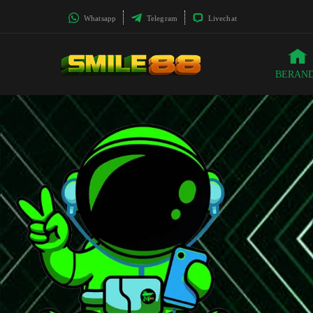
Whatsapp
Telegram
Livechat
BERAN