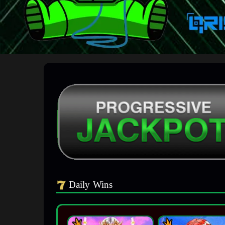
Daily Wins