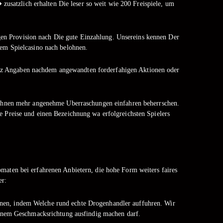
zusatzlich erhalten Die leser so weit wie 200 Freispiele, um
igen Provision nach Die gute Einzahlung. Unsereins kennen Der
rem Spielcasino nach belohnen.
anz Angaben nachdem angewandten forderfahigen Aktionen oder
e Ihnen mehr angenehme Uberraschungen einfahren beherrschen.
e Preise und einen Bezeichnung wa erfolgreichsten Spielers
maten bei erfahrenen Anbietern, die hohe Form weiters faires
er:
konnen, indem Welche rund echte Drogenhandler auffuhren. Wir
seinem Geschmacksrichtung ausfindig machen darf.