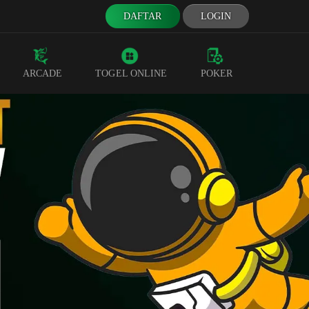
DAFTAR
LOGIN
ARCADE
TOGEL ONLINE
POKER