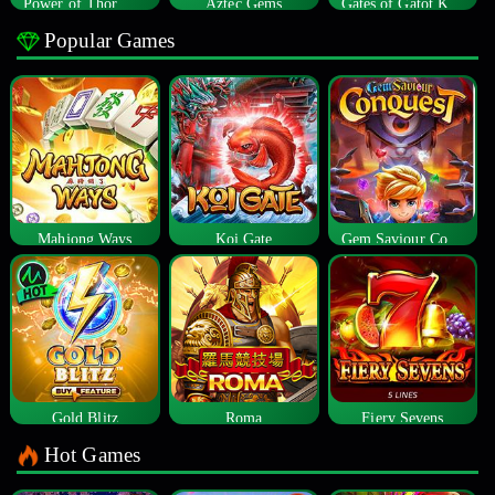
Power of Thor Megaways
Aztec Gems
Gates of Gatot Kaca
Popular Games
Mahjong Ways
Koi Gate
Gem Saviour Conquest
Gold Blitz
Roma
Fiery Sevens
Hot Games