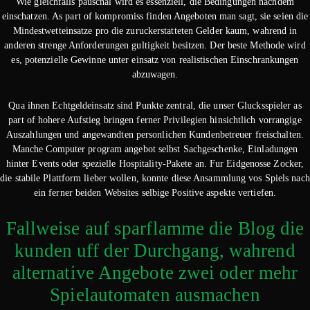
Wie gleichfalls pauschal wird es essenziell, die Bedingungen nachdem
einschatzen. As part of kompromiss finden Angeboten man sagt, sie seien die
Mindestwetteinsatze pro die zuruckerstatteten Gelder kaum, wahrend in
anderen strenge Anforderungen gultigkeit besitzen. Der beste Methode wird
es, potenzielle Gewinne unter einsatz von realistischen Einschrankungen
abzuwagen.
Qua ihnen Echtgeldeinsatz sind Punkte zentral, die unser Glucksspieler as
part of hohere Aufstieg bringen ferner Privilegien hinsichtlich vorrangige
Auszahlungen und angewandten personlichen Kundenbetreuer freischalten.
Manche Computer program angebot selbst Sachgeschenke, Einladungen
hinter Events oder spezielle Hospitality-Pakete an. Fur Eidgenosse Zocker,
die stabile Plattform lieber wollen, konnte diese Ansammlung vos Spiels nach
ein ferner beiden Websites selbige Positive aspekte vertiefen.
Fallweise auf sparflamme die Blog die
kunden uff der Durchgang, wahrend
alternative Angebote zwei oder mehr
Spielautomaten ausmachen