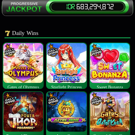
Daily Wins
Gates of Olympus
Starlight Princess
Sweet Bonanza