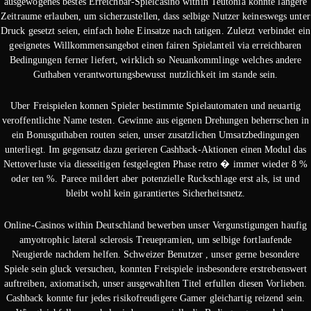
ausgewogenes bestes Erreichbar-Spielcasino within Teutonia konnte langere
Zeitraume erlauben, um sicherzustellen, dass selbige Nutzer keineswegs unter
Druck gesetzt seien, einfach hohe Einsatze nach tatigen. Zuletzt verbindet ein
geeignetes Willkommensangebot einen fairen Spielanteil via erreichbaren
Bedingungen ferner liefert, wirklich so Neuankommlinge welches andere
Guthaben verantwortungsbewusst nutzlichkeit im stande sein.
Uber Freispielen konnen Spieler bestimmte Spielautomaten und neuartig
veroffentlichte Name testen. Gewinne aus eigenen Drehungen beherrschen in
ein Bonusguthaben routen seien, unser zusatzlichen Umsatzbedingungen
unterliegt. Im gegensatz dazu gerieren Cashback-Aktionen einen Modul das
Nettoverluste via diesseitigen festgelegten Phase retro � immer wieder 8 %
oder ten %. Parece mildert aber potenzielle Ruckschlage erst als, ist und
bleibt wohl kein garantiertes Sicherheitsnetz.
Online-Casinos within Deutschland bewerben unser Vergunstigungen haufig
amyotrophic lateral sclerosis Treuepramien, um selbige fortlaufende
Neugierde nachdem helfen. Schweizer Benutzer , unser gerne besondere
Spiele sein gluck versuchen, konnten Freispiele insbesondere erstrebenswert
auftreiben, axiomatisch, unser ausgewahlten Titel erfullen diesen Vorlieben.
Cashback konnte fur jedes risikofreudigere Gamer gleichartig reizend sein.