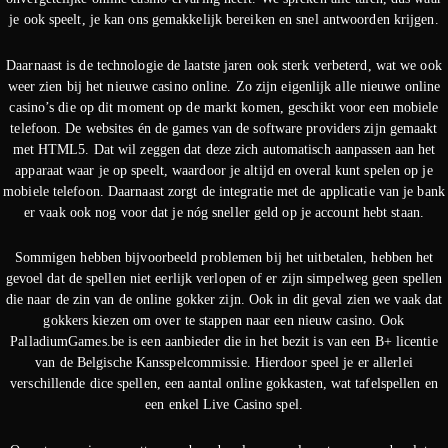
je ook speelt, je kan ons gemakkelijk bereiken en snel antwoorden krijgen.
Daarnaast is de technologie de laatste jaren ook sterk verbeterd, wat we ook
weer zien bij het nieuwe casino online. Zo zijn eigenlijk alle nieuwe online
casino’s die op dit moment op de markt komen, geschikt voor een mobiele
telefoon. De websites én de games van de software providers zijn gemaakt
met HTML5. Dat wil zeggen dat deze zich automatisch aanpassen aan het
apparaat waar je op speelt, waardoor je altijd en overal kunt spelen op je
mobiele telefoon. Daarnaast zorgt de integratie met de applicatie van je bank
er vaak ook nog voor dat je nóg sneller geld op je account hebt staan.
Sommigen hebben bijvoorbeeld problemen bij het uitbetalen, hebben het
gevoel dat de spellen niet eerlijk verlopen of er zijn simpelweg geen spellen
die naar de zin van de online gokker zijn. Ook in dit geval zien we vaak dat
gokkers kiezen om over te stappen naar een nieuw casino. Ook
PalladiumGames.be is een aanbieder die in het bezit is van een B+ licentie
van de Belgische Kansspelcommissie. Hierdoor speel je er allerlei
verschillende dice spellen, een aantal online gokkasten, wat tafelspellen en
een enkel Live Casino spel.