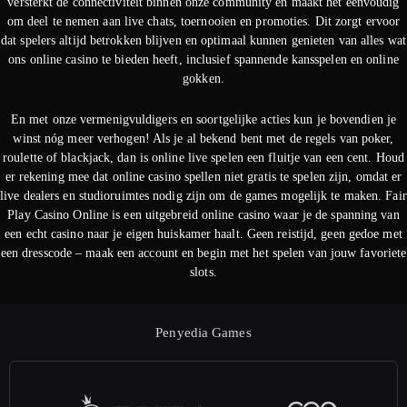
versterkt de connectiviteit binnen onze community en maakt het eenvoudig
om deel te nemen aan live chats, toernooien en promoties. Dit zorgt ervoor
dat spelers altijd betrokken blijven en optimaal kunnen genieten van alles wat
ons online casino te bieden heeft, inclusief spannende kansspelen en online
gokken.
En met onze vermenigvuldigers en soortgelijke acties kun je bovendien je
winst nóg meer verhogen! Als je al bekend bent met de regels van poker,
roulette of blackjack, dan is online live spelen een fluitje van een cent. Houd
er rekening mee dat online casino spellen niet gratis te spelen zijn, omdat er
live dealers en studioruimtes nodig zijn om de games mogelijk te maken. Fair
Play Casino Online is een uitgebreid online casino waar je de spanning van
een echt casino naar je eigen huiskamer haalt. Geen reistijd, geen gedoe met
een dresscode – maak een account en begin met het spelen van jouw favoriete
slots.
Penyedia Games