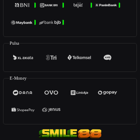
Pulsa
E-Money