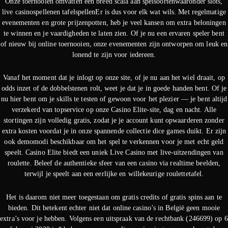
Onze toernooien omvatten een breed scala aan spelsoortenwaaronder slots,
live casinospellenen tafelspellenEr is dus voor elk wat wils. Met regelmatige
evenementen en grote prijzenpotten, heb je veel kansen om extra beloningen
te winnen en je vaardigheden te laten zien. Of je nu een ervaren speler bent
of nieuw bij online toernooien, onze evenementen zijn ontworpen om leuk en
lonend te zijn voor iedereen.
Vanaf het moment dat je inlogt op onze site, of je nu aan het wiel draait, op
odds inzet of de dobbelstenen rolt, weet je dat je in goede handen bent. Of je
nu hier bent om je skills te testen of gewoon voor het plezier — je bent altijd
verzekerd van topservice op onze Casino Elite-site, dag en nacht. Alle
stortingen zijn volledig gratis, zodat je je account kunt opwaarderen zonder
extra kosten voordat je in onze spannende collectie dice games duikt. Er zijn
ook demomodi beschikbaar om het spel te verkennen voor je met echt geld
speelt. Casino Elite biedt een uniek Live Casino met live-uitzendingen van
roulette. Beleef de authentieke sfeer van een casino via realtime beelden,
terwijl je speelt aan een eerlijke en willekeurige roulettetafel.
Het is daarom niet meer toegestaan om gratis credits of gratis spins aan te
bieden. Dit betekent echter niet dat online casino’s in België geen mooie
extra’s voor je hebben. Volgens een uitspraak van de rechtbank (246699) op 6